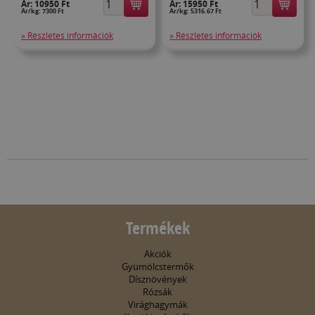
Ár:
10950 Ft
Ár:
15950 Ft
Ár/kg: 7300 Ft
Ár/kg: 5316.67 Ft
» Részletes információk
» Részletes információk
Termékek
Akciók
Gyümölcstermők
Dísznövények
Rózsák
Virághagymák