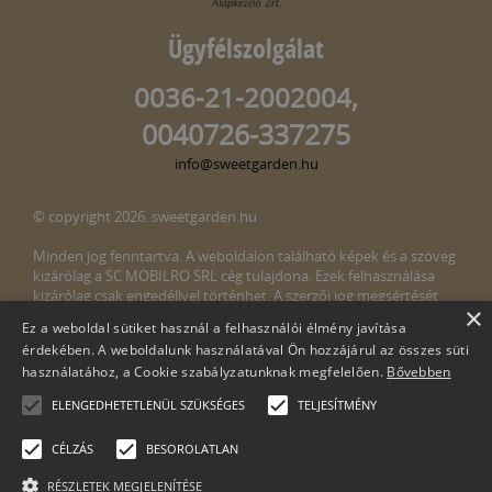
Ügyfélszolgálat
0036-21-2002004,
0040726-337275
info@sweetgarden.hu
© copyright 2026. sweetgarden.hu
Minden jog fenntartva. A weboldalon található képek és a szöveg
kizárólag a SC MOBILRO SRL cég tulajdona. Ezek felhasználása
kizárólag csak engedéllyel történhet. A szerzői jog megsértését
×
törvény bünteti. Amennyiben az oldalunkon esetleges szerzői jog
Ez a weboldal sütiket használ a felhasználói élmény javítása
megsértését észlelné, kérjük, jelezze ezt felénk a következő e-mail
érdekében. A weboldalunk használatával Ön hozzájárul az összes süti
címen:
info@sweetgarden.hu
használatához, a Cookie szabályzatunknak megfelelően.
Bővebben
ELENGEDHETETLENÜL SZÜKSÉGES
TELJESÍTMÉNY
CÉLZÁS
BESOROLATLAN
RÉSZLETEK MEGJELENÍTÉSE