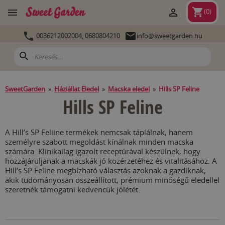
shopping_cart


(
0
)


0036212002004,
0680804210
info@sweetgarden.hu
search
SweetGarden
»
Háziállat Eledel
»
Macska eledel
»
Hills SP Feline
Hills SP Feline
A Hill’s SP Feliine termékek nemcsak táplálnak, hanem
személyre szabott megoldást kínálnak minden macska
számára. Klinikailag igazolt receptúrával készülnek, hogy
hozzájáruljanak a macskák jó közérzetéhez és vitalitásához. A
Hill’s SP Feline megbízható választás azoknak a gazdiknak,
akik tudományosan összeállított, prémium minőségű eledellel
szeretnék támogatni kedvencük jólétét.