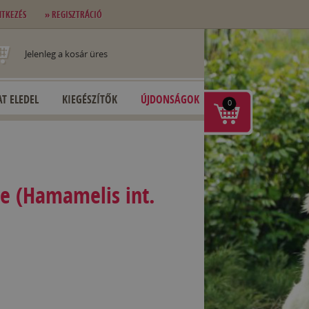
NTKEZÉS
» REGISZTRÁCIÓ
Jelenleg a kosár üres
T ELEDEL
KIEGÉSZÍTŐK
ÚJDONSÁGOK
0
e (Hamamelis int.