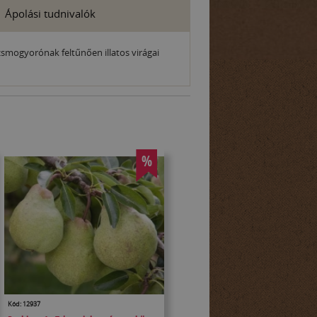
Ápolási tudnivalók
zsmogyorónak feltűnően illatos virágai
%
Kód: 12937