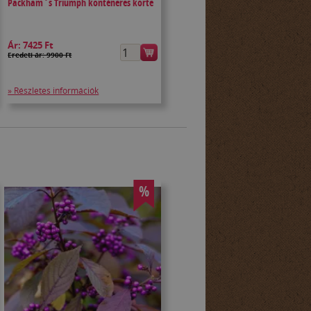
Packham`s Triumph konténeres körte
Ár:
7425 Ft
Eredeti ár: 9900 Ft
» Részletes információk
%