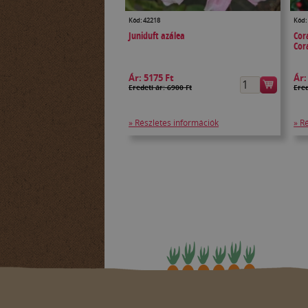
Kód: 42218
Kód:
Juniduft azálea
Cor
Cor
Ár:
5175 Ft
Ár
Eredeti ár: 6900 Ft
Ered
» Részletes információk
» R