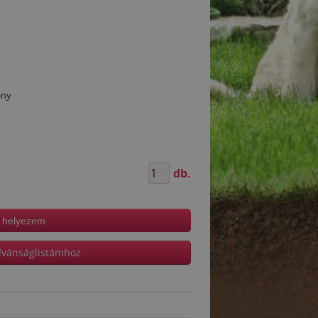
ény
db.
 helyezem
ívánságlistámhoz