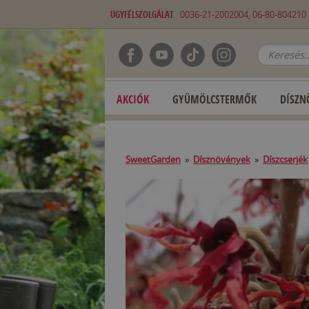
ÜGYFÉLSZOLGÁLAT
0036-21-2002004, 06-80-80421
AKCIÓK
GYÜMÖLCSTERMŐK
DÍSZN
SweetGarden
»
Dísznövények
»
Díszcserjék