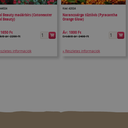
 44024
Kód: 42024
al Beauty madárbirs (Cotoneaster
Narancssárga tűztövis (Pyracantha
al Beauty)
Orange Glow)
:
1650 Ft
Ár:
1800 Ft
eti ár: 2200 Ft
Eredeti ár: 2400 Ft
észletes információk
» Részletes információk