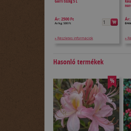
Garri tőzeg 5 L
Kau
nor
Ár:
2500 Ft
Ár
Ered
Ár/kg: 500 Ft
» Részletes információk
» R
Hasonló termékek
%