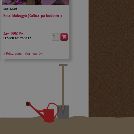
Kód: 42006
Kínai lilabogyó (Callicarpa bodinieri)
Ár:
1950 Ft
Eredeti ár: 2600 Ft
» Részletes információk