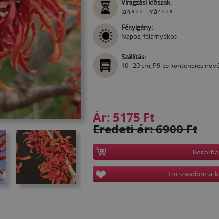
Virágzási időszak
:
•
•
•
•
•
•
jan
- már
Fényigény:
Napos, félárnyékos
Szállítás:
10 - 20 cm, P9-es konténeres növ
Ár:
5175 Ft
Eredeti ár: 6900 Ft
Kosárba
Hozzáadom a k