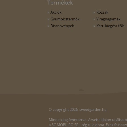
Termékek
Akciók
Rózsák
Gyümölcstermők
Virághagymák
Dísznövények
Kerti kiegészítők
© copyright 2026. sweetgarden.hu
Minden jog fenntartva. A weboldalon található
a SC MOBILRO SRL cég tulajdona. Ezek felhaszn