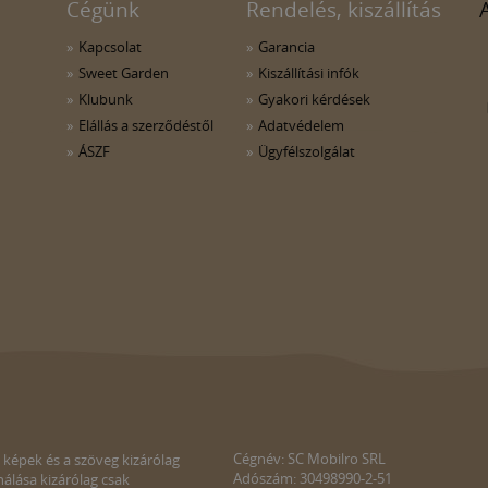
Cégünk
Rendelés, kiszállítás
Kapcsolat
Garancia
Sweet Garden
Kiszállítási infók
Klubunk
Gyakori kérdések
Elállás a szerződéstől
Adatvédelem
ÁSZF
Ügyfélszolgálat
Cégnév: SC Mobilro SRL
 képek és a szöveg kizárólag
Adószám: 30498990-2-51
álása kizárólag csak