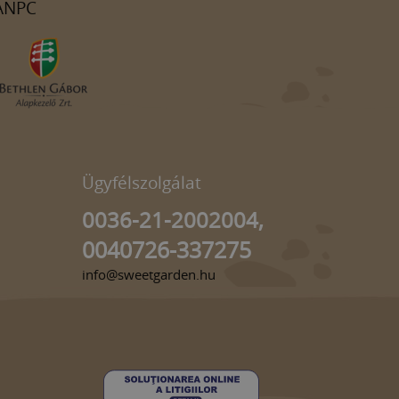
ANPC
Ügyfélszolgálat
0036-21-2002004,
0040726-337275
info@sweetgarden.hu