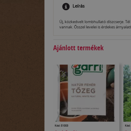
Leírás
Új, közkedvelt lombhullató díszcserje. Té
vannak. Ősszel levelei is érdekes árnyala
Ajánlott termékek
Kód: 51003
Kód: