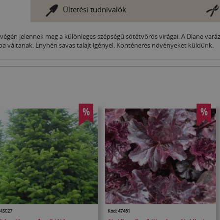
Ültetési tudnivalók
l végén jelennek meg a különleges szépségű sötétvörös virágai. A Diane vará
tba váltanak. Enyhén savas talajt igényel. Konténeres növényeket küldünk.
%
%
 45027
Kód: 47461