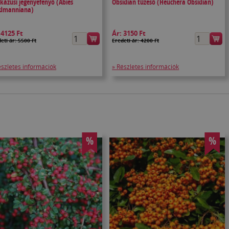
kázusi jegenyefenyő (Abies
Obsidian tűzeső (Heuchera Obsidian)
dmanniana)
:
4125 Ft
Ár:
3150 Ft
eti ár: 5500 Ft
Eredeti ár: 4200 Ft
észletes információk
» Részletes információk
%
%