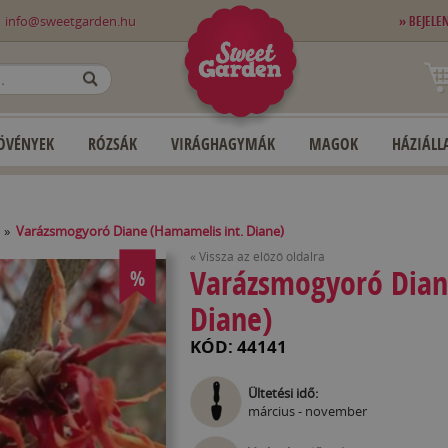
0
info@sweetgarden.hu
» BEJELE
OK
ÖVÉNYEK
RÓZSÁK
VIRÁGHAGYMÁK
MAGOK
HÁZIÁLLA
»
Varázsmogyoró Diane (Hamamelis int. Diane)
« Vissza az előző oldalra
Varázsmogyoró Dian
%
Diane)
KÓD: 44141
Ültetési idő:
március - november