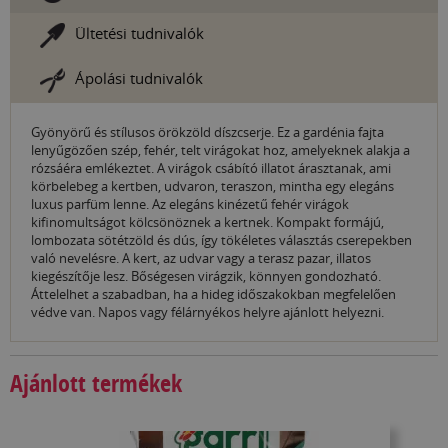
Ültetési tudnivalók
Ápolási tudnivalók
Gyönyörű és stílusos örökzöld díszcserje. Ez a gardénia fajta
lenyűgözően szép, fehér, telt virágokat hoz, amelyeknek alakja a
rózsáéra emlékeztet. A virágok csábító illatot árasztanak, ami
körbelebeg a kertben, udvaron, teraszon, mintha egy elegáns
luxus parfüm lenne. Az elegáns kinézetű fehér virágok
kifinomultságot kölcsönöznek a kertnek. Kompakt formájú,
lombozata sötétzöld és dús, így tökéletes választás cserepekben
való nevelésre. A kert, az udvar vagy a terasz pazar, illatos
kiegészítője lesz. Bőségesen virágzik, könnyen gondozható.
Áttelelhet a szabadban, ha a hideg időszakokban megfelelően
védve van. Napos vagy félárnyékos helyre ajánlott helyezni.
Ajánlott termékek