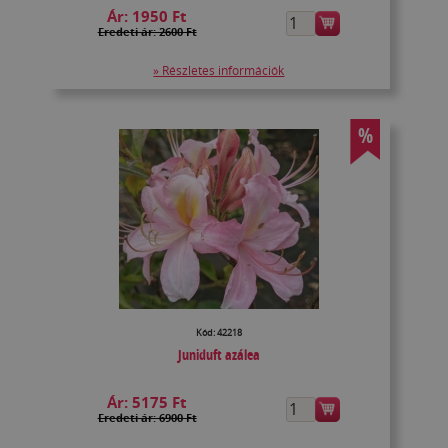
Ár:
1950 Ft
Eredeti ár: 2600 Ft
» Részletes információk
%
Kód: 42218
Juniduft azálea
Ár:
5175 Ft
Eredeti ár: 6900 Ft