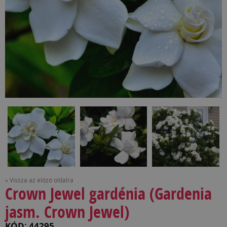
« Vissza az előző oldalra
Crown Jewel gardénia (Gardenia
jasm. Crown Jewel)
KÓD: 44295