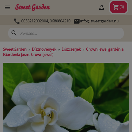
shopping_cart


(
0
)


0036212002004,
0680804210
info@sweetgarden.hu
search
SweetGarden
»
Dísznövények
»
Díszcserjék
»
Crown Jewel gardénia
(Gardenia jasm. Crown Jewel)