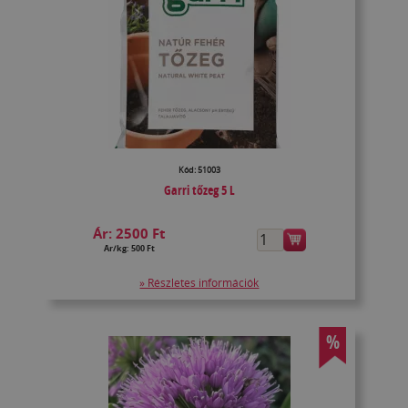
Kód: 51003
Garri tőzeg 5 L
Ár:
2500 Ft
Ár/kg: 500 Ft
» Részletes információk
%