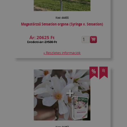
Kód: 44455
Magastörzsű Sensation orgona (Syringa v. Sensation)
Ár:
20625 Ft
Eredeti ár: 27500 Ft
» Részletes információk
%
ÚJ