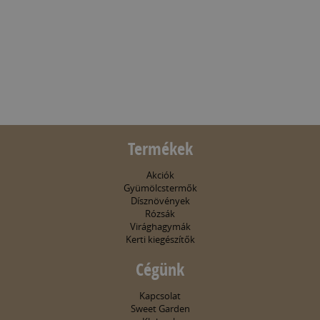
Termékek
Akciók
Gyümölcstermők
Dísznövények
Rózsák
Virághagymák
Kerti kiegészítők
Cégünk
Kapcsolat
Sweet Garden