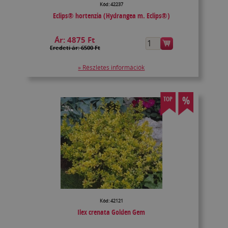
Kód: 42237
Eclips® hortenzia (Hydrangea m. Eclips®)
Ár:
4875 Ft
Eredeti ár: 6500 Ft
» Részletes információk
%
TOP
Kód: 42121
Ilex crenata Golden Gem