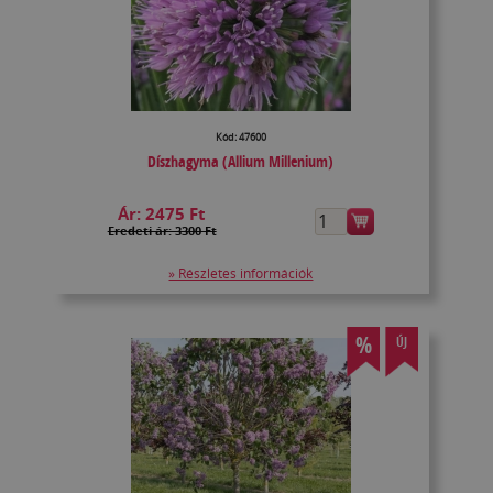
Kód: 47600
Díszhagyma (Allium Millenium)
Ár:
2475 Ft
Eredeti ár: 3300 Ft
» Részletes információk
%
ÚJ