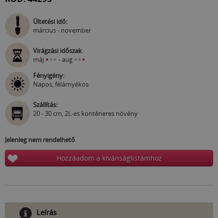
Ültetési idő:
március - november
Virágzási időszak
:
•
•
•
•
•
•
máj
- aug
Fényigény:
Napos, félárnyékos
Szállítás:
20 - 30 cm, 2L-es konténeres növény
Jelenleg nem rendelhető
Hozzáadom a kívánságlistámhoz
Leírás