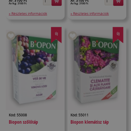
Ár:
3100 Ft
Ár:
3100 Ft
Ár/kg: 3100 Ft
Ár/kg: 3100 Ft
» Részletes információk
» Részletes információk
ÚJ
ÚJ
Kód: 55008
Kód: 55011
Biopon szőlőtáp
Biopon klemátisz táp