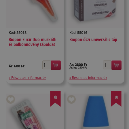
Kód: 55018
Kód: 55016
Biopon Elixir Duo muskátli
Biopon őszi univerzális táp
és balkonnövény tápoldat
Ár:
2800 Ft
Ár:
600 Ft
Ár/kg: 2800 Ft
» Részletes információk
» Részletes információk
ÚJ
ÚJ