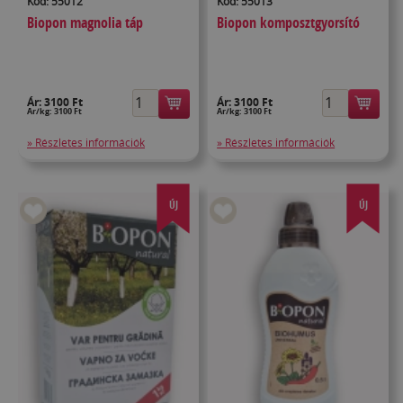
Kód: 55012
Kód: 55013
Biopon magnolia táp
Biopon komposztgyorsító
Ár:
3100 Ft
Ár:
3100 Ft
Ár/kg: 3100 Ft
Ár/kg: 3100 Ft
» Részletes információk
» Részletes információk
ÚJ
ÚJ