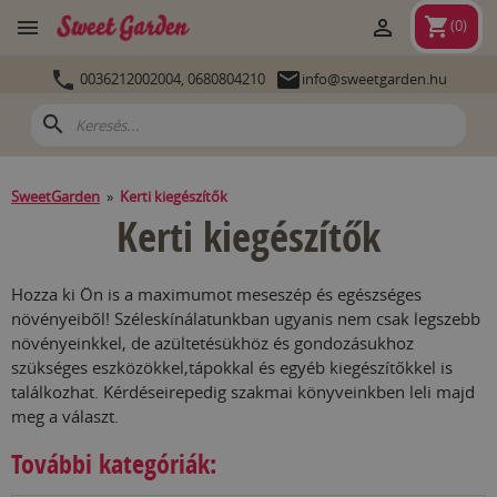
shopping_cart


(
0
)


0036212002004,
0680804210
info@sweetgarden.hu
search
SweetGarden
»
Kerti kiegészítők
Kerti kiegészítők
Hozza ki Ön is a maximumot meseszép és egészséges
növényeiből! Széleskínálatunkban ugyanis nem csak legszebb
növényeinkkel, de azültetésükhöz és gondozásukhoz
szükséges eszközökkel,tápokkal és egyéb kiegészítőkkel is
találkozhat. Kérdéseirepedig szakmai könyveinkben leli majd
meg a választ.
További kategóriák: