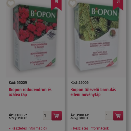
ÚJ
ÚJ
Kód: 55009
Kód: 55005
Biopon rododendron és
Biopon tűlevelű barnulás
azálea táp
elleni növénytáp
Ár:
3100 Ft
Ár:
3100 Ft
Ár/kg: 3100 Ft
Ár/kg: 3100 Ft
» Részletes információk
» Részletes információk