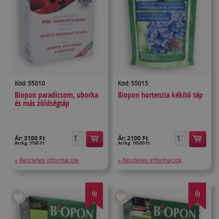
Kód: 55010
Kód: 55015
Biopon paradicsom, uborka
Biopon hortenzia kékítő táp
és más zöldségtáp
Ár:
3100 Ft
Ár:
2100 Ft
Ár/kg: 3100 Ft
Ár/kg: 10500 Ft
» Részletes információk
» Részletes információk
ÚJ
ÚJ