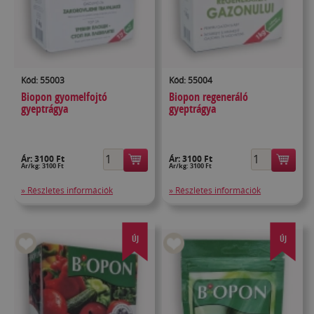
Kód: 55003
Kód: 55004
Biopon gyomelfojtó
Biopon regeneráló
gyeptrágya
gyeptrágya
Ár:
3100 Ft
Ár:
3100 Ft
Ár/kg: 3100 Ft
Ár/kg: 3100 Ft
» Részletes információk
» Részletes információk
ÚJ
ÚJ