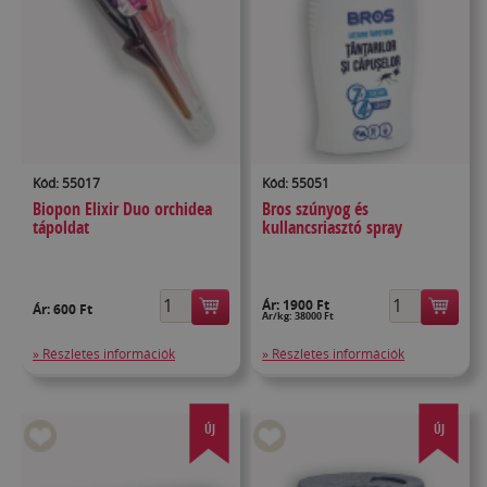
Kód: 55017
Kód: 55051
Biopon Elixir Duo orchidea
Bros szúnyog és
tápoldat
kullancsriasztó spray
Ár:
1900 Ft
Ár:
600 Ft
Ár/kg: 38000 Ft
» Részletes információk
» Részletes információk
ÚJ
ÚJ