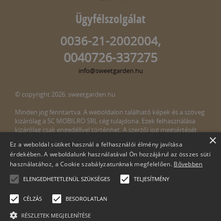
Ügyfélszolgálat
0036-21-2002004,
0040726-337275
info@sweetgarden.hu
© copyright 2026. sweetgarden.hu
Minden jog fenntartva. A weboldalon található képek és a szöveg
kizárólag a SC MOBILRO SRL cég tulajdona. Ezek felhasználása
kizárólag csak engedéllyel történhet. A szerzői jog megsértését
×
törvény bünteti. Amennyiben az oldalunkon esetleges szerzői jog
Ez a weboldal sütiket használ a felhasználói élmény javítása
megsértését észlelné, kérjük, jelezze ezt felénk a következő e-mail
érdekében. A weboldalunk használatával Ön hozzájárul az összes süti
címen:
info@sweetgarden.hu
használatához, a Cookie szabályzatunknak megfelelően.
Bővebben
ELENGEDHETETLENÜL SZÜKSÉGES
TELJESÍTMÉNY
CÉLZÁS
BESOROLATLAN
RÉSZLETEK MEGJELENÍTÉSE