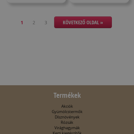
KÖVETKEZŐ OLDAL »
1
2
3
Termékek
Akciók
Gyümölcstermők
Dísznövények
Rózsák
Virághagymák
Kerti kiegészítők