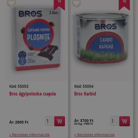
ÚJ
ÚJ
Kód: 55053
Kód: 55054
Bros ágyipoloska csapda
Bros Karbid
Ár:
3700 Ft
Ár:
2800 Ft
Ár/kg: 7400 Ft
» Részletes információk
» Részletes információk