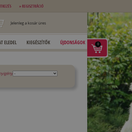
NTKEZÉS
» REGISZTRÁCIÓ
Jelenleg a kosár üres
T ELEDEL
KIEGÉSZÍTŐK
ÚJDONSÁGOK
0
nyigény