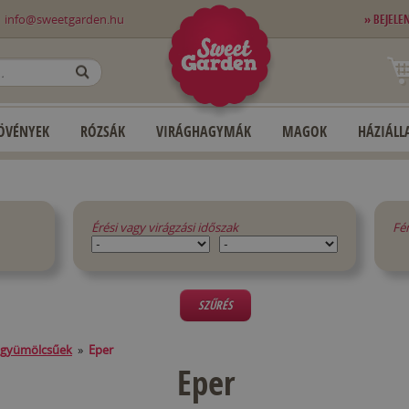
0
info@sweetgarden.hu
» BEJELE
OK
ÖVÉNYEK
RÓZSÁK
VIRÁGHAGYMÁK
MAGOK
HÁZIÁLLA
Érési vagy virágzási időszak
Fé
SZŰRÉS
 gyümölcsűek
»
Eper
Eper