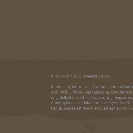
© copyright 2026. sweetgarden.hu
Minden jog fenntartva. A weboldalon található
a SC MOBILRO SRL cég tulajdona. Ezek felhaszn
engedéllyel történhet. A szerzői jog megsértés
Amennyiben az oldalunkon esetleges szerzői jo
kérjük, jelezze ezt felénk a következő e-mail cí