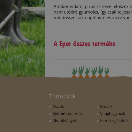
Amikor vidám, piros színével először 
nem utóérő gyümölcs, így csak teljesen
mindössze sok napfényre és vízre van
A Eper összes terméke
Termékek
Akciók
Rózsák
Gyümölcstermők
Virághagymák
Dísznövények
Kerti kiegészítők