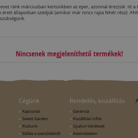
nevet ránk márciusban kertünkben az eper, azonnal érezzük: itt a
 érett állapotban szedjük (amikor már nincs rajta fehér rész). Ah
 szükségünk.
Nincsenek megjeleníthető termékek!
Cégünk
Rendelés, kiszállítás
Kapcsolat
Garancia
Sweet Garden
Kiszállítási infók
Klubunk
Gyakori kérdések
Elállás a szerződéstől
Adatvédelem