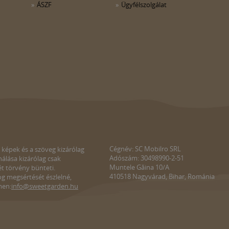
ÁSZF
Ügyfélszolgálat
Cégnév: SC Mobilro SRL
 képek és a szöveg kizárólag
Adószám: 30498990-2-51
álása kizárólag csak
Muntele Găina 10/A
ét törvény bünteti.
410518 Nagyvárad, Bihar, Románia
g megsértését észlelné,
men:
info@sweetgarden.hu