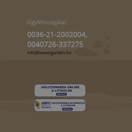
Ügyfélszolgálat
0036-21-2002004,
0040726-337275
info@sweetgarden.hu