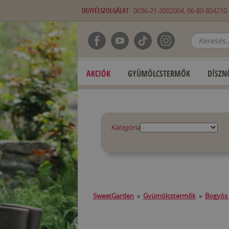
ÜGYFÉLSZOLGÁLAT
0036-21-2002004, 06-80-80421
AKCIÓK
GYÜMÖLCSTERMŐK
DÍSZN
Kategória
SweetGarden
»
Gyümölcstermők
»
Bogyós