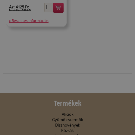
Ár:
4125 Ft
Eredeti ár: 5500 Ft
» Részletes információk
Termékek
Akciók
Gyümölcstermők
Dísznövények
Rózsák