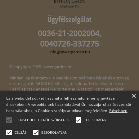
Ügyfélszolgálat
0036-21-2002004,
0040726-337275
info@sweetgarden.hu
© copyright 2026. sweetgarden.hu
Minden jog fenntartva. A weboldalon található képek és a szöveg
kizárólag a SC MOBILRO SRL cég tulajdona. Ezek felhasználása
kizárólag csak engedéllyel történhet. A szerzői jog megsértését
×
törvény bünteti. Amennyiben az oldalunkon esetleges szerzői jog
Ez a weboldal sütiket használ a felhasználói élmény javítása
megsértését észlelné, kérjük, jelezze ezt felénk a következő e-mail
érdekében. A weboldalunk használatával Ön hozzájárul az összes süti
címen:
info@sweetgarden.hu
használatához, a Cookie szabályzatunknak megfelelően.
Bővebben
ELENGEDHETETLENÜL SZÜKSÉGES
TELJESÍTMÉNY
CÉLZÁS
BESOROLATLAN