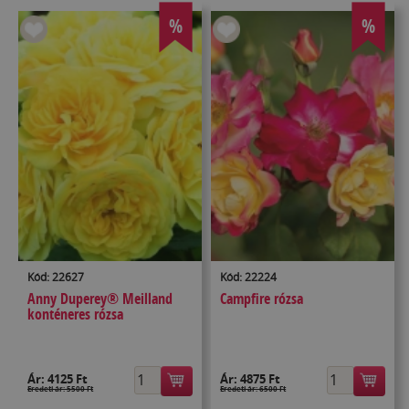
%
%
Kód: 22627
Kód: 22224
Anny Duperey® Meilland
Campfire rózsa
konténeres rózsa
Ár:
4125 Ft
Ár:
4875 Ft
Eredeti ár: 5500 Ft
Eredeti ár: 6500 Ft