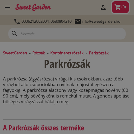
shopping_cart


(
0
)


0036212002004,
0680804210
info@sweetgarden.hu
search
SweetGarden
»
Rózsák
»
Konténeres rózsák
»
Parkrózsák
Parkrózsák
A parkrózsa (ágyásrózsa) virágai kis csokrokban, azaz több
virágból álló csoportokban nyílnak májustól egészen a
fagyokig. A parkrózsa alacsony vagy középmagas növény (60-
90 cm), mely sövényként is remekül mutat. A gondos ápolást
bőséges virágzással hálálja meg.
A Parkrózsák összes terméke