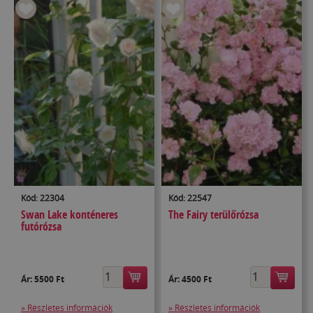
Kód: 22304
Kód: 22547
Swan Lake konténeres
The Fairy terülőrózsa
futórózsa
Ár:
5500 Ft
Ár:
4500 Ft
» Részletes információk
» Részletes információk