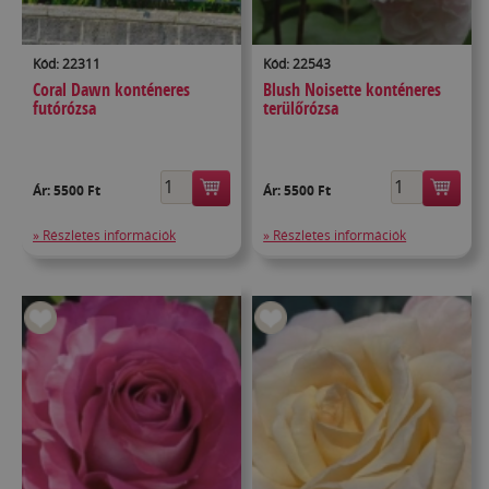
Kód: 22311
Kód: 22543
Coral Dawn konténeres
Blush Noisette konténeres
futórózsa
terülőrózsa
Ár:
5500 Ft
Ár:
5500 Ft
» Részletes információk
» Részletes információk