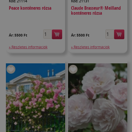
Kód: 21114
Kód: 21131
Peace konténeres rózsa
Claude Brasseur® Meilland
konténeres rózsa
Ár:
5500 Ft
Ár:
5500 Ft
» Részletes információk
» Részletes információk