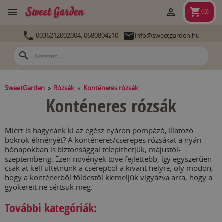
shopping_cart


(
0
)


0036212002004,
0680804210
info@sweetgarden.hu
search
SweetGarden
»
Rózsák
»
Konténeres rózsák
Konténeres rózsák
Miért is hagynánk ki az egész nyáron pompázó, illatozó
bokrok élményét? A konténeres/cserepes rózsákat a nyári
hónapokban is biztonsággal telepíthetjük, májustól-
szeptemberig. Ezen növények töve fejlettebb, így egyszerűen
csak át kell ültetnünk a cserépből a kívánt helyre, oly módon,
hogy a konténerből földestől kiemeljük vigyázva arra, hogy a
gyökereit ne sértsük meg.
További kategóriák: