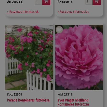
Ár:
2900 Ft
Ár:
5500 Ft
» Részletes információk
» Részletes információk
Kód: 22308
Kód: 21311
Parade konténeres futórózsa
Yves Piaget Meilland
konténeres futórózsa