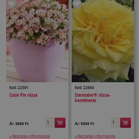
Kód: 22591
Kód: 22660
Cutie Pie rózsa
Sterntaler® rózsa-
konténeres
Ár:
3600 Ft
Ár:
5500 Ft
» Részletes információk
» Részletes információk