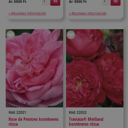
Ár:
5500 Ft
Ár:
5500 Ft
» Részletes információk
» Részletes információk
Kód: 22021
Kód: 22022
Rose de Peintres konténeres
Traviata® Meilland
rózsa
konténeres rózsa