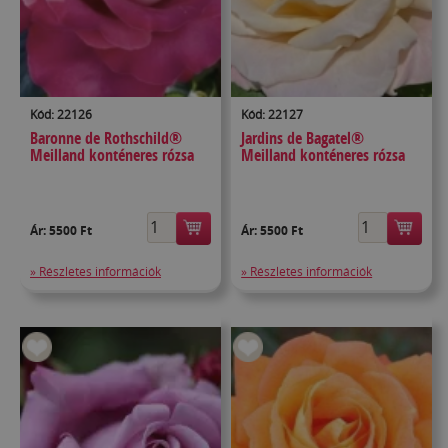
Kód: 22126
Kód: 22127
Baronne de Rothschild®
Jardins de Bagatel®
Meilland konténeres rózsa
Meilland konténeres rózsa
Ár:
5500 Ft
Ár:
5500 Ft
» Részletes információk
» Részletes információk