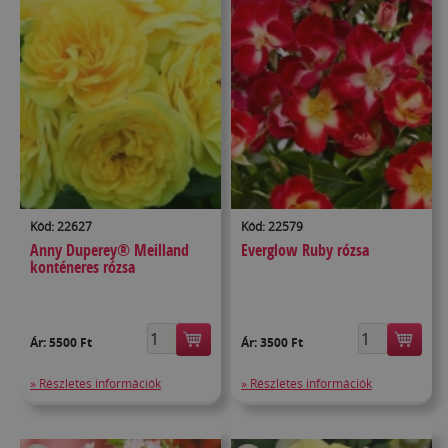
Kód: 22627
Kód: 22579
Anny Duperey® Meilland
Everglow Ruby rózsa
konténeres rózsa
Ár:
5500 Ft
Ár:
3500 Ft
» Részletes információk
» Részletes információk