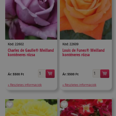
Kód: 22602
Kód: 22609
Charles de Gaulle® Meilland
Louis de Funes® Meilland
konténeres rózsa
konténeres rózsa
Ár:
5500 Ft
Ár:
5500 Ft
» Részletes információk
» Részletes információk