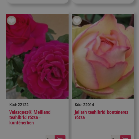
Kód: 22122
Kód: 22014
Velasquez® Meilland
Jalitah teahibrid konténeres
teahibrid rózsa -
rózsa
konténerben