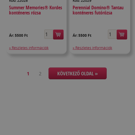
Kód: 22028
Kód: 22029
Summer Memories® Kordes
Perennial Domino® Tantau
konténeres rózsa
konténeres futórózsa
Ár:
5500 Ft
Ár:
5500 Ft
» Részletes információk
» Részletes információk
KÖVETKEZŐ OLDAL »
1
2