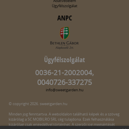
Adatvédelem
Ügyfélszolgálat
ANPC
Ügyfélszolgálat
0036-21-2002004,
0040726-337275
info@sweetgarden.hu
© copyright 2026. sweetgarden.hu
Minden jog fenntartva. A weboldalon található képek és a szöveg
kizárólag a SC MOBILRO SRL cég tulajdona. Ezek felhasználása
kizárólag csak engedéllyel történhet. A szerzői jog megsértését