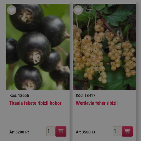
Kód: 13656
Kód: 13417
Titania fekete ribizli bokor
Werdavia fehér ribizli
Ár:
3200 Ft
Ár:
3500 Ft