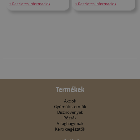
» Részletes információk
» Részletes információk
Termékek
Akciók
Gyümölcstermők
Dísznövények
Rózsák
Virághagymák
Kerti kiegészítők