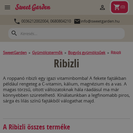
shopping_cart


(
0
)


0036212002004,
0680804210
info@sweetgarden.hu
search
SweetGarden
»
Gyümölcstermők
»
Bogyós gyümölcsűek
»
Ribizli
Ribizli
A roppanó ribizli egy igazi vitaminbomba! A fekete fajtákban
például rengeteg a C-vitamin, kálium, magnézium és a vas. A
magas törzsű, oltott változatoknak hála ráadásul ma már
könnyebben szüretelhető. Kínálatunkban a legfinomabb piros,
sárga és lilás színű fajtákből válogathat majd.
A Ribizli összes terméke