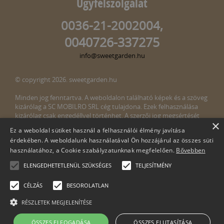
Ügyfélszolgálat
0036-21-2002004,
0040726-337275
info@sweetgarden.hu
© copyright 2026. sweetgarden.hu
Minden jog fenntartva. A weboldalon található képek és a szöveg
kizárólag a SC MOBILRO SRL cég tulajdona. Ezek felhasználása
kizárólag csak engedéllyel történhet. A szerzői jog megsértését
×
törvény bünteti. Amennyiben az oldalunkon esetleges szerzői jog
Ez a weboldal sütiket használ a felhasználói élmény javítása
megsértését észlelné, kérjük, jelezze ezt felénk a következő e-mail
érdekében. A weboldalunk használatával Ön hozzájárul az összes süti
címen:
info@sweetgarden.hu
használatához, a Cookie szabályzatunknak megfelelően.
Bővebben
ELENGEDHETETLENÜL SZÜKSÉGES
TELJESÍTMÉNY
CÉLZÁS
BESOROLATLAN
RÉSZLETEK MEGJELENÍTÉSE
Cégnév: SC Mobilro SRL
ÖSSZES ELFOGADÁSA
ÖSSZES ELUTASÍTÁSA