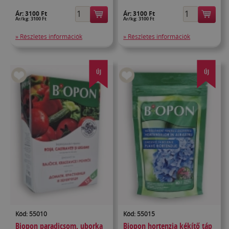
Ár:
3100 Ft
Ár:
3100 Ft
Ár/kg: 3100 Ft
Ár/kg: 3100 Ft
» Részletes információk
» Részletes információk
ÚJ
ÚJ
Kód: 55010
Kód: 55015
Biopon paradicsom, uborka
Biopon hortenzia kékítő táp