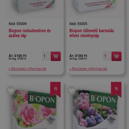
Kód: 55009
Kód: 55005
Biopon rododendron és
Biopon tűlevelű barnulás
azálea táp
elleni növénytáp
Ár:
3100 Ft
Ár:
3100 Ft
Ár/kg: 3100 Ft
Ár/kg: 3100 Ft
» Részletes információk
» Részletes információk
ÚJ
ÚJ