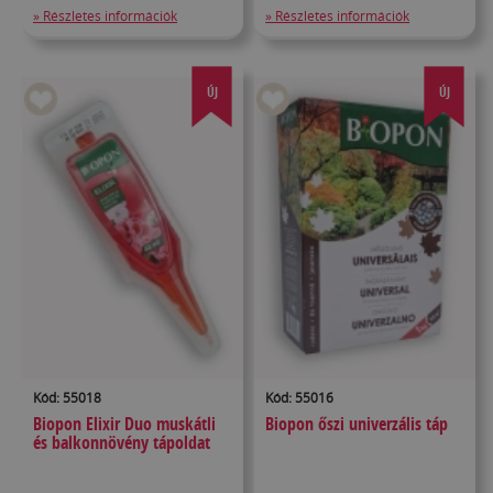
» Részletes információk
» Részletes információk
ÚJ
ÚJ
Kód: 55018
Kód: 55016
Biopon Elixir Duo muskátli
Biopon őszi univerzális táp
és balkonnövény tápoldat