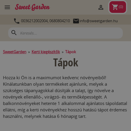
shopping_cart


(
0
)


0036212002004,
0680804210
info@sweetgarden.hu
search
SweetGarden
»
Kerti kiegészítők
»
Tápok
Tápok
Hozza ki Ön is a maximumot kedvenc növényeiből!
Kínálatunkban olyan termékeket ajánlunk, melyek a
szükséges tápanyagokkal dúsítják a talajt, így növelve a
növények ellenálló-, virágzó- és termőképességét. A
balkonnövényeket hetente 1 alkalommal ajánlatos tápoldattal
ellátni, míg a kerti növényekhez hosszú hatású tápot érdemes
használni, melynek hatása 6 hónapig tart.