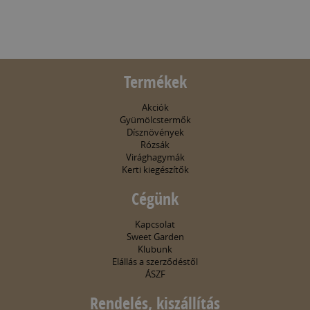
Termékek
Akciók
Gyümölcstermők
Dísznövények
Rózsák
Virághagymák
Kerti kiegészítők
Cégünk
Kapcsolat
Sweet Garden
Klubunk
Elállás a szerződéstől
ÁSZF
Rendelés, kiszállítás