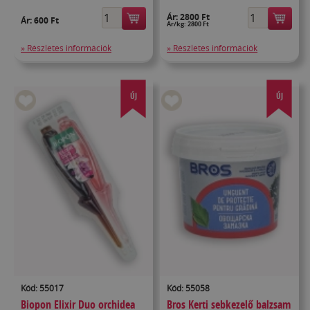
Ár:
2800 Ft
Ár:
600 Ft
Ár/kg: 2800 Ft
» Részletes információk
» Részletes információk
ÚJ
ÚJ
Kód: 55017
Kód: 55058
Biopon Elixir Duo orchidea
Bros Kerti sebkezelő balzsam