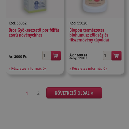
Kód: 55062
Kód: 55020
Bros Gyökereztető por félfás
Biopon természetes
szarú növényekhez
biohumusz zöldség és
fűszernövény tápoldat
Ár:
1600 Ft
Ár:
2000 Ft
Ár/kg: 3200 Ft
» Részletes információk
» Részletes információk
KÖVETKEZŐ OLDAL »
1
2