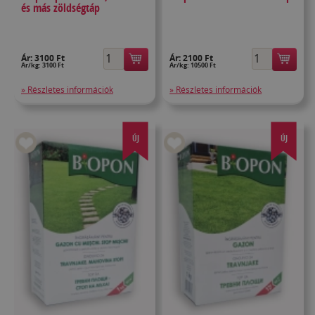
és más zöldségtáp
Ár:
3100 Ft
Ár:
2100 Ft
Ár/kg: 3100 Ft
Ár/kg: 10500 Ft
» Részletes információk
» Részletes információk
ÚJ
ÚJ