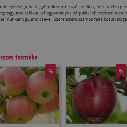
honi egészségtudatosgyümölcstermesztés mellett, már az első pe
erepesgyümölcsfákat: a hagyományos párjukkal ellentétben a csere
 munkánk gyümölcsével. Szerencsére számos fajta közülváloga
sszes terméke
%
%