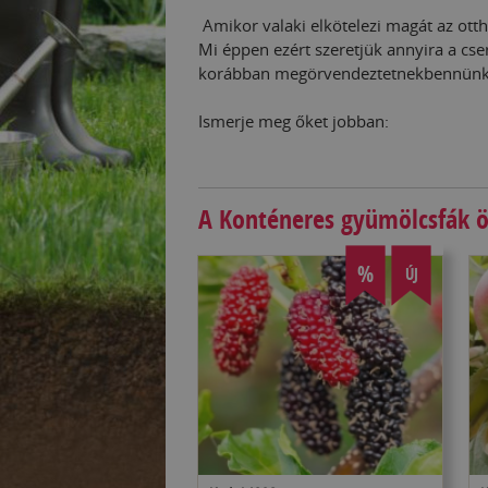
Amikor valaki elkötelezi magát az ott
Mi éppen ezért szeretjük annyira a cs
korábban megörvendeztetnekbennünket
Ismerje meg őket jobban:
A Konténeres gyümölcsfák ö
%
ÚJ