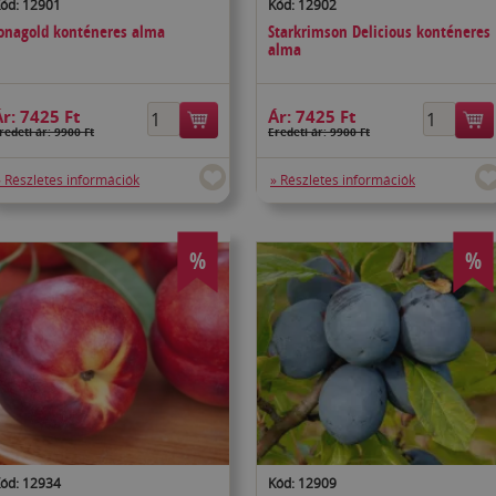
ód: 12901
Kód: 12902
onagold konténeres alma
Starkrimson Delicious konténeres
alma
Ár:
7425 Ft
Ár:
7425 Ft
redeti ár: 9900 Ft
Eredeti ár: 9900 Ft
» Részletes információk
» Részletes információk
%
%
ód: 12934
Kód: 12909