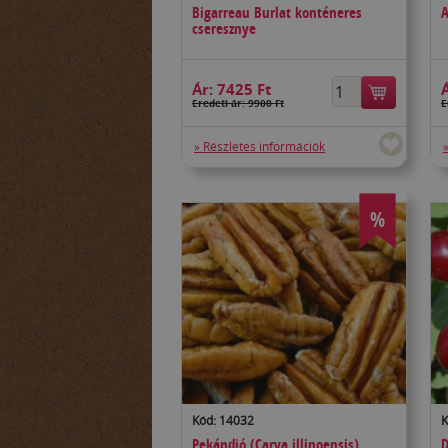
Bigarreau Burlat konténeres
A
cseresznye
Ár:
7425 Ft
Eredeti ár: 9900 Ft
E
» Részletes információk
%
Kód: 14032
K
Pekándió (Carya illinoensis)
D