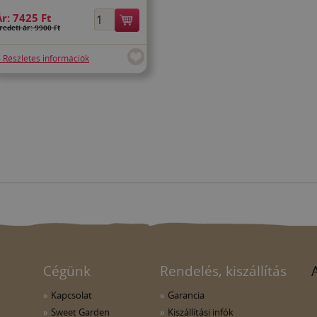
Ár:
7425 Ft
redeti ár: 9900 Ft
» Részletes információk
Cégünk
Rendelés, kiszállítás
Kapcsolat
Garancia
Sweet Garden
Kiszállítási infók