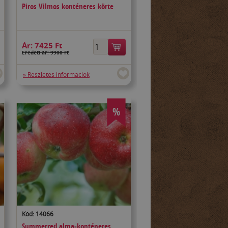
Piros Vilmos konténeres körte
Ár:
7425 Ft
Eredeti ár: 9900 Ft
» Részletes információk
%
Kód: 14066
Summerred alma-konténeres