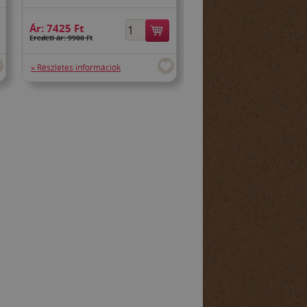
Ár:
7425 Ft
Eredeti ár: 9900 Ft
» Részletes információk