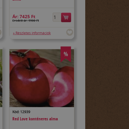
Ár:
7425 Ft
Eredeti ár: 9900 Ft
» Részletes információk
%
Kód: 12939
Red Love konténeres alma