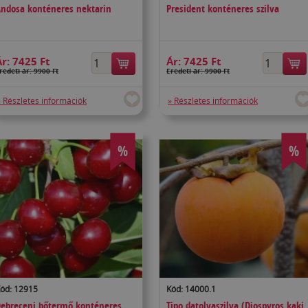
ndosa konténeres nektarin
President konténeres szilva
Ár:
7425 Ft
Ár:
7425 Ft
redeti ár: 9900 Ft
Eredeti ár: 9900 Ft
» Részletes információk
» Részletes információk
%
%
ód: 12915
Kód: 14000.1
ebreceni bőtermő konténeres
Tipo datolyaszilva (Diospyros kaki