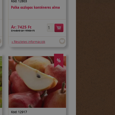
Kód: 12803
Polka oszlopos konténeres alma
Ár:
7425 Ft
Eredeti ár: 9900 Ft
» Részletes információk
%
Kód: 12917