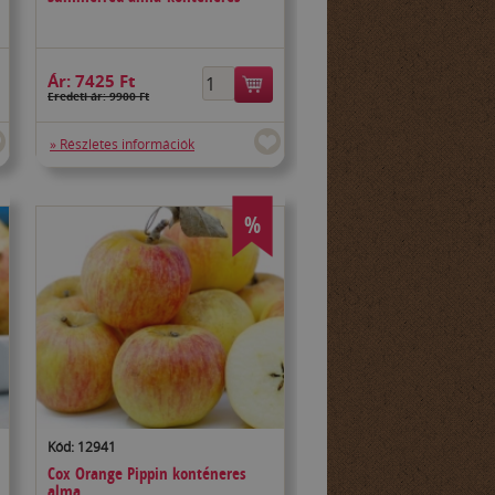
Ár:
7425 Ft
Eredeti ár: 9900 Ft
» Részletes információk
%
Kód: 12941
Cox Orange Pippin konténeres
alma