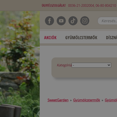
ÜGYFÉLSZOLGÁLAT
0036-21-2002004, 06-80-80421
AKCIÓK
GYÜMÖLCSTERMŐK
DÍSZN
Kategória
SweetGarden
»
Gyümölcstermők
»
Gyümöl