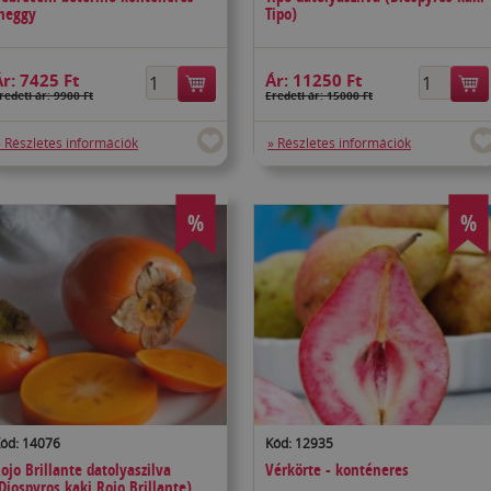
meggy
Tipo)
Ár:
7425 Ft
Ár:
11250 Ft
redeti ár: 9900 Ft
Eredeti ár: 15000 Ft
» Részletes információk
» Részletes információk
%
%
ód: 14076
Kód: 12935
ojo Brillante datolyaszilva
Vérkörte - konténeres
Diospyros kaki Rojo Brillante)