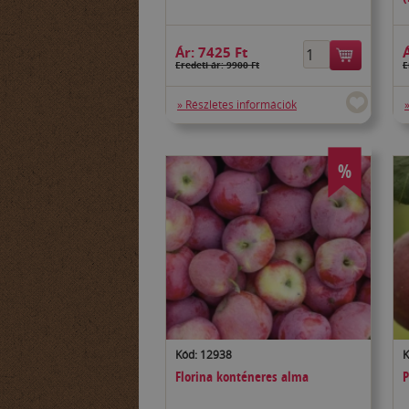
Ár:
7425 Ft
Eredeti ár: 9900 Ft
E
» Részletes információk
%
Kód: 12938
K
Florina konténeres alma
P