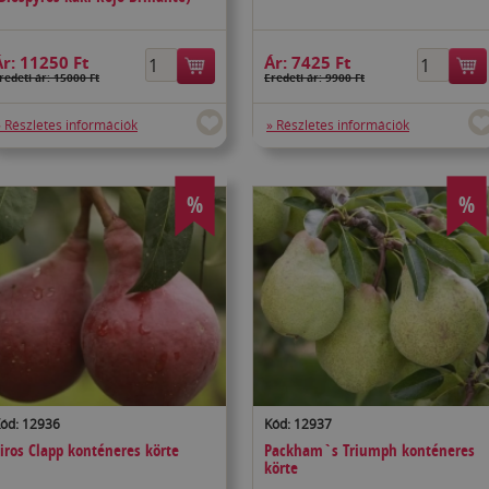
Ár:
11250 Ft
Ár:
7425 Ft
redeti ár: 15000 Ft
Eredeti ár: 9900 Ft
» Részletes információk
» Részletes információk
%
%
ód: 12936
Kód: 12937
iros Clapp konténeres körte
Packham`s Triumph konténeres
körte