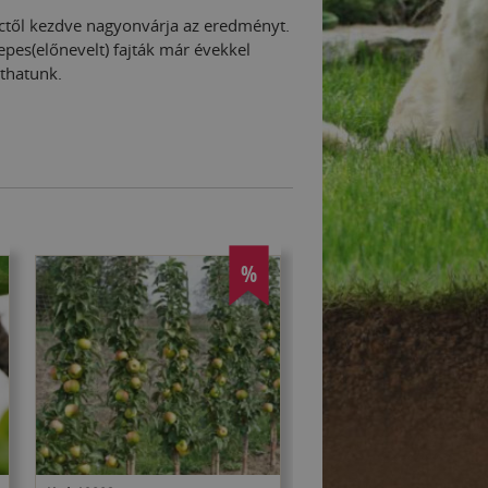
rctől kezdve nagyonvárja az eredményt.
pes(előnevelt) fajták már évekkel
thatunk.
%