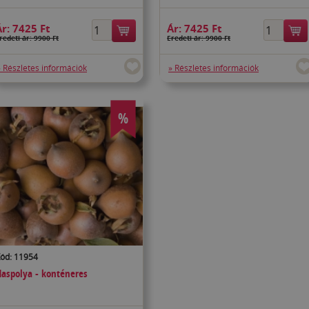
Ár:
7425 Ft
Ár:
7425 Ft
redeti ár: 9900 Ft
Eredeti ár: 9900 Ft
» Részletes információk
» Részletes információk
%
ód: 11954
aspolya - konténeres