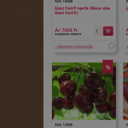
Kód: 14098
K
Giant Fruit® eperfa (Morus alba
J
Giant Fruit®)
Ár:
7425 Ft
Eredeti ár: 9900 Ft
E
» Részletes információk
%
Kód: 12906
K