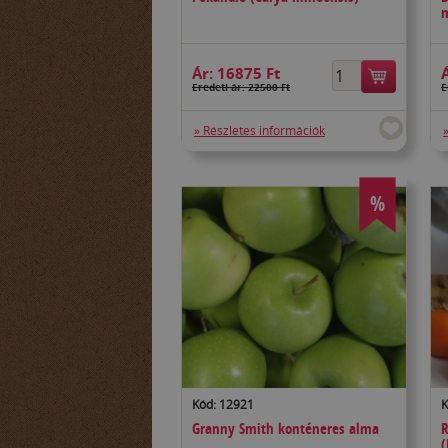
Ár:
16875 Ft
Eredeti ár: 22500 Ft
E
» Részletes információk
%
Kód: 12921
K
Granny Smith konténeres alma
R
(