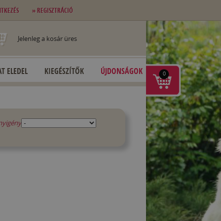
NTKEZÉS
» REGISZTRÁCIÓ
Jelenleg a kosár üres
T ELEDEL
KIEGÉSZÍTŐK
ÚJDONSÁGOK
0
nyigény