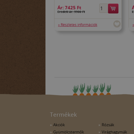
Ár:
7425 Ft
Eredeti ár: 9900 Ft
E
» Részletes információk
Termékek
Akciók
Rózsák
Gyümölcstermők
Virághagymák