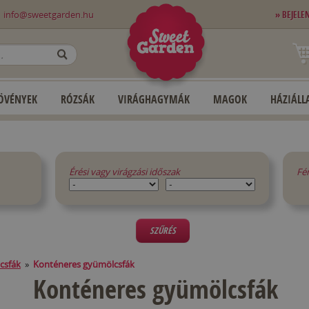
0
info@sweetgarden.hu
» BEJELE
OK
ÖVÉNYEK
RÓZSÁK
VIRÁGHAGYMÁK
MAGOK
HÁZIÁLLA
Érési vagy virágzási időszak
Fé
SZŰRÉS
csfák
»
Konténeres gyümölcsfák
Konténeres gyümölcsfák