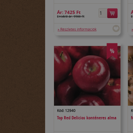
Ár:
7425 Ft
Eredeti ár: 9900 Ft
E
» Részletes információk
%
Kód: 12940
K
Top Red Delicios konténeres alma
N