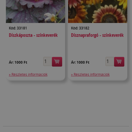
Kód: 33181
Kód: 33182
Díszkáposzta - színkeverék
Dísznapraforgó - színkeverék
Ár:
1000 Ft
Ár:
1000 Ft
» Részletes információk
» Részletes információk