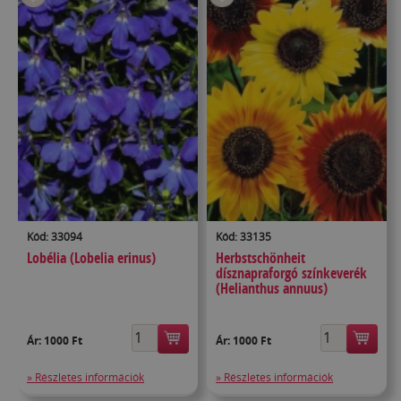
Kód: 33094
Kód: 33135
Lobélia (Lobelia erinus)
Herbstschönheit
dísznapraforgó színkeverék
(Helianthus annuus)
Ár:
1000 Ft
Ár:
1000 Ft
» Részletes információk
» Részletes információk