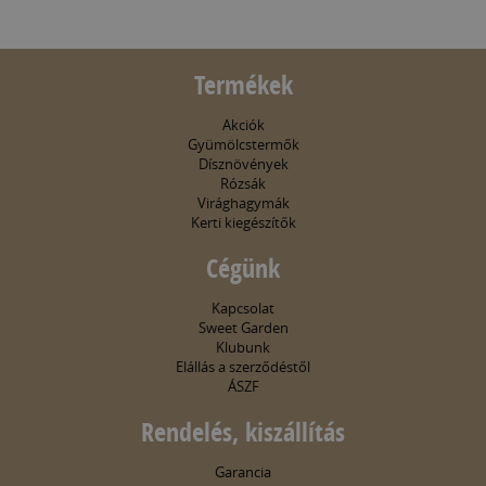
Termékek
Akciók
Gyümölcstermők
Dísznövények
Rózsák
Virághagymák
Kerti kiegészítők
Cégünk
Kapcsolat
Sweet Garden
Klubunk
Elállás a szerződéstől
ÁSZF
Rendelés, kiszállítás
Garancia