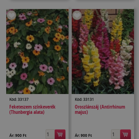
Kód: 33137
Kód: 33131
Feketeszem színkeverék
Oroszlánszáj (Antirrhinum
(Thunbergia alata)
majus)
Ár:
900 Ft
Ár:
900 Ft