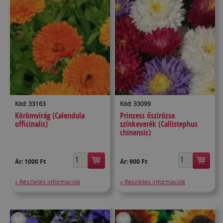
Kód: 33163
Kód: 33099
Körömvirág (Calendula
Prinzess őszirózsa
officinalis)
színkeverék (Callistephus
chinensis)
Ár:
1000 Ft
Ár:
900 Ft
» Részletes információk
» Részletes információk