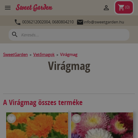
shopping_cart


(
0
)


0036212002004,
0680804210
info@sweetgarden.hu
search
SweetGarden
»
Vetőmagok
»
Virágmag
Virágmag
A Virágmag összes terméke