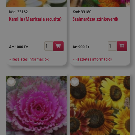
Kód: 33162
Kód: 33180
Kamilla (Matricaria recutita)
Szalmarózsa színkeverék
Ár:
1000 Ft
Ár:
900 Ft
» Részletes információk
» Részletes információk