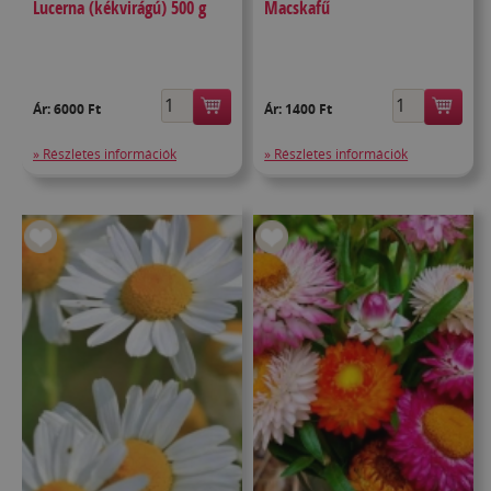
Lucerna (kékvirágú) 500 g
Macskafű
Ár:
6000 Ft
Ár:
1400 Ft
» Részletes információk
» Részletes információk