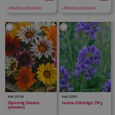
» Részletes információk
» Részletes információk
Kód: 33134
Kód: 52001
Záporvirág (Gazania
Lucerna (kékvirágú) 250 g
splendens)