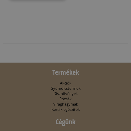
Termékek
Akciók
Gyümölcstermők
Dísznövények
Rózsák
Virághagymák
Kerti kiegészítők
Cégünk