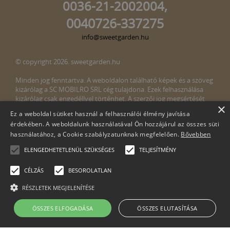
0036-21-2002004,
0040726-337275
info@sweetgarden.hu
© copyright 2026. sweetgarden.hu
Minden jog fenntartva. A weboldalon található képek és a szöveg
kizárólag a SC MOBILRO SRL cég tulajdona. Ezek felhasználása
kizárólag csak engedéllyel történhet. A szerzői jog megsértését
×
törvény bünteti. Amennyiben az oldalunkon esetleges szerzői jog
Ez a weboldal sütiket használ a felhasználói élmény javítása
megsértését észlelné, kérjük, jelezze ezt felénk a következő e-mail
érdekében. A weboldalunk használatával Ön hozzájárul az összes süti
címen:
info@sweetgarden.hu
használatához, a Cookie szabályzatunknak megfelelően.
Bővebben
ELENGEDHETETLENÜL SZÜKSÉGES
TELJESÍTMÉNY
CÉLZÁS
BESOROLATLAN
RÉSZLETEK MEGJELENÍTÉSE
Cégnév: SC Mobilro SRL
ÖSSZES ELFOGADÁSA
ÖSSZES ELUTASÍTÁSA
Adószám: 30498990-2-51
Muntele Găina 10/A