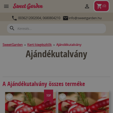
shopping_cart


(
0
)


0036212002004,
0680804210
info@sweetgarden.hu
search
SweetGarden
»
Kerti kiegészítők
»
Ajándékutalvány
Ajándékutalvány
A Ajándékutalvány összes terméke
TOP