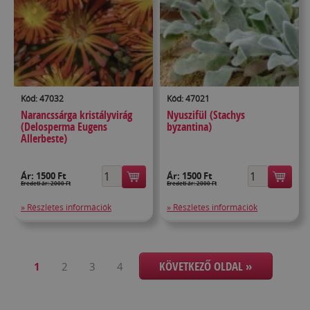
Kód: 47032
Kód: 47021
Narancssárga kristályvirág
Nyuszifül (Stachys
(Delosperma Eugens
byzantina)
Allerbeste)
Ár:
1500 Ft
Ár:
1500 Ft
Eredeti ár: 2000 Ft
Eredeti ár: 2000 Ft
» Részletes információk
» Részletes információk
KÖVETKEZŐ OLDAL »
1
2
3
4