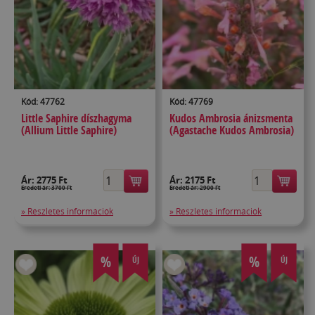
Kód: 47762
Kód: 47769
Little Saphire díszhagyma
Kudos Ambrosia ánizsmenta
(Allium Little Saphire)
(Agastache Kudos Ambrosia)
Ár:
2775 Ft
Ár:
2175 Ft
Eredeti ár: 3700 Ft
Eredeti ár: 2900 Ft
» Részletes információk
» Részletes információk
%
%
ÚJ
ÚJ