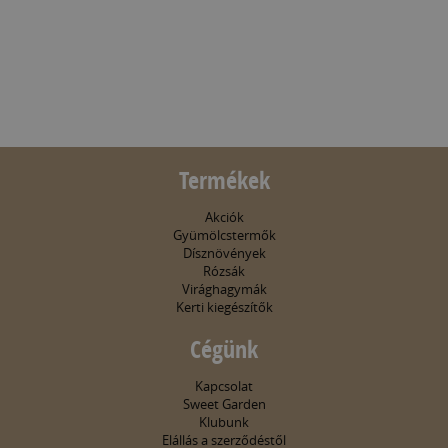
Termékek
Akciók
Gyümölcstermők
Dísznövények
Rózsák
Virághagymák
Kerti kiegészítők
Cégünk
Kapcsolat
Sweet Garden
Klubunk
Elállás a szerződéstől