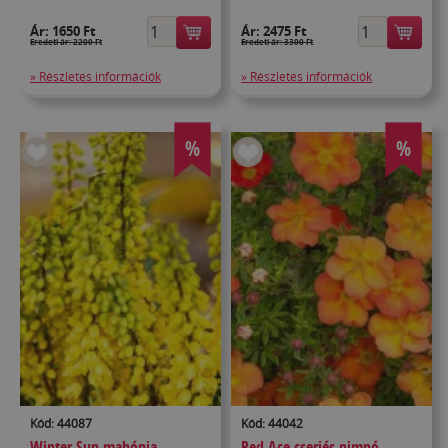
Ár:
1650 Ft
Ár:
2475 Ft
Eredeti ár: 2200 Ft
Eredeti ár: 3300 Ft
» Részletes információk
» Részletes információk
%
%
Kód: 44087
Kód: 44042
Winter Sun mahónia
Red Ace cserjés pimpó