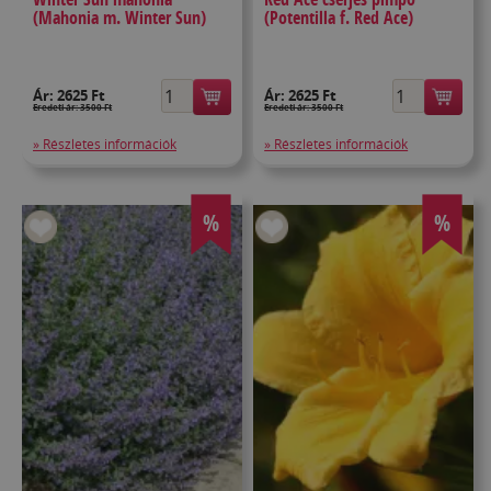
(Mahonia m. Winter Sun)
(Potentilla f. Red Ace)
Ár:
2625 Ft
Ár:
2625 Ft
Eredeti ár: 3500 Ft
Eredeti ár: 3500 Ft
» Részletes információk
» Részletes információk
%
%