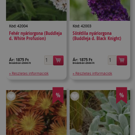
Kód: 42004
Kód: 42003
Fehér nyáriorgona (Buddleja
Sötétlila nyáriorgona
d. White Profusion)
(Buddleja d. Black Knight)
Ár:
1875 Ft
Ár:
1875 Ft
Eredeti ár: 2500 Ft
Eredeti ár: 2500 Ft
» Részletes információk
» Részletes információk
%
%