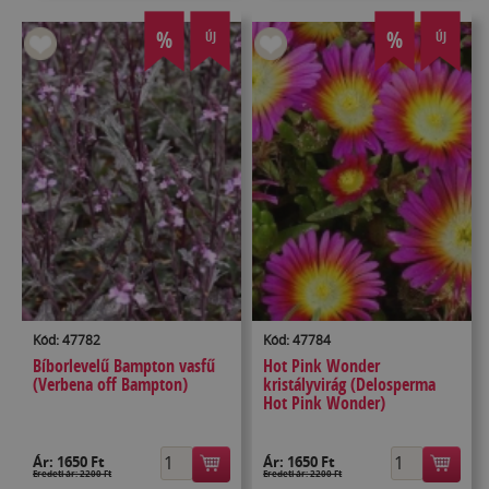
%
%
ÚJ
ÚJ
Kód: 47782
Kód: 47784
Bíborlevelű Bampton vasfű
Hot Pink Wonder
(Verbena off Bampton)
kristályvirág (Delosperma
Hot Pink Wonder)
Ár:
1650 Ft
Ár:
1650 Ft
Eredeti ár: 2200 Ft
Eredeti ár: 2200 Ft