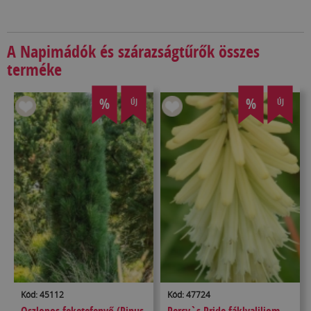
A Napimádók és szárazságtűrők összes
terméke
%
%
ÚJ
ÚJ
Kód: 45112
Kód: 47724