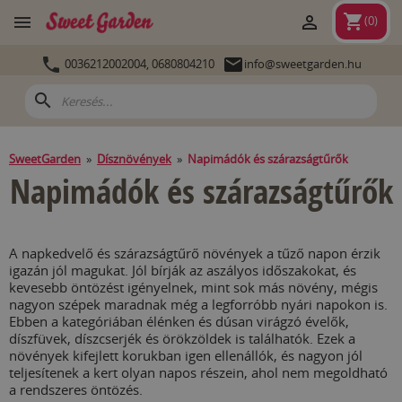
shopping_cart


(
0
)


0036212002004,
0680804210
info@sweetgarden.hu
search
SweetGarden
»
Dísznövények
»
Napimádók és szárazságtűrők
Napimádók és szárazságtűrők
A napkedvelő és szárazságtűrő növények a tűző napon érzik
igazán jól magukat. Jól bírják az aszályos időszakokat, és
kevesebb öntözést igényelnek, mint sok más növény, mégis
nagyon szépek maradnak még a legforróbb nyári napokon is.
Ebben a kategóriában élénken és dúsan virágzó évelők,
díszfüvek, díszcserjék és örökzöldek is találhatók. Ezek a
növények kifejlett korukban igen ellenállók, és nagyon jól
teljesítenek a kert olyan napos részein, ahol nem megoldható
a rendszeres öntözés.