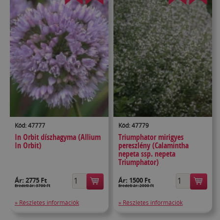
Kód: 47777
Kód: 47779
In Orbit díszhagyma (Allium
Triumphator mirigyes
In Orbit)
pereszlény (Calamintha
nepeta ssp. nepeta
Triumphator)
Ár:
2775 Ft
Ár:
1500 Ft
Eredeti ár: 3700 Ft
Eredeti ár: 2000 Ft
» Részletes információk
» Részletes információk