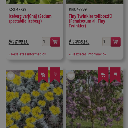
Kód: 47729
Kód: 47739
Iceberg varjúháj (Sedum
Tiny Twinkler tollborzfű
spectabile Iceberg)
(Pennisetum al. Tiny
Twinkler)
Ár:
2100 Ft
Ár:
2850 Ft
Eredeti ár: 2800 Ft
Eredeti ár: 3800 Ft
» Részletes információk
» Részletes információk
%
%
ÚJ
ÚJ