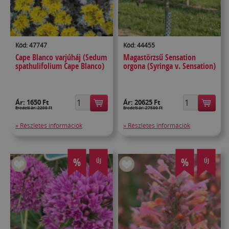
Kód: 47747
Kód: 44455
Cape Blanco varjúháj (Sedum
Magastörzsű Sensation
spathulifolium Cape Blanco)
orgona (Syringa v. Sensation)
Ár:
1650 Ft
Ár:
20625 Ft
Eredeti ár: 2200 Ft
Eredeti ár: 27500 Ft
» Részletes információk
» Részletes információk
%
%
ÚJ
ÚJ