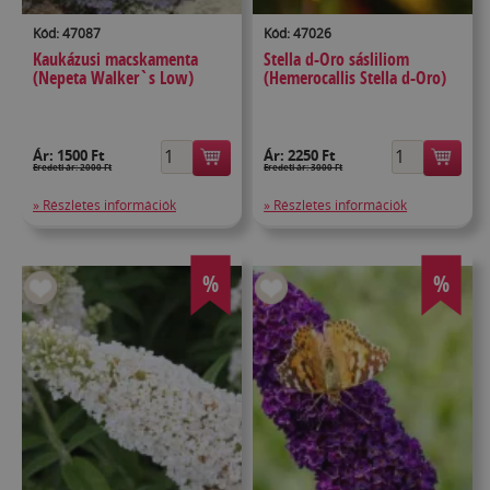
Kód: 47087
Kód: 47026
Kaukázusi macskamenta
Stella d-Oro sásliliom
(Nepeta Walker`s Low)
(Hemerocallis Stella d-Oro)
Ár:
1500 Ft
Ár:
2250 Ft
Eredeti ár: 2000 Ft
Eredeti ár: 3000 Ft
» Részletes információk
» Részletes információk
%
%