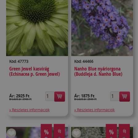
Kód: 47773
Kód: 44466
Green Jewel kasvirág
Nanho Blue nyáriorgona
(Echinacea p. Green Jewel)
(Buddleja d. Nanho Blue)
Ár:
2925 Ft
Ár:
1875 Ft
Eredeti ár: 3900 Ft
Eredeti ár: 2500 Ft
» Részletes információk
» Részletes információk
%
%
ÚJ
ÚJ