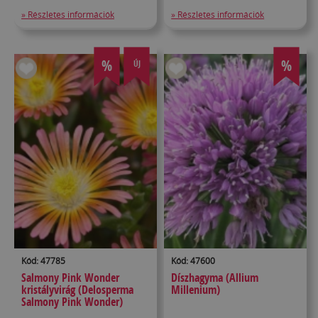
» Részletes információk
» Részletes információk
%
%
ÚJ
Kód: 47785
Kód: 47600
Salmony Pink Wonder
Díszhagyma (Allium
kristályvirág (Delosperma
Millenium)
Salmony Pink Wonder)