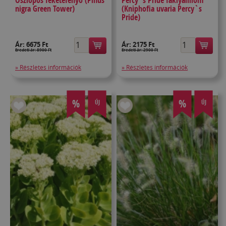
Oszlopos feketefenyő (Pinus
Percy`s Pride fáklyaliliom
nigra Green Tower)
(Kniphofia uvaria Percy`s
Pride)
Ár:
6675 Ft
Ár:
2175 Ft
Eredeti ár: 8900 Ft
Eredeti ár: 2900 Ft
» Részletes információk
» Részletes információk
%
%
ÚJ
ÚJ