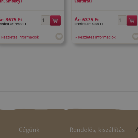
ln. Smokey)
Contorta)
Ár:
3675 Ft
Ár:
6375 Ft
redeti ár: 4900 Ft
Eredeti ár: 8500 Ft
» Részletes információk
» Részletes információk
Cégünk
Rendelés, kiszállítás