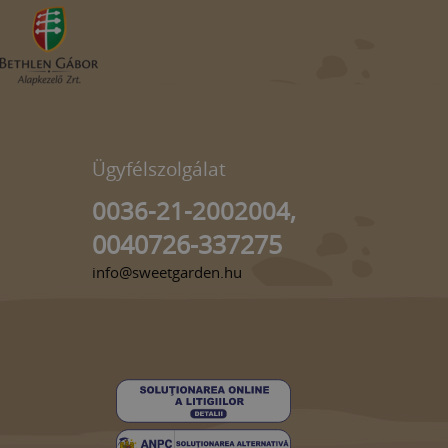
Ügyfélszolgálat
0036-21-2002004,
0040726-337275
info@sweetgarden.hu