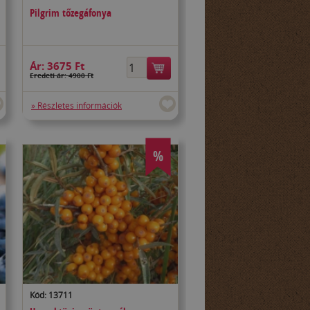
Pilgrim tőzegáfonya
Ár:
3675 Ft
Eredeti ár: 4900 Ft
» Részletes információk
%
Kód: 13711