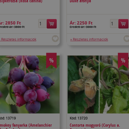
sipkerózsa (Rosa canina)
Duke áfonya
Ár:
2850 Ft
Ár:
2250 Ft
redeti ár: 3800 Ft
Eredeti ár: 3000 Ft
» Részletes információk
» Részletes információk
%
%
ód: 13719
Kód: 13720
mokey fanyarka (Amelanchier
Contorta mogyoró (Corylus a.