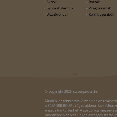
Akciók
Rózsák
Gyümölcstermők
Virághagymák
Dísznövények
Kerti kiegészítők
© copyright 2026. sweetgarden.hu
Minden jog fenntartva. A weboldalon található
a SC MOBILRO SRL cég tulajdona. Ezek felhaszn
engedéllyel történhet. A szerzői jog megsértés
Amennyiben az oldalunkon esetleges szerzői jo