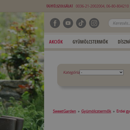
ÜGYFÉLSZOLGÁLAT
0036-21-2002004, 06-80-80421
AKCIÓK
GYÜMÖLCSTERMŐK
DÍSZN
Kategória
SweetGarden
»
Gyümölcstermők
»
Erdei g