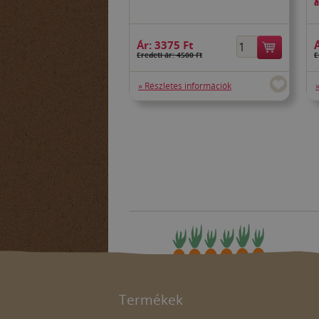
a
Ár:
3375 Ft
Eredeti ár: 4500 Ft
E
» Részletes információk
Termékek