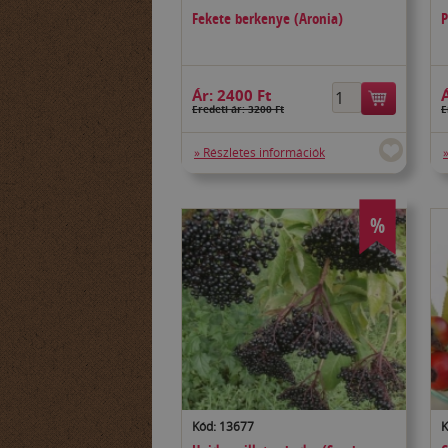
Fekete berkenye (Aronia)
P
Ár:
2400 Ft
Eredeti ár: 3200 Ft
E
» Részletes információk
%
Kód: 13677
K