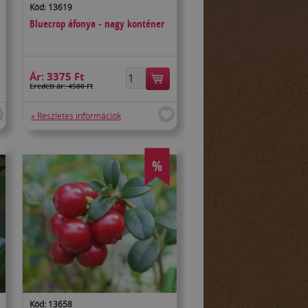
Kód: 13619
Bluecrop áfonya - nagy konténer
Ár:
3375 Ft
Eredeti ár: 4500 Ft
» Részletes információk
%
Kód: 13658