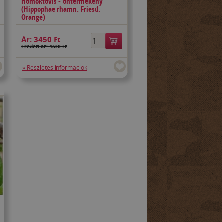
Homoktövis - öntermékeny
(Hippophae rhamn. Friesd.
Orange)
Ár:
3450 Ft
Eredeti ár: 4600 Ft
» Részletes információk