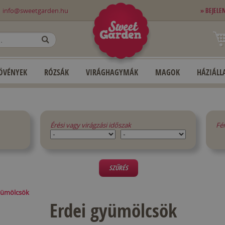
0
info@sweetgarden.hu
» BEJELE
OK
ÖVÉNYEK
RÓZSÁK
VIRÁGHAGYMÁK
MAGOK
HÁZIÁLLA
Érési vagy virágzási időszak
Fé
SZŰRÉS
yümölcsök
Erdei gyümölcsök