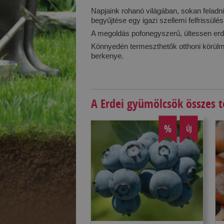
Napjaink rohanó világában, sokan felad
begyűjtése egy igazi szellemi felfrissül
A megoldás pofonegyszerű, ültessen erde
Könnyedén termeszthetők otthoni körülm
berkenye.
A Erdei gyümölcsök összes 
%
ÚJ