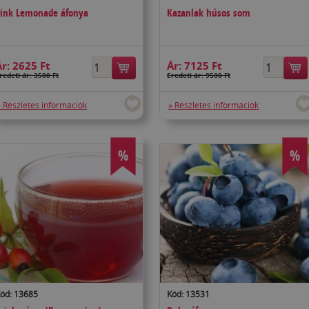
ink Lemonade áfonya
Kazanlak húsos som
Ár:
2625 Ft
Ár:
7125 Ft
redeti ár: 3500 Ft
Eredeti ár: 9500 Ft
» Részletes információk
» Részletes információk
%
%
ód: 13685
Kód: 13531