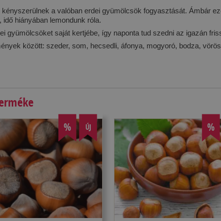
ni kényszerülnek a valóban erdei gyümölcsök fogyasztását. Ámbár e
és, idő hiányában lemondunk róla.
i gyümölcsöket saját kertjébe, így naponta tud szedni az igazán fr
ények között: szeder, som, hecsedli, áfonya, mogyoró, bodza, vörö
terméke
%
%
ÚJ