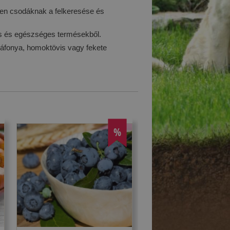
zen csodáknak a felkeresése és
iss és egészséges termésekből.
sáfonya, homoktövis vagy fekete
%