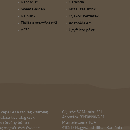
Kapcsolat
Garancia
Sweet Garden
Kiszállítási infók
Klubunk
Gyakori kérdések
Elállás a szerződéstől
Adatvédelem
ÁSZF
Ügyfélszolgálat
Cégnév: SC Mobilro SRL
 képek és a szöveg kizárólag
Adószám: 30498990-2-51
álása kizárólag csak
Muntele Găina 10/A
ét törvény bünteti.
410518 Nagyvárad, Bihar, Románia
g megsértését észlelné,