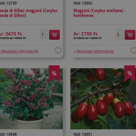
ód: 13735
Kód: 13602
onda di Gifoni mogyoró (Corylus
Mogyoró (Corylus avellana) -
onda di Gifoni)
konténeres
Ár:
3675 Ft
Ár:
2700 Ft
redeti ár: 4900 Ft
Eredeti ár: 3600 Ft
» Részletes információk
» Részletes információk
%
%
ód: 13648
Kód: 13651