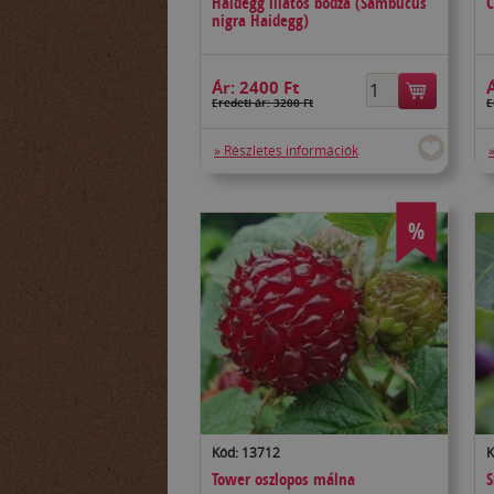
Haidegg illatos bodza (Sambucus
C
nigra Haidegg)
Ár:
2400 Ft
Eredeti ár: 3200 Ft
E
» Részletes információk
%
Kód: 13712
K
Tower oszlopos málna
S