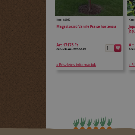
Kód: 44162
Kód:
Magastörzsű Vanille Fraise hortenzia
Jap
jap
Ár:
17175 Ft
Ár
Eredeti ár: 22900 Ft
Ered
» Részletes információk
» R