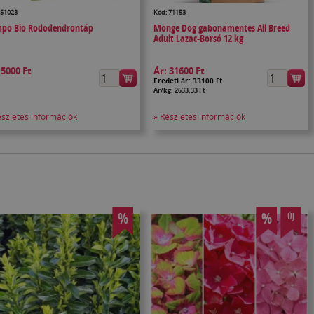
 51023
Kód: 71153
po Bio Rododendrontáp
Monge Dog gabonamentes All Breed
Adult Lazac-Borsó 12 kg
:
5000 Ft
Ár:
31600 Ft
Eredeti ár: 33100 Ft
Ár/kg: 2633.33 Ft
észletes információk
» Részletes információk
%
%
ÚJ