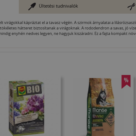
Ültetési tudnivalók
virágokkal kápráztat el a tavasz végén. A szirmok árnyalatai a lilásrózsasz
 tökéletes hátteret biztosítanak a virágoknak. A rododendron a savas, jó víz
l mindig enyhén nedves legyen, ne hagyjuk kiszáradni. Ez a fajta kompakt nö
%