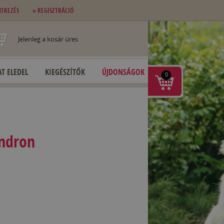
NTKEZÉS
» REGISZTRÁCIÓ
Jelenleg a kosár üres
T ELEDEL
KIEGÉSZÍTŐK
ÚJDONSÁGOK
0
ndron