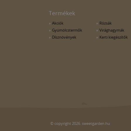
Termékek
Akciók
Rózsák
Gyümölcstermők
Virághagymák
Dísznövények
Kerti kiegészítők
© copyright 2026. sweetgarden.hu