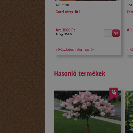
Kód: 51004
Kód:
Garri tőzeg 10 L
Com
Ár:
3900 Ft
Ár
Ár/kg: 390 Ft
» Részletes információk
» R
Hasonló termékek
%