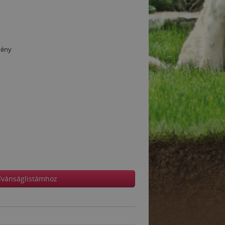
vény
ívánságlistámhoz