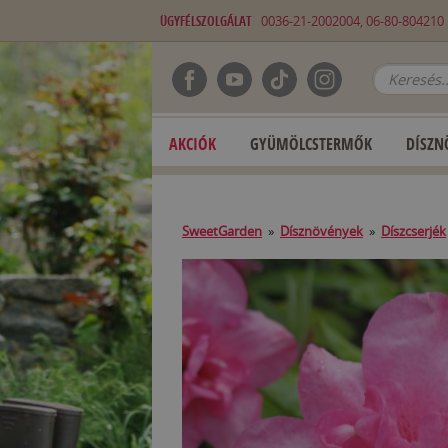
ÜGYFÉLSZOLGÁLAT
0036-21-2002004, 06-80-80421
AKCIÓK
GYÜMÖLCSTERMŐK
DÍSZN
SweetGarden
»
Dísznövények
»
Díszcserjék