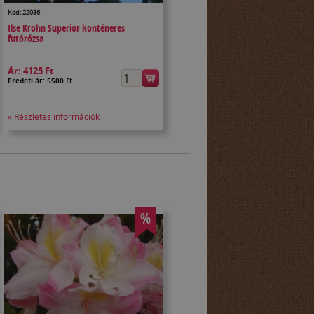
Kód: 22036
Ilse Krohn Superior konténeres
futórózsa
Ár:
4125 Ft
Eredeti ár: 5500 Ft
» Részletes információk
%