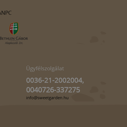
ANPC
Ügyfélszolgálat
0036-21-2002004,
0040726-337275
info@sweetgarden.hu