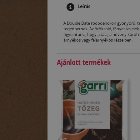
Leírás
A Double Date rododendron gyönyörű, telt 
terjedhetnek. Az örökzöld, fényes levelek
figyelni arra, hogy a talaj a növény körü
árnyékos vagy félárnyékos részeiben.
Ajánlott termékek