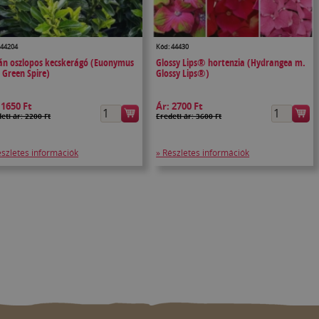
 44204
Kód: 44430
án oszlopos kecskerágó (Euonymus
Glossy Lips® hortenzia (Hydrangea m.
. Green Spire)
Glossy Lips®)
:
1650 Ft
Ár:
2700 Ft
eti ár: 2200 Ft
Eredeti ár: 3600 Ft
észletes információk
» Részletes információk