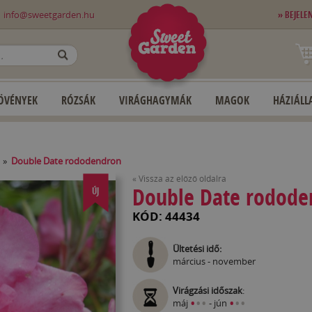
0
info@sweetgarden.hu
» BEJELE
OK
ÖVÉNYEK
RÓZSÁK
VIRÁGHAGYMÁK
MAGOK
HÁZIÁLLA
»
Double Date rododendron
« Vissza az előző oldalra
Double Date rodode
ÚJ
KÓD: 44434
Ültetési idő:
március - november
Virágzási időszak
:
•
•
•
•
•
•
máj
- jún