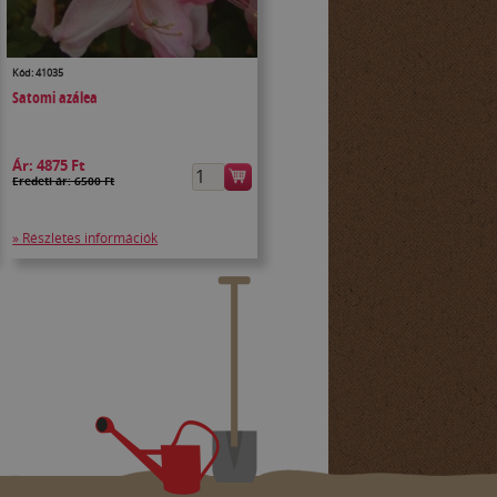
Kód: 41035
Satomi azálea
Ár:
4875 Ft
Eredeti ár: 6500 Ft
» Részletes információk