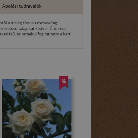
Ápolási tudnivalók
íntől a meleg tónusú rózsaszínig
elvezetésű talajokat kedveli. Érdemes
vekedésű, és remekül fog mutatni a kert
%