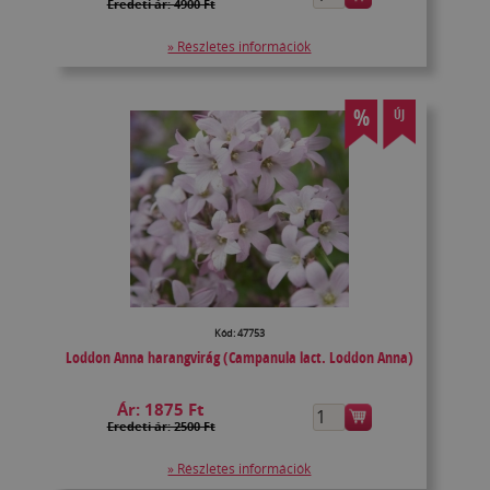
Eredeti ár: 4900 Ft
» Részletes információk
%
ÚJ
Kód: 47753
Loddon Anna harangvirág (Campanula lact. Loddon Anna)
Ár:
1875 Ft
Eredeti ár: 2500 Ft
» Részletes információk