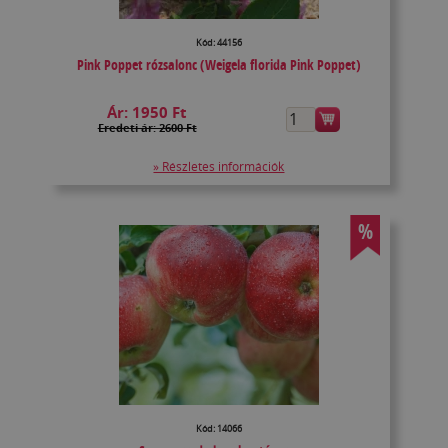
Kód: 44156
Pink Poppet rózsalonc (Weigela florida Pink Poppet)
Ár:
1950 Ft
Eredeti ár: 2600 Ft
» Részletes információk
%
Kód: 14066