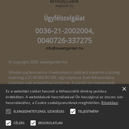
Ügyfélszolgálat
0036-21-2002004,
0040726-337275
info@sweetgarden.hu
© copyright 2026. sweetgarden.hu
Minden jog fenntartva. A weboldalon található képek és a szöveg
kizárólag a SC MOBILRO SRL cég tulajdona. Ezek felhasználása
kizárólag csak engedéllyel történhet. A szerzői jog megsértését
×
törvény bünteti. Amennyiben az oldalunkon esetleges szerzői jog
Ez a weboldal sütiket használ a felhasználói élmény javítása
megsértését észlelné, kérjük, jelezze ezt felénk a következő e-mail
érdekében. A weboldalunk használatával Ön hozzájárul az összes süti
címen:
info@sweetgarden.hu
használatához, a Cookie szabályzatunknak megfelelően.
Bővebben
ELENGEDHETETLENÜL SZÜKSÉGES
TELJESÍTMÉNY
CÉLZÁS
BESOROLATLAN