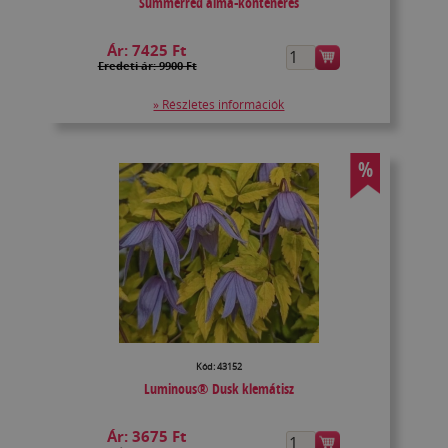
Summerred alma-konténeres
Ár:
7425 Ft
Eredeti ár: 9900 Ft
» Részletes információk
%
Kód: 43152
Luminous® Dusk klemátisz
Ár:
3675 Ft