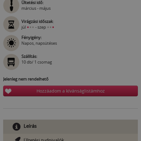
Ültetési idő:
március - május
Virágzási időszak
:
•
•
•
•
•
•
júl
- szep
Fényigény:
Napos, napsütéses
Szállítás:
10 db/ 1 csomag
Jelenleg nem rendelhető
Hozzáadom a kívánságlistámhoz
Leírás
Ültetési tudnivalók