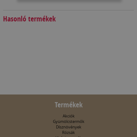
Hasonló termékek
Termékek
Akciók
Gyümölcstermők
Dísznövények
Rózsák