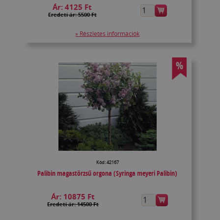
Ár:
4125 Ft
Eredeti ár: 5500 Ft
» Részletes információk
%
Kód: 42167
Palibin magastörzsű orgona (Syringa meyeri Palibin)
Ár:
10875 Ft
Eredeti ár: 14500 Ft