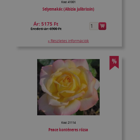
Kód: 41001
Selyemakác (Albizia julibrissin)
Ár:
5175 Ft
Eredeti ár: 6900 Ft
» Részletes információk
%
Kód: 21114
Peace konténeres rózsa