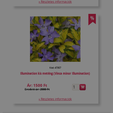
» Részletes információk
%
Kód: 47357
Illumination kis meténg (Vinca minor Illumination)
Ár:
1500 Ft
Eredeti ár: 2000 Ft
» Részletes információk