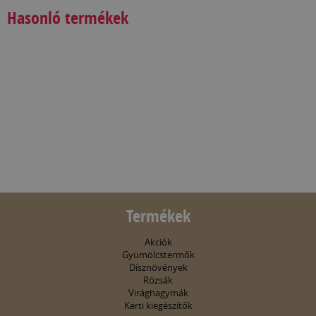
Hasonló termékek
Termékek
Akciók
Gyümölcstermők
Dísznövények
Rózsák
Virághagymák
Kerti kiegészítők