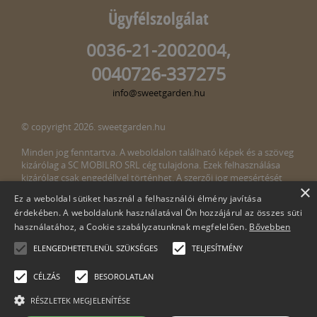
Ügyfélszolgálat
0036-21-2002004,
0040726-337275
info@sweetgarden.hu
© copyright 2026. sweetgarden.hu
Minden jog fenntartva. A weboldalon található képek és a szöveg
kizárólag a SC MOBILRO SRL cég tulajdona. Ezek felhasználása
kizárólag csak engedéllyel történhet. A szerzői jog megsértését
×
törvény bünteti. Amennyiben az oldalunkon esetleges szerzői jog
Ez a weboldal sütiket használ a felhasználói élmény javítása
megsértését észlelné, kérjük, jelezze ezt felénk a következő e-mail
érdekében. A weboldalunk használatával Ön hozzájárul az összes süti
címen:
info@sweetgarden.hu
használatához, a Cookie szabályzatunknak megfelelően.
Bővebben
ELENGEDHETETLENÜL SZÜKSÉGES
TELJESÍTMÉNY
CÉLZÁS
BESOROLATLAN
RÉSZLETEK MEGJELENÍTÉSE