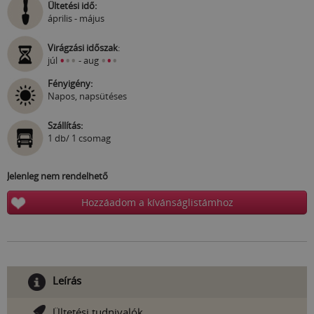
Ültetési idő:
április - május
Virágzási időszak
:
•
•
•
•
•
•
júl
- aug
Fényigény:
Napos, napsütéses
Szállítás:
1 db/ 1 csomag
Jelenleg nem rendelhető
Hozzáadom a kívánságlistámhoz
Leírás
Ültetési tudnivalók