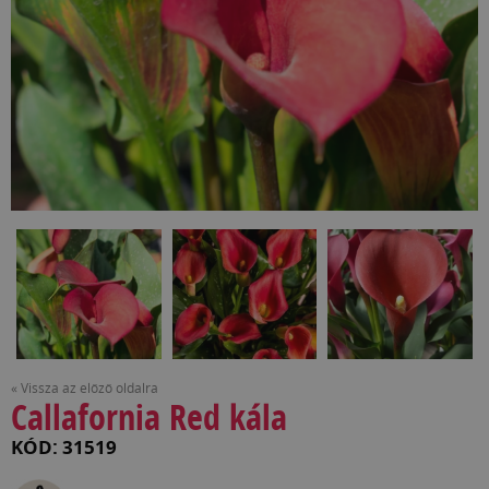
« Vissza az előző oldalra
Callafornia Red kála
KÓD: 31519