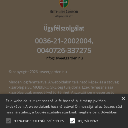
Ügyfélszolgálat
0036-21-2002004,
0040726-337275
info@sweetgarden.hu
© copyright 2026. sweetgarden.hu
Minden jog fenntartva. A weboldalon található képek és a szöveg
kizárólag a SC MOBILRO SRL cég tulajdona. Ezek felhasználása
kizárólag csak engedéllyel történhet. A szerzői jog megsértését
×
törvény bünteti. Amennyiben az oldalunkon esetleges szerzői jog
Ez a weboldal sütiket használ a felhasználói élmény javítása
megsértését észlelné, kérjük, jelezze ezt felénk a következő e-mail
érdekében. A weboldalunk használatával Ön hozzájárul az összes süti
címen:
info@sweetgarden.hu
használatához, a Cookie szabályzatunknak megfelelően.
Bővebben
ELENGEDHETETLENÜL SZÜKSÉGES
TELJESÍTMÉNY