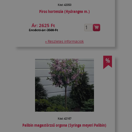
Kód: 42050
Piros hortenzia (Hydrangea m.)
Ár:
2625 Ft
Eredeti ár: 3500 Ft
» Részletes információk
%
Kód: 42167
Palibin magastörzsű orgona (Syringa meyeri Palibin)