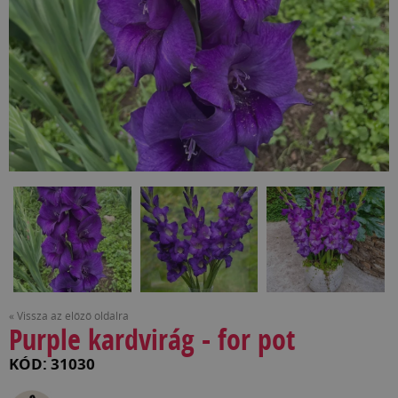
« Vissza az előző oldalra
Purple kardvirág - for pot
KÓD: 31030