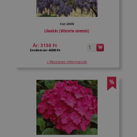
Kód: 43009
Lilaakác (Wisteria sinensis)
Ár:
3150 Ft
Eredeti ár: 4200 Ft
» Részletes információk
%