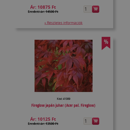
Ár:
10875 Ft
Eredeti ár: 14500 Ft
» Részletes információk
%
Kód: 41089
Fireglow japán juhar (Acer pal. Fireglow)
Ár:
10125 Ft
Eredeti ár: 13500 Ft