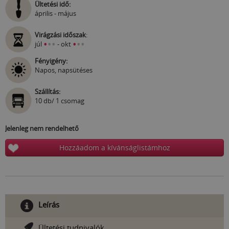
Ültetési idő:
április - május
Virágzási időszak
:
•
•
•
•
•
•
júl
- okt
Fényigény:
Napos, napsütéses
Szállítás:
10 db/ 1 csomag
Jelenleg nem rendelhető
Hozzáadom a kívánságlistámhoz
Leírás
Ültetési tudnivalók