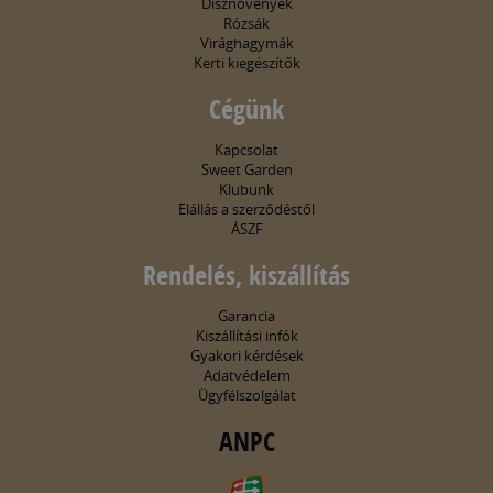
Dísznövények
Rózsák
Virághagymák
Kerti kiegészítők
Cégünk
Kapcsolat
Sweet Garden
Klubunk
Elállás a szerződéstől
ÁSZF
Rendelés, kiszállítás
Garancia
Kiszállítási infók
Gyakori kérdések
Adatvédelem
Ügyfélszolgálat
ANPC