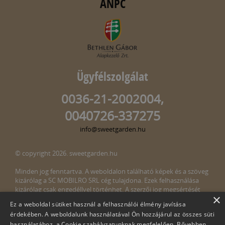
ANPC
Ügyfélszolgálat
0036-21-2002004,
0040726-337275
info@sweetgarden.hu
© copyright 2026. sweetgarden.hu
Minden jog fenntartva. A weboldalon található képek és a szöveg
kizárólag a SC MOBILRO SRL cég tulajdona. Ezek felhasználása
kizárólag csak engedéllyel történhet. A szerzői jog megsértését
×
törvény bünteti. Amennyiben az oldalunkon esetleges szerzői jog
Ez a weboldal sütiket használ a felhasználói élmény javítása
megsértését észlelné, kérjük, jelezze ezt felénk a következő e-mail
érdekében. A weboldalunk használatával Ön hozzájárul az összes süti
címen:
info@sweetgarden.hu
használatához, a Cookie szabályzatunknak megfelelően.
Bővebben