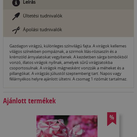
Leírás
Ültetési tudnivalók
Ápolási tudnivalók
Gazdagon virágzú, különleges színvilágú fajta. A virágok kellemes
világos színekben pompáznak, a szirmok lilás-rózsaszín és a
krémzöld árnyalatokat vegyítenek. A kezdetben sárga bimbókból
vonzó, illatos virágok nyílnak, amelyek sűrű virágzatokba
csoportosulnak. A virágok mágnesként vonzzák a méheket és a
pillangókat. A virágzás júliustól szeptemberig tart. Napos vagy
félárnyékos helyre ajánlott ültetni. A csomag 1 rizómát tartalmaz.
Ajánlott termékek
%