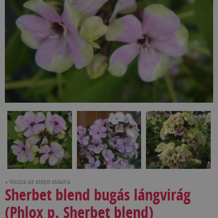
« Vissza az előző oldalra
Sherbet blend bugás lángvirág
(Phlox p. Sherbet blend)