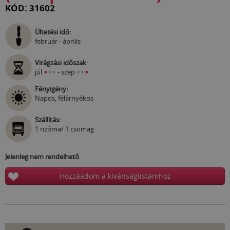
KÓD: 31602
Ültetési idő:
február - április
Virágzási időszak
:
•
•
•
•
•
•
júl
- szep
Fényigény:
Napos, félárnyékos
Szállítás:
1 rizóma/ 1 csomag
Jelenleg nem rendelhető
Hozzáadom a kívánságlistámhoz