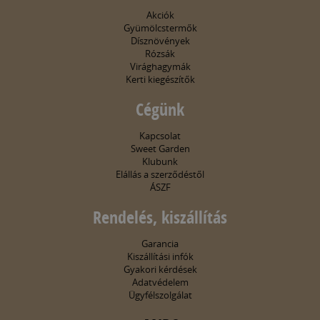
Akciók
Gyümölcstermők
Dísznövények
Rózsák
Virághagymák
Kerti kiegészítők
Cégünk
Kapcsolat
Sweet Garden
Klubunk
Elállás a szerződéstől
ÁSZF
Rendelés, kiszállítás
Garancia
Kiszállítási infók
Gyakori kérdések
Adatvédelem
Ügyfélszolgálat