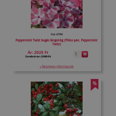
Kód: 47056
Peppermint Twist bugás lángvirág (Phlox pan. Peppermint
Twist)
Ár:
2025 Ft
Eredeti ár: 2700 Ft
» Részletes információk
%