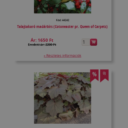
Kód: 44242
Talajtakaró madárbirs (Cotoneaster pr. Queen of Carpets)
Ár:
1650 Ft
Eredeti ár: 2200 Ft
» Részletes információk
%
ÚJ