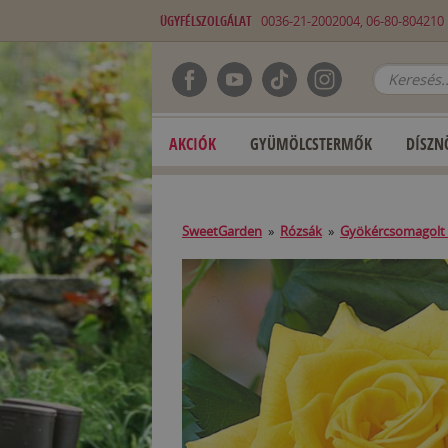
ÜGYFÉLSZOLGÁLAT
0036-21-2002004, 06-80-80421
AKCIÓK
GYÜMÖLCSTERMŐK
DÍSZN
SweetGarden
»
Rózsák
»
Gyökércsomagolt 