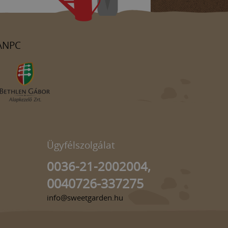
ANPC
Ügyfélszolgálat
0036-21-2002004,
0040726-337275
info@sweetgarden.hu