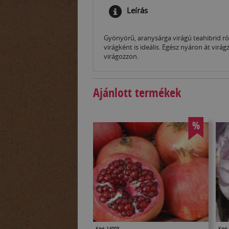
Leírás
Gyönyörű, aranysárga virágú teahibrid ró
virágként is ideális. Egész nyáron át virá
virágozzon.
Ajánlott termékek
%
Kód: 14003
Kód: