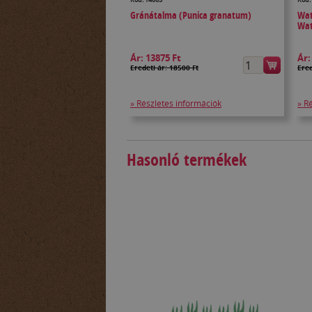
Gránátalma (Punica granatum)
Wat
Wat
Ár:
13875 Ft
Ár
Eredeti ár: 18500 Ft
Ered
» Részletes információk
» R
Hasonló termékek