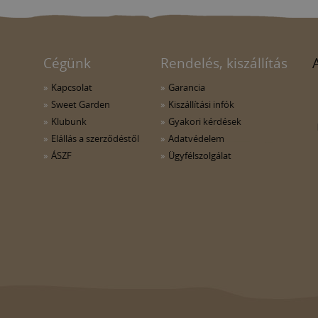
Cégünk
Rendelés, kiszállítás
Kapcsolat
Garancia
Sweet Garden
Kiszállítási infók
Klubunk
Gyakori kérdések
Elállás a szerződéstől
Adatvédelem
ÁSZF
Ügyfélszolgálat