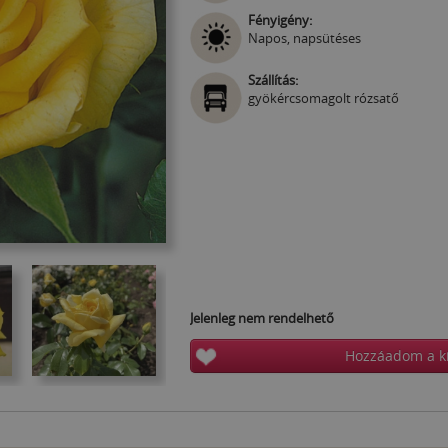
Fényigény:
Napos, napsütéses
Szállítás:
gyökércsomagolt rózsatő
Jelenleg nem rendelhető
Hozzáadom a k