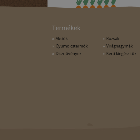
Termékek
Akciók
Rózsák
Gyümölcstermők
Virághagymák
Dísznövények
Kerti kiegészítők