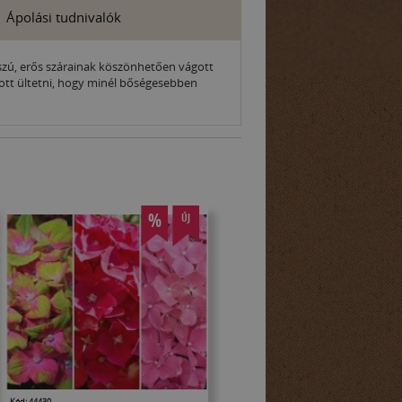
Ápolási tudnivalók
sszú, erős szárainak köszönhetően vágott
ánlott ültetni, hogy minél bőségesebben
%
ÚJ
Kód: 44430