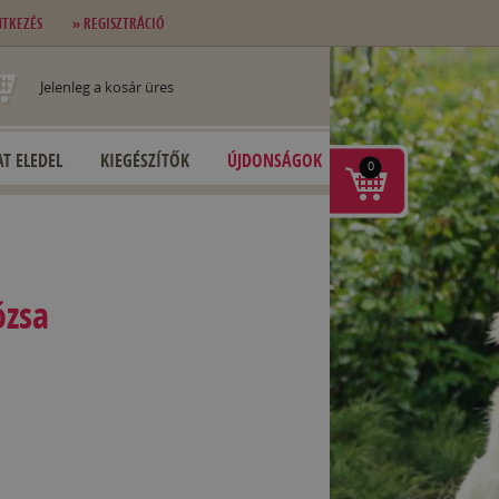
NTKEZÉS
» REGISZTRÁCIÓ
Jelenleg a kosár üres
T ELEDEL
KIEGÉSZÍTŐK
ÚJDONSÁGOK
0
ózsa