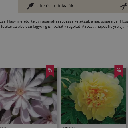
Ültetési tudnivalók
zsa. Nagy méretű, telt virágainak ragyogása vetekszik a nap sugaraival. Ho
gzik, akár az első őszi fagyokig is hozhat virágokat. A rózsát napos helyre aj
%
%
 42089
Kód: 47295