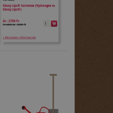
Glossy Lips® hortenzia (Hydrangea m.
Glossy Lips®)
Ár:
2700 Ft
Eredeti ár: 3600 Ft
» Részletes információk