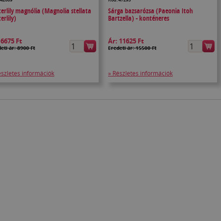
erlily magnólia (Magnolia stellata
Sárga bazsarózsa (Paeonia Itoh
erlily)
Bartzella) - konténeres
:
6675 Ft
Ár:
11625 Ft
eti ár: 8900 Ft
Eredeti ár: 15500 Ft
észletes információk
» Részletes információk