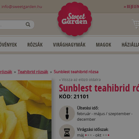
0
info@sweetgarden.hu
» BEJELE
OK
ÖVÉNYEK
RÓZSÁK
VIRÁGHAGYMÁK
MAGOK
HÁZIÁLLA
rózsák
»
Teahibrid rózsák
»
Sunblest teahibrid rózsa
« Vissza az előző oldalra
Sunblest teahibrid r
KÓD: 21101
Ültetési idő:
február - május / szeptember -
december
Virágzási időszak
:
•
•
•
•
•
•
máj
- okt