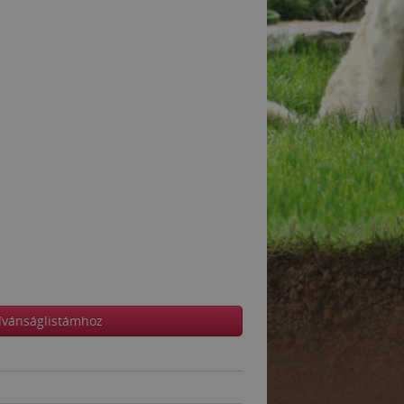
ívánságlistámhoz