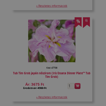
» Részletes információk
%
ÚJ
Kód: 47708
Tub Tim Grob japán nőszirom (Iris Ensata Dinner Plate™ Tub
Tim Grob)
Ár:
3675 Ft
Eredeti ár: 4900 Ft
» Részletes információk