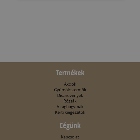
Termékek
Akciók
Gyümölcstermők
Dísznövények
Rózsák
Virághagymák
Kerti kiegészítők
Cégünk
Kapcsolat