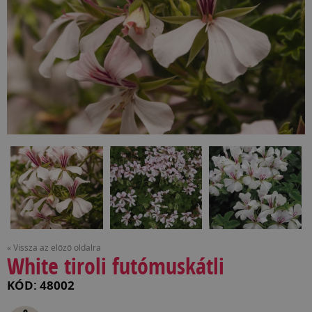
« Vissza az előző oldalra
White tiroli futómuskátli
KÓD: 48002