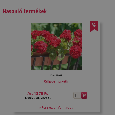
Hasonló termékek
%
Kód: 48025
Calliope muskátli
Ár:
1875 Ft
Eredeti ár: 2500 Ft
» Részletes információk