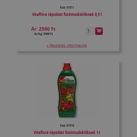
Kód: 51011
Vitaflóra tápoldat futómuskátliknak 0,5 l
Ár:
2500 Ft
Ár/kg: 5000 Ft
» Részletes információk
Kód: 51016
Vitaflora tápoldat futómuskátliknak 1 l