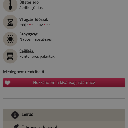
Ültetési idő:
április - június
Virágzási időszak
:
•
•
•
•
•
•
máj
- nov
Fényigény:
Napos, napsütéses
Szállítás:
konténeres palánták
Jelenleg nem rendelhető
Hozzáadom a kívánságlistámhoz
Leírás
Ültetési tudnivalók