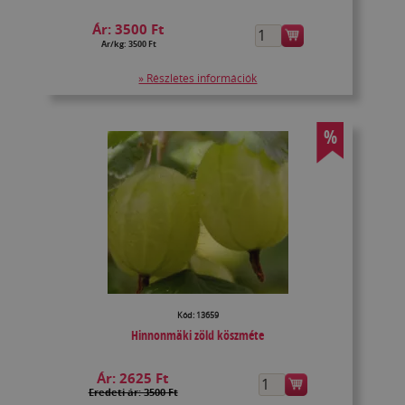
Ár:
3500 Ft
Ár/kg: 3500 Ft
» Részletes információk
%
Kód: 13659
Hinnonmäki zöld köszméte
Ár:
2625 Ft
Eredeti ár: 3500 Ft