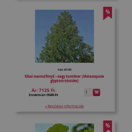
%
Kód: 45160
Kínai mamutfenyő - nagy konténer (Metasequoia
glyptostroboides)
Ár:
7125 Ft
Eredeti ár: 9500 Ft
» Részletes információk
%