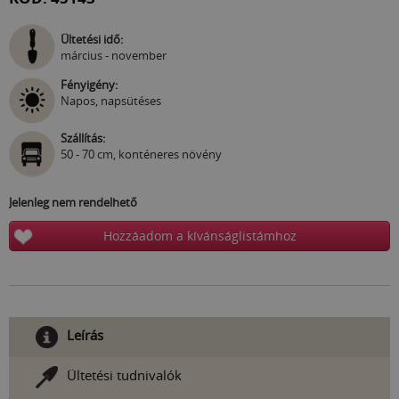
Ültetési idő:
március - november
Fényigény:
Napos, napsütéses
Szállítás:
50 - 70 cm, konténeres növény
Jelenleg nem rendelhető
Hozzáadom a kívánságlistámhoz
Leírás
Ültetési tudnivalók