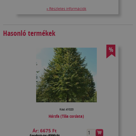
» Részletes információk
Hasonló termékek
%
Kód: 41020
Hársfa (Tilia cordata)
Ár:
6675 Ft
Eredeti ár: 8900 Ft