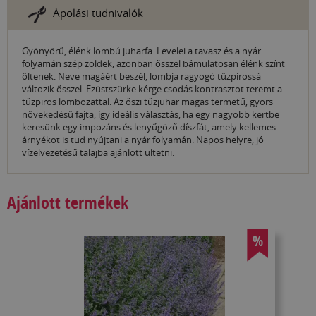
Ápolási tudnivalók
Gyönyörű, élénk lombú juharfa. Levelei a tavasz és a nyár
folyamán szép zöldek, azonban ősszel bámulatosan élénk színt
öltenek. Neve magáért beszél, lombja ragyogó tűzpirossá
változik ősszel. Ezüstszürke kérge csodás kontrasztot teremt a
tűzpiros lombozattal. Az őszi tűzjuhar magas termetű, gyors
növekedésű fajta, így ideális választás, ha egy nagyobb kertbe
keresünk egy impozáns és lenyűgöző díszfát, amely kellemes
árnyékot is tud nyújtani a nyár folyamán. Napos helyre, jó
vízelvezetésű talajba ajánlott ültetni.
Ajánlott termékek
%