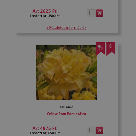
Ár:
2625 Ft
Eredeti ár: 3500 Ft
» Részletes információk
%
ÚJ
Kód: 44451
Yellow Pom Pom azálea
Ár:
4875 Ft
Eredeti ár: 6500 Ft