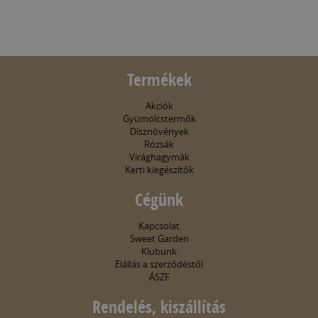
Termékek
Akciók
Gyümölcstermők
Dísznövények
Rózsák
Virághagymák
Kerti kiegészítők
Cégünk
Kapcsolat
Sweet Garden
Klubunk
Elállás a szerződéstől
ÁSZF
Rendelés, kiszállítás