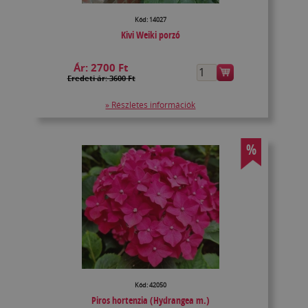
Kód: 14027
Kivi Weiki porzó
Ár:
2700 Ft
Eredeti ár: 3600 Ft
» Részletes információk
%
Kód: 42050
Piros hortenzia (Hydrangea m.)