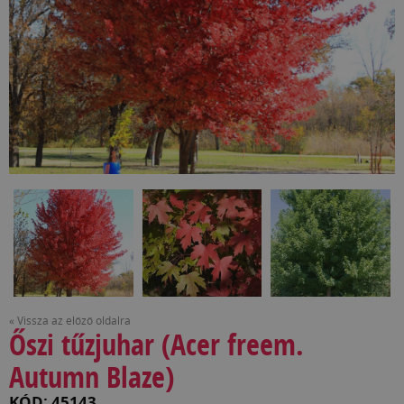
« Vissza az előző oldalra
Őszi tűzjuhar (Acer freem.
Autumn Blaze)
KÓD: 45143