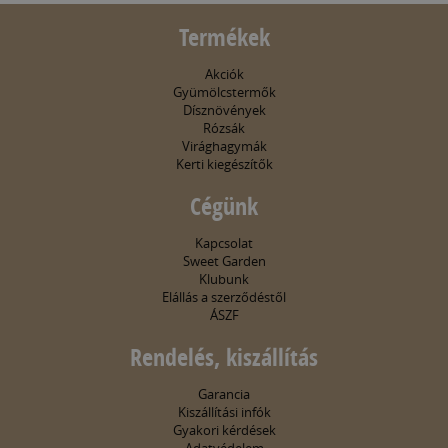
Termékek
Akciók
Gyümölcstermők
Dísznövények
Rózsák
Virághagymák
Kerti kiegészítők
Cégünk
Kapcsolat
Sweet Garden
Klubunk
Elállás a szerződéstől
ÁSZF
Rendelés, kiszállítás
Garancia
Kiszállítási infók
Gyakori kérdések
Adatvédelem