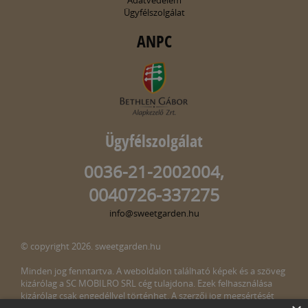
Ügyfélszolgálat
ANPC
Ügyfélszolgálat
0036-21-2002004,
0040726-337275
info@sweetgarden.hu
© copyright 2026. sweetgarden.hu
Minden jog fenntartva. A weboldalon található képek és a szöveg
kizárólag a SC MOBILRO SRL cég tulajdona. Ezek felhasználása
kizárólag csak engedéllyel történhet. A szerzői jog megsértését
törvény bünteti. Amennyiben az oldalunkon esetleges szerzői jog