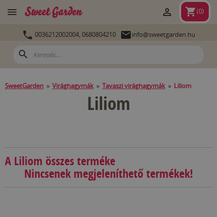
shopping_cart


(
0
)


0036212002004,
0680804210
info@sweetgarden.hu
search
SweetGarden
»
Virághagymák
»
Tavaszi virághagymák
»
Liliom
Liliom
A Liliom összes terméke
Nincsenek megjeleníthető termékek!