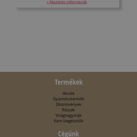
» Részletes információk
Termékek
Akciók
Gyümölcstermők
Dísznövények
Rózsák
Virághagymák
Kerti kiegészítők
Cégünk