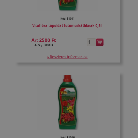
Kód: 51011
Vitaflóra tápoldat futómuskátliknak 0,5 l
Ár:
2500 Ft
Ár/kg: 5000 Ft
» Részletes információk
Kód: 51016