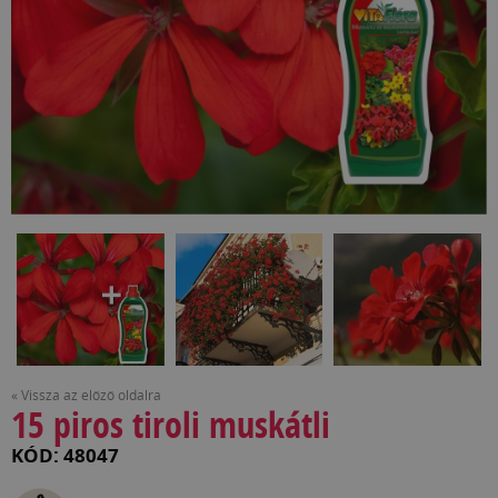
« Vissza az előző oldalra
15 piros tiroli muskátli
KÓD: 48047