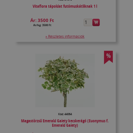
Vitaflora tápoldat futómuskátliknak 1 l
Ár:
3500 Ft
Ár/kg: 3500 Ft
» Részletes információk
%
Kód: 44064
Magastörzsű Emerald Gaiety kecskerágó (Euonymus f.
Emerald Gaiety)