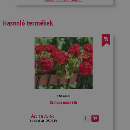
Hasonló termékek
%
Kód: 48025
Calliope muskátli
Ár:
1875 Ft
Eredeti ár: 2500 Ft