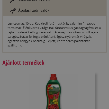
Ápolási tudnivalók
Egy csomag 15 db. Red tiroli futómuskátlit, valamint 1 l tápot
tartalmaz. Élénkvörös virágainak fantasztikus gazdagságával ez a
fajta mindenkit el fog varázsolni. A virágözön intenzív csillogása
az egész házat fel fogja élénkíteni. Egész nyáron át virágzik,
egészen a fagyok beálltáig. Fejlett, konténeres palántákat
szállítunk.
Ajánlott termékek