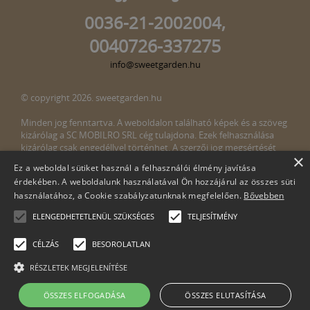
0036-21-2002004,
0040726-337275
info@sweetgarden.hu
© copyright 2026. sweetgarden.hu
Minden jog fenntartva. A weboldalon található képek és a szöveg
kizárólag a SC MOBILRO SRL cég tulajdona. Ezek felhasználása
kizárólag csak engedéllyel történhet. A szerzői jog megsértését
×
törvény bünteti. Amennyiben az oldalunkon esetleges szerzői jog
Ez a weboldal sütiket használ a felhasználói élmény javítása
megsértését észlelné, kérjük, jelezze ezt felénk a következő e-mail
érdekében. A weboldalunk használatával Ön hozzájárul az összes süti
címen:
info@sweetgarden.hu
használatához, a Cookie szabályzatunknak megfelelően.
Bővebben
ELENGEDHETETLENÜL SZÜKSÉGES
TELJESÍTMÉNY
CÉLZÁS
BESOROLATLAN
RÉSZLETEK MEGJELENÍTÉSE
Cégnév: SC Mobilro SRL
ÖSSZES ELFOGADÁSA
ÖSSZES ELUTASÍTÁSA
Adószám: 30498990-2-51