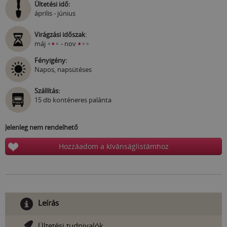
Ültetési idő:
április - június
Virágzási időszak
:
•
•
•
•
•
•
máj
- nov
Fényigény:
Napos, napsütéses
Szállítás:
15 db konténeres palánta
Jelenleg nem rendelhető
Hozzáadom a kívánságlistámhoz
Leírás
Ültetési tudnivalók