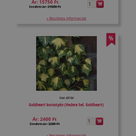
Ár:
15750 Ft
Eredeti ár: 21000 Ft
» Részletes információk
%
Kód: 43134
Goldheart borostyán (Hedera hel. Goldheart)
Ár:
2400 Ft
Eredeti ár: 3200 Ft
» Részletes információk