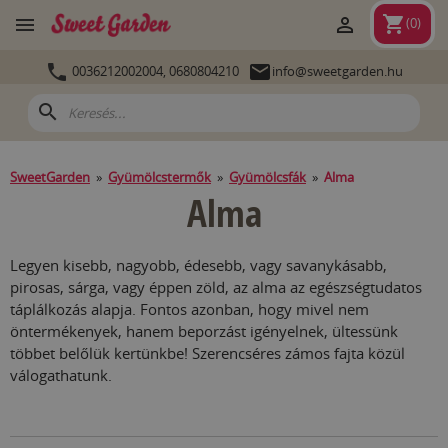
shopping_cart


(
0
)


0036212002004,
0680804210
info@sweetgarden.hu
search
SweetGarden
»
Gyümölcstermők
»
Gyümölcsfák
»
Alma
Alma
Legyen kisebb, nagyobb, édesebb, vagy savanykásabb,
pirosas, sárga, vagy éppen zöld, az alma az egészségtudatos
táplálkozás alapja. Fontos azonban, hogy mivel nem
öntermékenyek, hanem beporzást igényelnek, ültessünk
többet belőlük kertünkbe!
Szerencséres zámos fajta közül
válogathatunk.