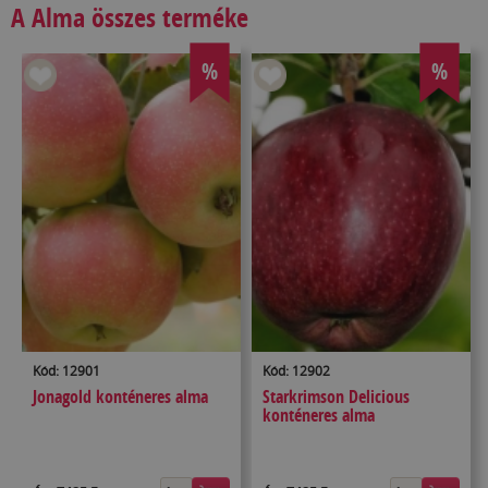
A Alma összes terméke
%
%
Kód: 12901
Kód: 12902
Jonagold konténeres alma
Starkrimson Delicious
konténeres alma