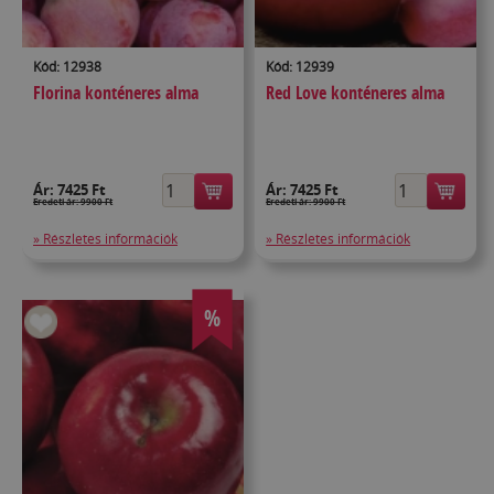
Kód: 12938
Kód: 12939
Florina konténeres alma
Red Love konténeres alma
Ár:
7425 Ft
Ár:
7425 Ft
Eredeti ár: 9900 Ft
Eredeti ár: 9900 Ft
» Részletes információk
» Részletes információk
%