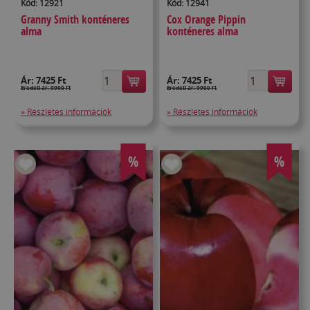
Kód: 12921
Kód: 12941
Granny Smith konténeres
Cox Orange Pippin
alma
konténeres alma
Ár:
7425 Ft
Ár:
7425 Ft
Eredeti ár: 9900 Ft
Eredeti ár: 9900 Ft
» Részletes információk
» Részletes információk
%
%