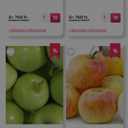
Ár:
7425 Ft
Ár:
7425 Ft
Eredeti ár: 9900 Ft
Eredeti ár: 9900 Ft
» Részletes információk
» Részletes információk
%
%