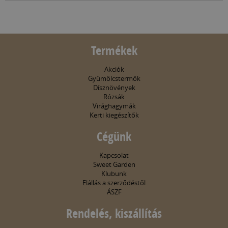
Termékek
Akciók
Gyümölcstermők
Dísznövények
Rózsák
Virághagymák
Kerti kiegészítők
Cégünk
Kapcsolat
Sweet Garden
Klubunk
Elállás a szerződéstől
ÁSZF
Rendelés, kiszállítás