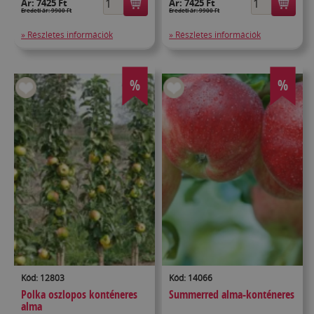
Ár:
7425 Ft
Ár:
7425 Ft
Eredeti ár: 9900 Ft
Eredeti ár: 9900 Ft
» Részletes információk
» Részletes információk
%
%
Kód: 12803
Kód: 14066
Polka oszlopos konténeres
Summerred alma-konténeres
alma