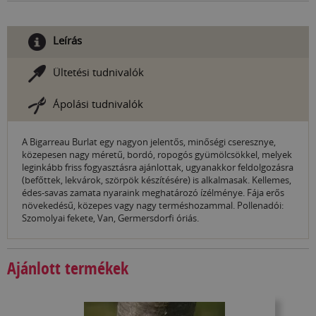
Leírás
Ültetési tudnivalók
Ápolási tudnivalók
A Bigarreau Burlat egy nagyon jelentős, minőségi cseresznye,
közepesen nagy méretű, bordó, ropogós gyümölcsökkel, melyek
leginkább friss fogyasztásra ajánlottak, ugyanakkor feldolgozásra
(befőttek, lekvárok, szörpök készítésére) is alkalmasak. Kellemes,
édes-savas zamata nyaraink meghatározó ízélménye. Fája erős
növekedésű, közepes vagy nagy terméshozammal. Pollenadói:
Szomolyai fekete, Van, Germersdorfi óriás.
Ajánlott termékek