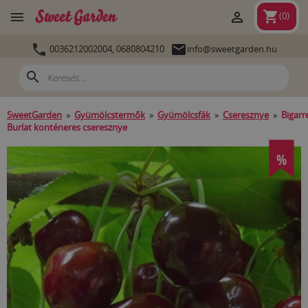
shopping_cart


(
0
)


0036212002004,
0680804210
info@sweetgarden.hu
search
SweetGarden
»
Gyümölcstermők
»
Gyümölcsfák
»
Cseresznye
»
Bigarr
Burlat konténeres cseresznye
%