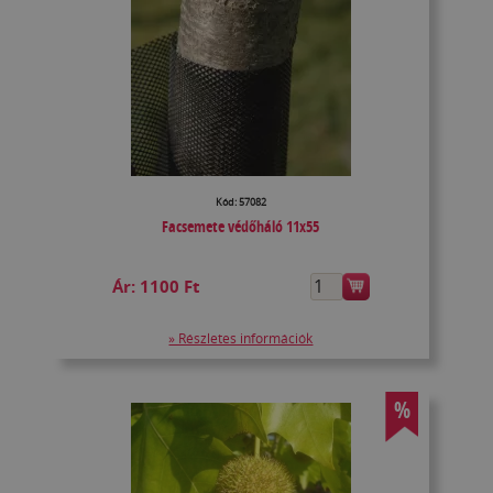
Kód: 57082
Facsemete védőháló 11x55
Ár:
1100 Ft
» Részletes információk
%