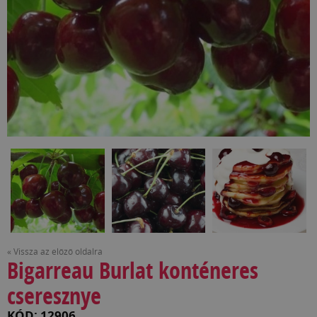
« Vissza az előző oldalra
Bigarreau Burlat konténeres
cseresznye
KÓD: 12906