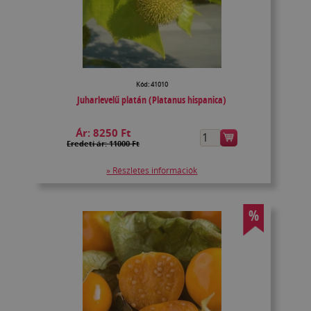
Kód: 41010
Juharlevelű platán (Platanus hispanica)
Ár:
8250 Ft
Eredeti ár: 11000 Ft
» Részletes információk
%