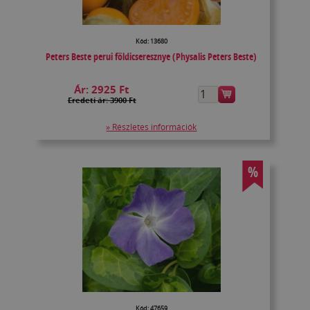
Kód: 13680
Peters Beste perui földicseresznye (Physalis Peters Beste)
Ár:
2925 Ft
Eredeti ár: 3900 Ft
» Részletes információk
%
Kód: 47659