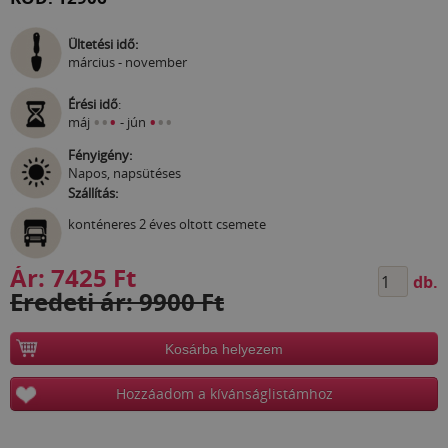
Ültetési idő:
március - november
Érési idő
:
•
•
•
•
•
•
máj
- jún
Fényigény:
Napos, napsütéses
Szállítás:
konténeres 2 éves oltott csemete
Ár:
7425 Ft
db.
Eredeti ár: 9900 Ft
Kosárba helyezem
Hozzáadom a kívánságlistámhoz