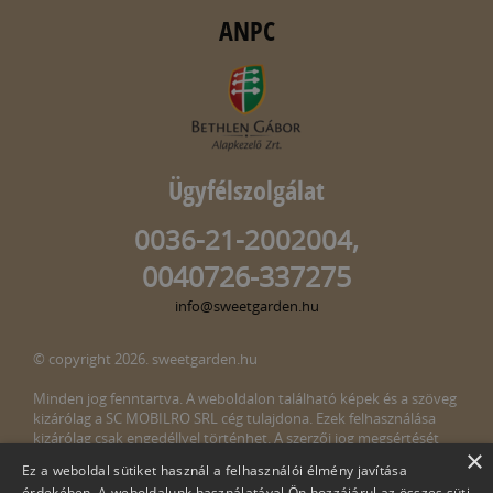
ANPC
Ügyfélszolgálat
0036-21-2002004,
0040726-337275
info@sweetgarden.hu
© copyright 2026. sweetgarden.hu
Minden jog fenntartva. A weboldalon található képek és a szöveg
kizárólag a SC MOBILRO SRL cég tulajdona. Ezek felhasználása
kizárólag csak engedéllyel történhet. A szerzői jog megsértését
×
törvény bünteti. Amennyiben az oldalunkon esetleges szerzői jog
Ez a weboldal sütiket használ a felhasználói élmény javítása
megsértését észlelné, kérjük, jelezze ezt felénk a következő e-mail
érdekében. A weboldalunk használatával Ön hozzájárul az összes süti