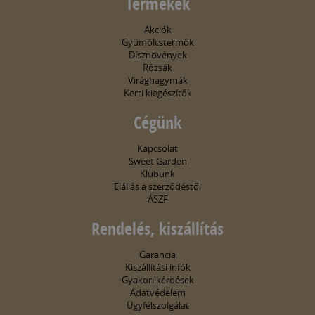
Termékek
Akciók
Gyümölcstermők
Dísznövények
Rózsák
Virághagymák
Kerti kiegészítők
Cégünk
Kapcsolat
Sweet Garden
Klubunk
Elállás a szerződéstől
ÁSZF
Rendelés, kiszállítás
Garancia
Kiszállítási infók
Gyakori kérdések
Adatvédelem
Ügyfélszolgálat