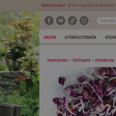
ÜGYFÉLSZOLGÁLAT
0036-21-2002004, 06-80-80421
AKCIÓK
GYÜMÖLCSTERMŐK
DÍSZN
SweetGarden
»
Vetőmagok
»
Zöldségmag