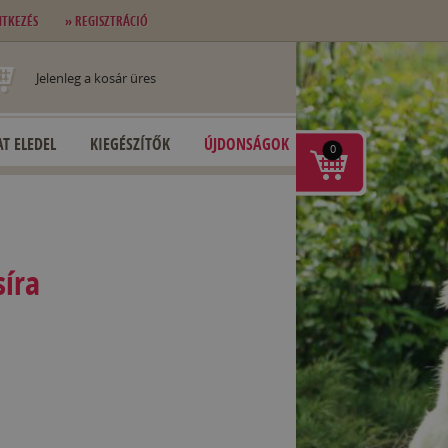
NTKEZÉS
» REGISZTRÁCIÓ
Jelenleg a kosár üres
T ELEDEL
KIEGÉSZÍTŐK
ÚJDONSÁGOK
0
síra