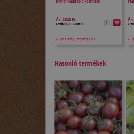
Hinnonmäki zöld köszméte
Pan
Ár:
2625 Ft
Ár
Eredeti ár: 3500 Ft
Ered
» Részletes információk
» R
Hasonló termékek