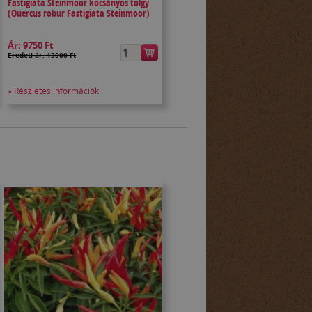
Fastigiata Steinmoor kocsányos tölgy
(Quercus robur Fastigiata Steinmoor)
Ár:
9750 Ft
Eredeti ár: 13000 Ft
» Részletes információk