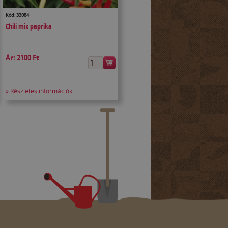
Kód: 33084
Chili mix paprika
Ár:
2100 Ft
» Részletes információk