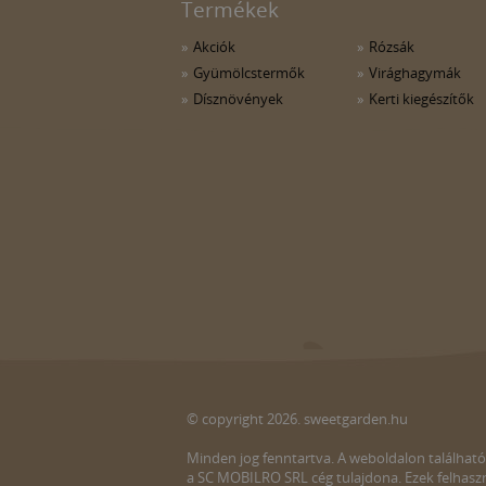
Termékek
Akciók
Rózsák
Gyümölcstermők
Virághagymák
Dísznövények
Kerti kiegészítők
© copyright 2026. sweetgarden.hu
Minden jog fenntartva. A weboldalon található
a SC MOBILRO SRL cég tulajdona. Ezek felhaszn