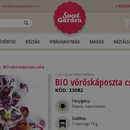
0
info@sweetgarden.hu
» BEJELE
OK
ÖVÉNYEK
RÓZSÁK
VIRÁGHAGYMÁK
MAGOK
HÁZIÁLLA
»
BIO vöröskáposzta csíra
« Vissza az előző oldalra
BIO vöröskáposzta c
KÓD: 33082
Fényigény:
Napos, napsütéses
Szállítás:
1 csomag/ 15 g