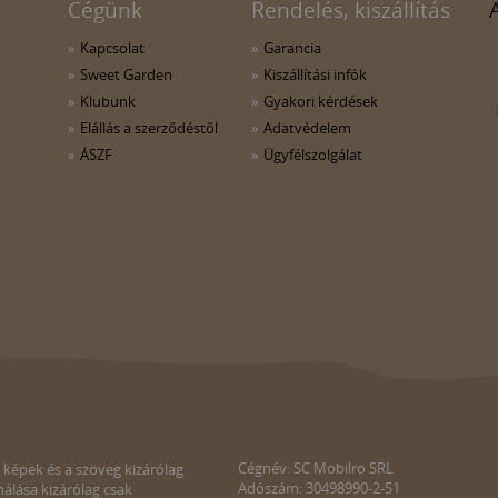
Cégünk
Rendelés, kiszállítás
Kapcsolat
Garancia
Sweet Garden
Kiszállítási infók
Klubunk
Gyakori kérdések
Elállás a szerződéstől
Adatvédelem
ÁSZF
Ügyfélszolgálat
Cégnév: SC Mobilro SRL
 képek és a szöveg kizárólag
Adószám: 30498990-2-51
álása kizárólag csak