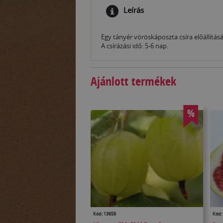
Leírás
Egy tányér vöröskáposzta csíra előállítás
A csírázási idő: 5-6 nap.
Ajánlott termékek
%
Kód: 13659
Kód: