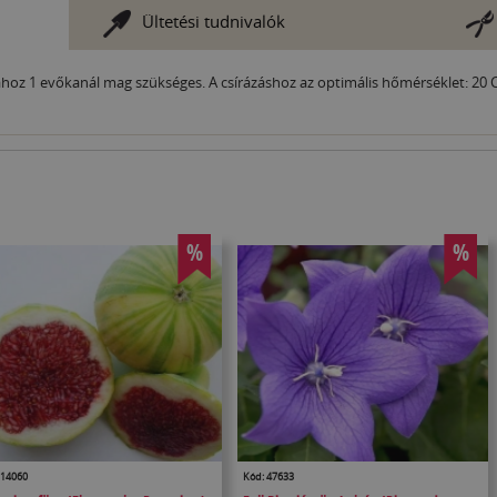
Ültetési tudnivalók
ához 1 evőkanál mag szükséges. A csírázáshoz az optimális hőmérséklet: 20 C
%
%
 14060
Kód: 47633