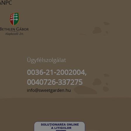
ANPC
Ügyfélszolgálat
0036-21-2002004,
0040726-337275
info@sweetgarden.hu