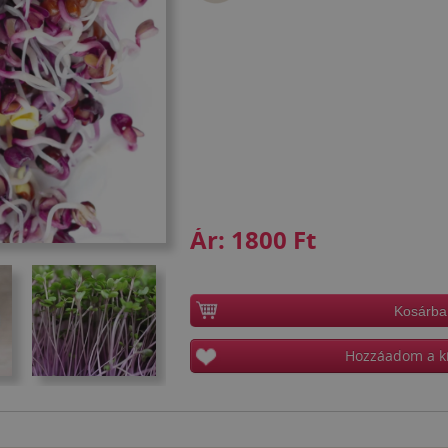
Ár:
1800 Ft
Kosárba
Hozzáadom a k