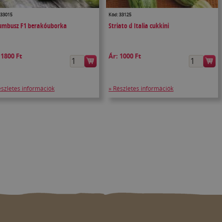
 33015
Kód: 33125
umbusz F1 berakóuborka
Striato d Italia cukkini
:
1800 Ft
Ár:
1000 Ft
észletes információk
» Részletes információk