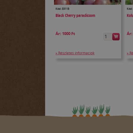
Kód: 33118
Kód:
Black Cherry paradicsom
Kol
Ár:
1000 Ft
Ár
» Részletes információk
» R