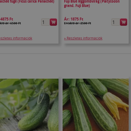
achee füge (Ficus carica Panachee)
Fuji Blue léggömbvirág (Platycodon
grand. Fuji Blue)
:
4875 Ft
Ár:
1875 Ft
eti ár: 6500 Ft
Eredeti ár: 2500 Ft
észletes információk
» Részletes információk