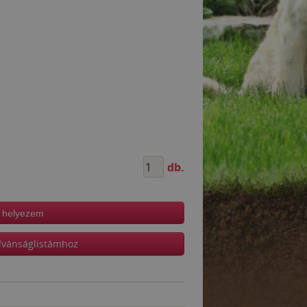
db.
 helyezem
ívánságlistámhoz