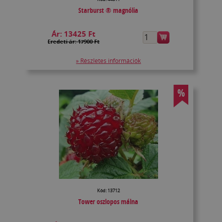
Starburst ® magnólia
Ár:
13425 Ft
Eredeti ár: 17900 Ft
» Részletes információk
%
Kód: 13712
Tower oszlopos málna