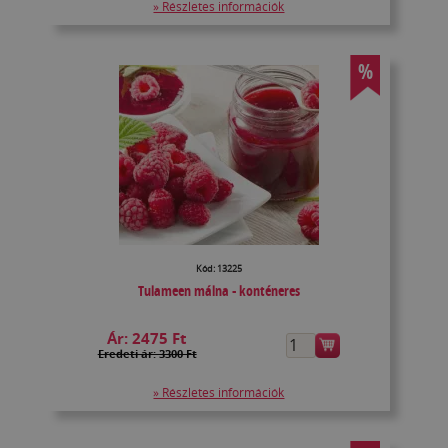
» Részletes információk
%
Kód: 13225
Tulameen málna - konténeres
Ár:
2475 Ft
Eredeti ár: 3300 Ft
» Részletes információk