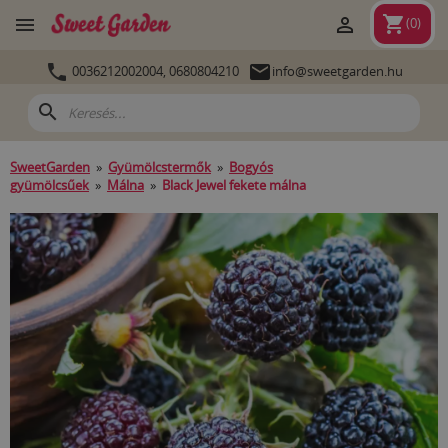
shopping_cart


(
0
)


0036212002004,
0680804210
info@sweetgarden.hu
search
SweetGarden
»
Gyümölcstermők
»
Bogyós
gyümölcsűek
»
Málna
»
Black Jewel fekete málna