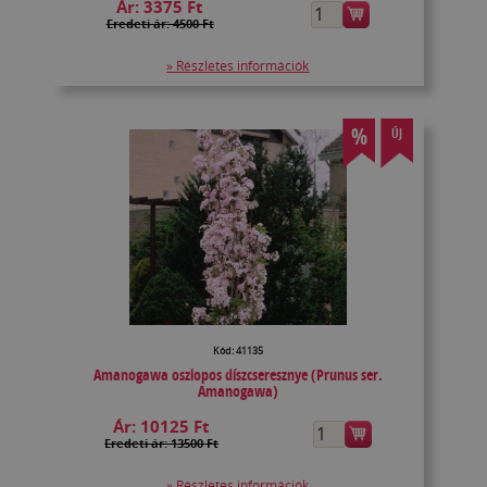
Ár:
3375 Ft
Eredeti ár: 4500 Ft
» Részletes információk
%
ÚJ
Kód: 41135
Amanogawa oszlopos díszcseresznye (Prunus ser.
Amanogawa)
Ár:
10125 Ft
Eredeti ár: 13500 Ft
» Részletes információk