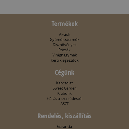
Termékek
Akciók
Gyümölcstermők
Dísznövények
Rózsák
Virághagymák
Kerti kiegészítők
Cégünk
Kapcsolat
Sweet Garden
Klubunk
Elállás a szerződéstől
ÁSZF
Rendelés, kiszállítás
Garancia