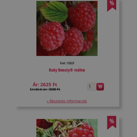
%
Kód: 13323
Ruby Beauty® málna
Ár:
2625 Ft
Eredeti ár: 3500 Ft
» Részletes információk
%