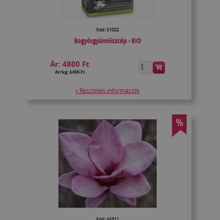
Kód: 51022
Bogyósgyümölcstáp - BIO
Ár:
4800 Ft
Ár/kg: 6400 Ft
» Részletes információk
%
Kód: 44311