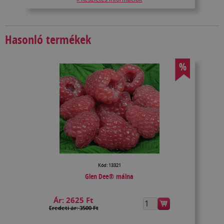
Hasonló termékek
%
Kód: 13321
Glen Dee® málna
Ár:
2625 Ft
Eredeti ár: 3500 Ft