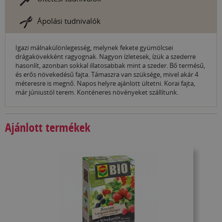
Ápolási tudnivalók
Igazi málnakülönlegesség, melynek fekete gyümölcsei
drágakövekként ragyognak. Nagyon ízletesek, ízük a szederre
hasonlít, azonban sokkal illatosabbak mint a szeder. Bő termésű,
és erős növekedésű fajta. Támaszra van szüksége, mivel akár 4
méteresre is megnő. Napos helyre ajánlott ültetni. Korai fajta,
már júniustól terem. Konténeres növényeket szállítunk.
Ajánlott termékek