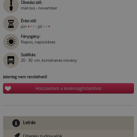
Ültetési idő:
március - november
Érési idő
:
•
•
•
•
•
•
jún
- júl
Fényigény:
Napos, napsütéses
Szállítás:
20 - 30 cm, konténeres növény
Jelenleg nem rendelhető
Hozzáadom a kívánságlistámhoz
Leírás
Ültetési tudnivalók