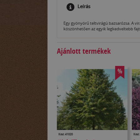
Leírás
Egy gyönyörű teltvirágú bazsarózsa. A vi
köszönhetően az egyik legkedveltebb fajta
Ajánlott termékek
%
Kód: 41020
Kód: