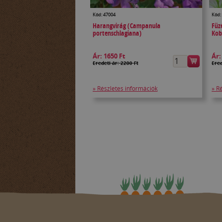
Kód: 47004
Kód:
Harangvirág (Campanula
Füzé
portenschlagiana)
Kob
Ár:
1650 Ft
Ár
Eredeti ár: 2200 Ft
Ered
» Részletes információk
» R