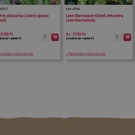
 47017
Kód: 47054
res díszcsorba (Liatris spicata
Lime Marmalade tűzeső (Heuchera
old)
Lime Marmalade)
:
2100 Ft
Ár:
3150 Ft
eti ár: 2800 Ft
Eredeti ár: 4200 Ft
észletes információk
» Részletes információk