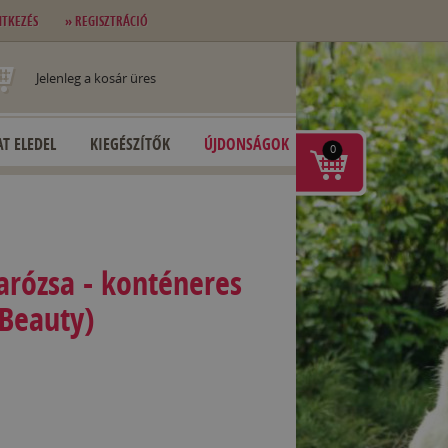
NTKEZÉS
» REGISZTRÁCIÓ
Jelenleg a kosár üres
T ELEDEL
KIEGÉSZÍTŐK
ÚJDONSÁGOK
0
arózsa - konténeres
 Beauty)