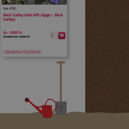
Kód: 47521
Black Scallop indás ínfű (Ajuga r. Black
Scallop)
Ár:
1650 Ft
Eredeti ár: 2200 Ft
» Részletes információk