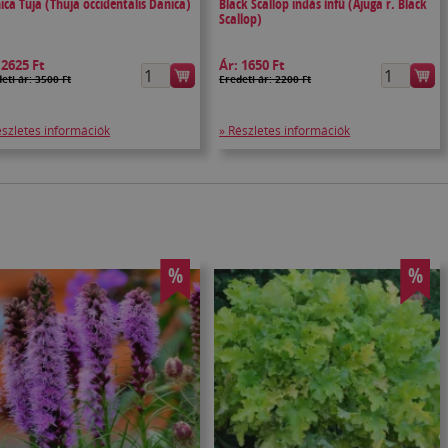
ica Tuja (Thuja occidentalis Danica)
Black Scallop indás ínfű (Ajuga r. Black
Scallop)
:
2625 Ft
Ár:
1650 Ft
eti ár: 3500 Ft
Eredeti ár: 2200 Ft
észletes információk
» Részletes információk
%
%