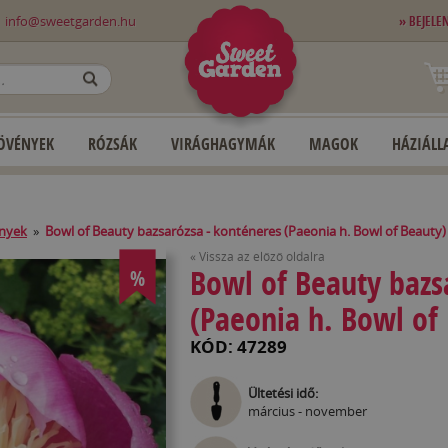
0
info@sweetgarden.hu
» BEJELE
OK
ÖVÉNYEK
RÓZSÁK
VIRÁGHAGYMÁK
MAGOK
HÁZIÁLLA
ények
»
Bowl of Beauty bazsarózsa - konténeres (Paeonia h. Bowl of Beauty)
« Vissza az előző oldalra
Bowl of Beauty bazs
%
(Paeonia h. Bowl of
KÓD: 47289
Ültetési idő:
március - november