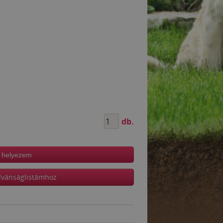
db.
 helyezem
ívánságlistámhoz