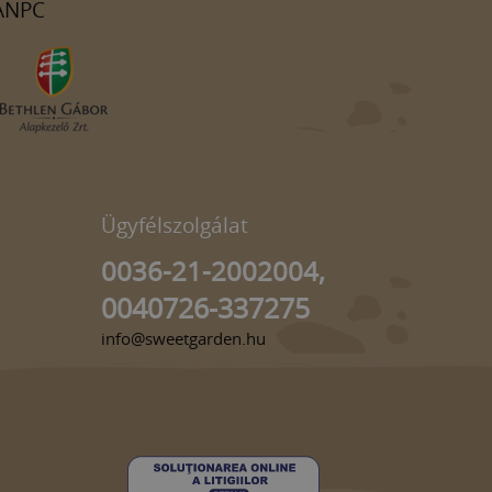
ANPC
Ügyfélszolgálat
0036-21-2002004,
0040726-337275
info@sweetgarden.hu