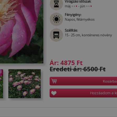
Virágzási időszak
:
•
•
•
•
•
•
máj
- jún
Fényigény:
Napos, félárnyékos
Szállítás:
15 - 25 cm, konténeres növény
Ár:
4875 Ft
Eredeti ár: 6500 Ft
Kosárba
Hozzáadom a k