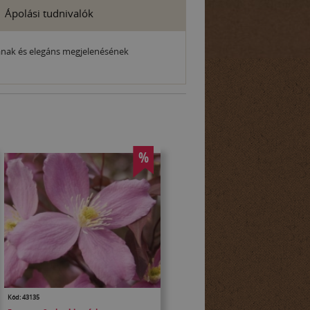
Ápolási tudnivalók
tának és elegáns megjelenésének
%
Kód: 43135