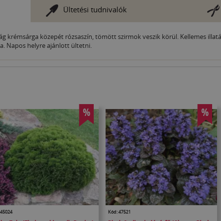
Ültetési tudnivalók
rág krémsárga közepét rózsaszín, tömött szirmok veszik körül. Kellemes illa
. Napos helyre ajánlott ültetni.
%
%
 45024
Kód: 47521