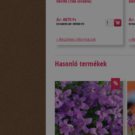
Hársfa (Tilia cordata)
Dan
Ár:
6675 Ft
Ár
Eredeti ár: 8900 Ft
Ered
» Részletes információk
» R
Hasonló termékek
%