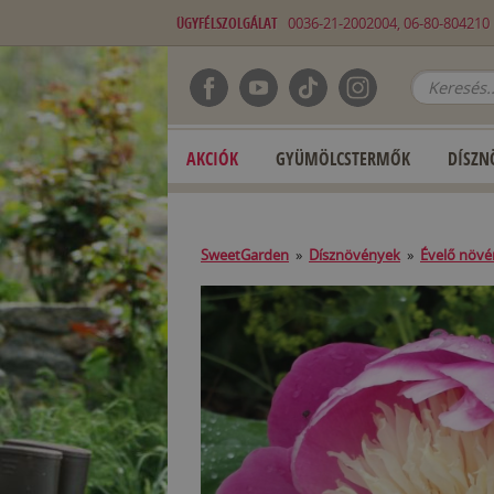
ÜGYFÉLSZOLGÁLAT
0036-21-2002004, 06-80-80421
AKCIÓK
GYÜMÖLCSTERMŐK
DÍSZN
SweetGarden
»
Dísznövények
»
Évelő növ