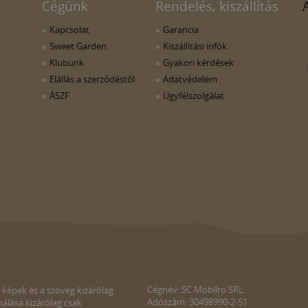
Cégünk
Rendelés, kiszállítás
Kapcsolat
Garancia
Sweet Garden
Kiszállítási infók
Klubunk
Gyakori kérdések
Elállás a szerződéstől
Adatvédelem
ÁSZF
Ügyfélszolgálat
Cégnév: SC Mobilro SRL
 képek és a szöveg kizárólag
Adószám: 30498990-2-51
álása kizárólag csak