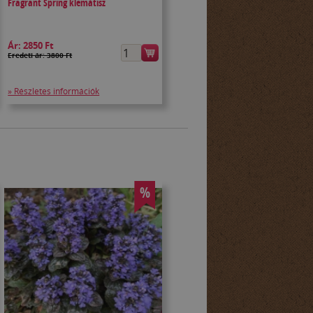
Fragrant Spring klemátisz
Ár:
2850 Ft
Eredeti ár: 3800 Ft
» Részletes információk
%