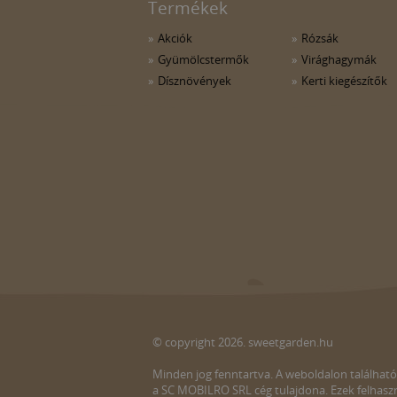
Termékek
Akciók
Rózsák
Gyümölcstermők
Virághagymák
Dísznövények
Kerti kiegészítők
© copyright 2026. sweetgarden.hu
Minden jog fenntartva. A weboldalon található
a SC MOBILRO SRL cég tulajdona. Ezek felhaszn