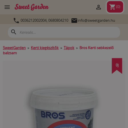
shopping_cart


(
0
)


0036212002004,
0680804210
info@sweetgarden.hu
search
SweetGarden
»
Kerti kiegészítők
»
Tápok
»
Bros Kerti sebkezelő
balzsam
ÚJ