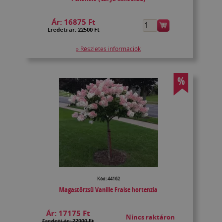
Ár:
16875 Ft
Eredeti ár: 22500 Ft
» Részletes információk
%
Kód: 44162
Magastörzsű Vanille Fraise hortenzia
Ár:
17175 Ft
Nincs raktáron
Eredeti ár: 22900 Ft