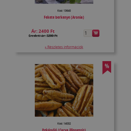
Kód: 13640
Fekete berkenye (Aronia)
Ár:
2400 Ft
Eredeti ár: 3200 Ft
» Részletes információk
%
Kód: 14032
Pekándió (Carya illinoensis)