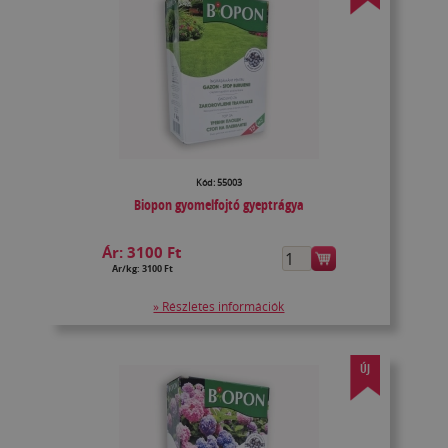
Kód: 55003
Biopon gyomelfojtó gyeptrágya
Ár:
3100 Ft
Ár/kg: 3100 Ft
» Részletes információk
ÚJ