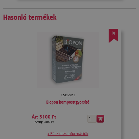
Hasonló termékek
ÚJ
Kód: 55013
Biopon komposztgyorsító
Ár:
3100 Ft
Ár/kg: 3100 Ft
» Részletes információk