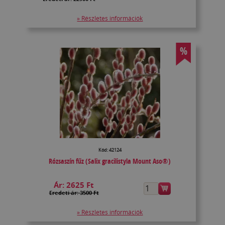
» Részletes információk
%
Kód: 42124
Rózsaszín fűz (Salix gracilistyla Mount Aso®)
Ár:
2625 Ft
Eredeti ár: 3500 Ft
» Részletes információk