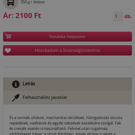
350 g / doboz
Ár:
2100 Ft
db.
Kosárba helyezem
Hozzáadom a kívánságlistámhoz
Leírás
Felhasználási javaslat
Ez a termék oltások, mechanikai sérülések, hőingadozás okozta
repedések, vadkárok és egyéb sebzések kezelésére szolgál. Fák
és cserjék esetén is használható. Felvitel után rugalmas,
védőréteget képez a sérült felületen, amely elzárja a sebet a