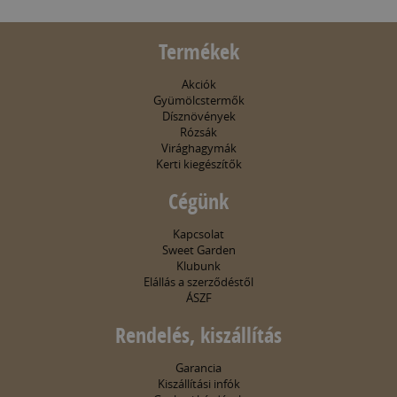
Termékek
Akciók
Gyümölcstermők
Dísznövények
Rózsák
Virághagymák
Kerti kiegészítők
Cégünk
Kapcsolat
Sweet Garden
Klubunk
Elállás a szerződéstől
ÁSZF
Rendelés, kiszállítás
Garancia
Kiszállítási infók