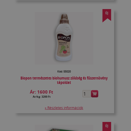
ÚJ
Kód: 55020
Biopon természetes biohumusz zöldség és fűszernövény
tápoldat
Ár:
1600 Ft
Ár/kg: 3200 Ft
» Részletes információk
ÚJ