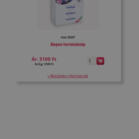
Kód: 55007
Biopon hortenziatáp
Ár:
3100 Ft
Ár/kg: 3100 Ft
» Részletes információk