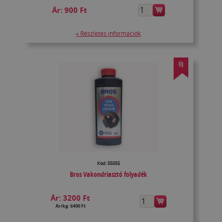
Ár:
900 Ft
» Részletes információk
ÚJ
Kód: 55055
Bros Vakondriasztó folyadék
Ár:
3200 Ft
Ár/kg: 6400 Ft