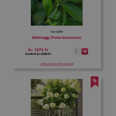
Kód: 42035
Babérmeggy (Prunus laurocerasus)
Ár:
1875 Ft
Eredeti ár: 2500 Ft
» Részletes információk
%