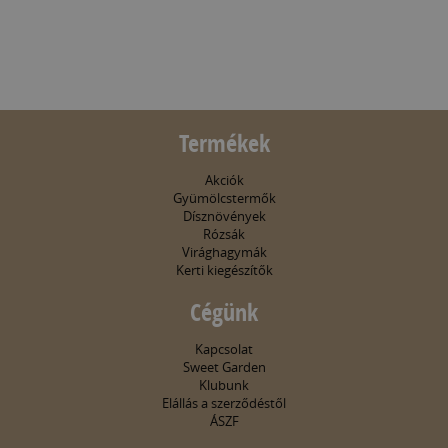
Termékek
Akciók
Gyümölcstermők
Dísznövények
Rózsák
Virághagymák
Kerti kiegészítők
Cégünk
Kapcsolat
Sweet Garden
Klubunk
Elállás a szerződéstől
ÁSZF