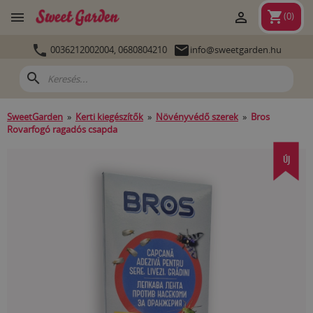
shopping_cart


(
0
)


0036212002004,
0680804210
info@sweetgarden.hu
search
SweetGarden
»
Kerti kiegészítők
»
Növényvédő szerek
»
Bros
Rovarfogó ragadós csapda
ÚJ