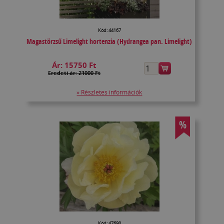
Kód: 44167
Magastörzsű Limelight hortenzia (Hydrangea pan. Limelight)
Ár:
15750 Ft
Eredeti ár: 21000 Ft
» Részletes információk
%
Kód: 47690