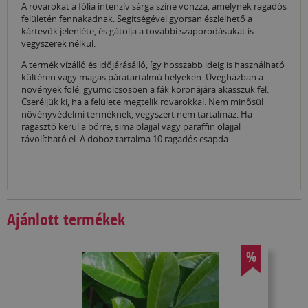
A rovarokat a fólia intenzív sárga színe vonzza, amelynek ragadós
felületén fennakadnak. Segítségével gyorsan észlelhető a
kártevők jelenléte, és gátolja a további szaporodásukat is
vegyszerek nélkül.
A termék vízálló és időjárásálló, így hosszabb ideig is használható
kültéren vagy magas páratartalmú helyeken. Üvegházban a
növények fölé, gyümölcsösben a fák koronájára akasszuk fel.
Cseréljük ki, ha a felülete megtelik rovarokkal. Nem minősül
növényvédelmi terméknek, vegyszert nem tartalmaz. Ha
ragasztó kerül a bőrre, sima olajjal vagy paraffin olajjal
távolítható el. A doboz tartalma 10 ragadós csapda.
Ajánlott termékek
%