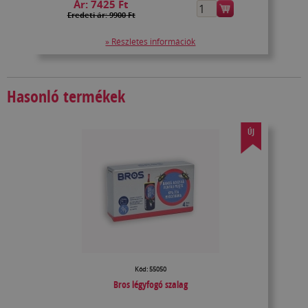
Ár:
7425 Ft
Eredeti ár: 9900 Ft
» Részletes információk
Hasonló termékek
ÚJ
Kód: 55050
Bros légyfogó szalag