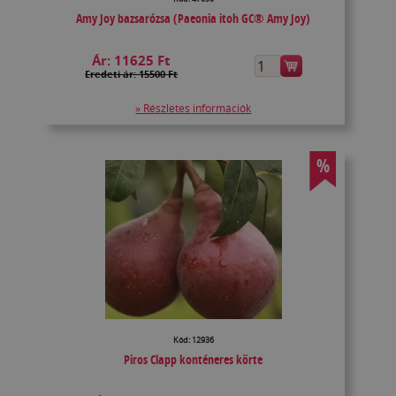
Amy Joy bazsarózsa (Paeonia itoh GC® Amy Joy)
Ár:
11625 Ft
Eredeti ár: 15500 Ft
» Részletes információk
%
Kód: 12936
Piros Clapp konténeres körte