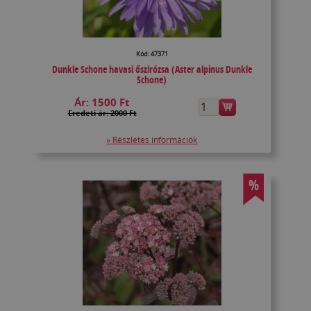
Kód: 47371
Dunkle Schone havasi őszirózsa (Aster alpinus Dunkle
Schone)
Ár:
1500 Ft
Eredeti ár: 2000 Ft
» Részletes információk
%