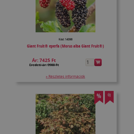
Kód: 14098
Giant Fruit® eperfa (Morus alba Giant Fruit®)
Ár:
7425 Ft
Eredeti ár: 9900 Ft
» Részletes információk
%
ÚJ