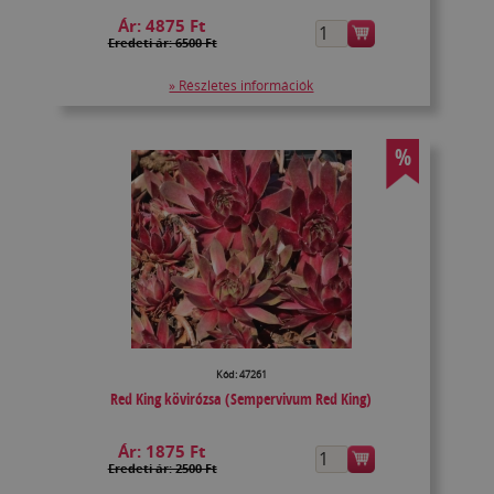
Ár:
4875 Ft
Eredeti ár: 6500 Ft
» Részletes információk
%
Kód: 47261
Red King kövirózsa (Sempervivum Red King)
Ár:
1875 Ft
Eredeti ár: 2500 Ft