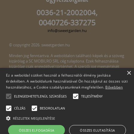
0036-21-2002004,
0040726-337275
info@sweetgarden.hu
© copyright 2026. sweetgarden.hu
Minden jog fenntartva. A weboldalon található képek és a szöveg
kizárólag a SC MOBILRO SRL cég tulajdona. Ezek felhasználása
kizárólag csak engedéllyel történhet. A szerzői jog megsértését
×
törvény bünteti. Amennyiben az oldalunkon esetleges szerzői jog
Ez a weboldal sütiket használ a felhasználói élmény javítása
megsértését észlelné, kérjük, jelezze ezt felénk a következő e-mail
érdekében. A weboldalunk használatával Ön hozzájárul az összes süti
címen:
info@sweetgarden.hu
használatához, a Cookie szabályzatunknak megfelelően.
Bővebben
ELENGEDHETETLENÜL SZÜKSÉGES
TELJESÍTMÉNY
CÉLZÁS
BESOROLATLAN
RÉSZLETEK MEGJELENÍTÉSE
Cégnév: SC Mobilro SRL
ÖSSZES ELFOGADÁSA
ÖSSZES ELUTASÍTÁSA