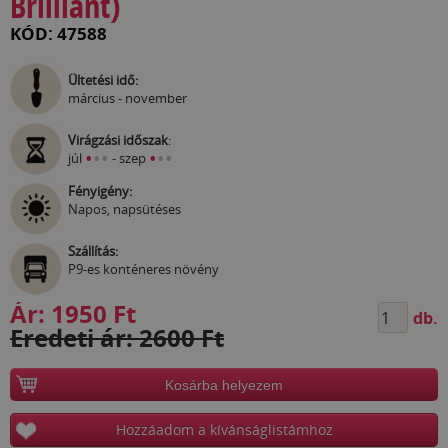
Brilliant)
KÓD: 47588
Ültetési idő:
március - november
Virágzási időszak
:
•
•
•
•
•
•
júl
- szep
Fényigény:
Napos, napsütéses
Szállítás:
P9-es konténeres növény
Ár:
1950 Ft
db.
Eredeti ár: 2600 Ft
Kosárba helyezem
Hozzáadom a kívánságlistámhoz