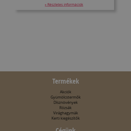
» Részletes információk
Termékek
Akciók
Gyümölcstermők
Dísznövények
Rózsák
Virághagymák
Kerti kiegészítők
Cégünk