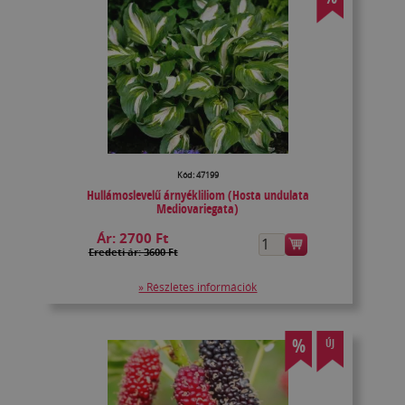
Kód: 47199
Hullámoslevelű árnyékliliom (Hosta undulata
Mediovariegata)
Ár:
2700 Ft
Eredeti ár: 3600 Ft
» Részletes információk
%
ÚJ