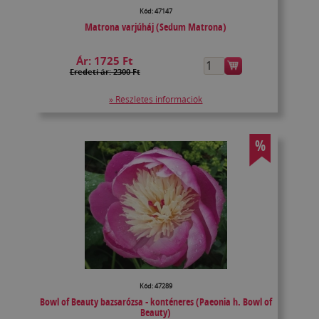
Kód: 47147
Matrona varjúháj (Sedum Matrona)
Ár:
1725 Ft
Eredeti ár: 2300 Ft
» Részletes információk
%
Kód: 47289
Bowl of Beauty bazsarózsa - konténeres (Paeonia h. Bowl of
Beauty)