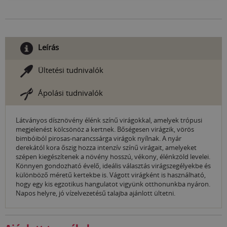
Leírás
Ültetési tudnivalók
Ápolási tudnivalók
Látványos dísznövény élénk színű virágokkal, amelyek trópusi
megjelenést kölcsönöz a kertnek. Bőségesen virágzik, vörös
bimbóiból pirosas-narancssárga virágok nyílnak. A nyár
derekától kora őszig hozza intenzív színű virágait, amelyeket
szépen kiegészítenek a növény hosszú, vékony, élénkzöld levelei.
Könnyen gondozható évelő, ideális választás virágszegélyekbe és
különböző méretű kertekbe is. Vágott virágként is használható,
hogy egy kis egzotikus hangulatot vigyünk otthonunkba nyáron.
Napos helyre, jó vízelvezetésű talajba ajánlott ültetni.