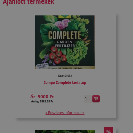
Ajánlott termékek
Kód: 51052
Compo Complete kerti táp
Ár:
5000 Ft
Ár/kg: 5882.35 Ft
» Részletes információk
%