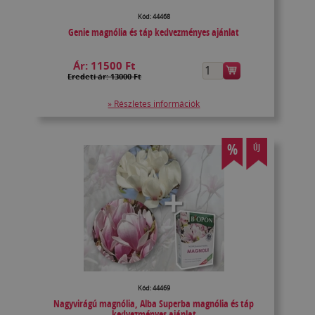
Kód: 44468
Genie magnólia és táp kedvezményes ajánlat
Ár:
11500 Ft
Eredeti ár: 13000 Ft
» Részletes információk
%
ÚJ
Kód: 44469
Nagyvirágú magnólia, Alba Superba magnólia és táp
kedvezményes ajánlat