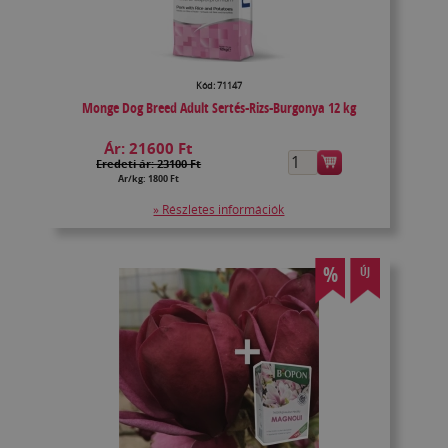
Kód: 71147
Monge Dog Breed Adult Sertés-Rizs-Burgonya 12 kg
Ár:
21600 Ft
Eredeti ár: 23100 Ft
Ár/kg: 1800 Ft
» Részletes információk
%
ÚJ