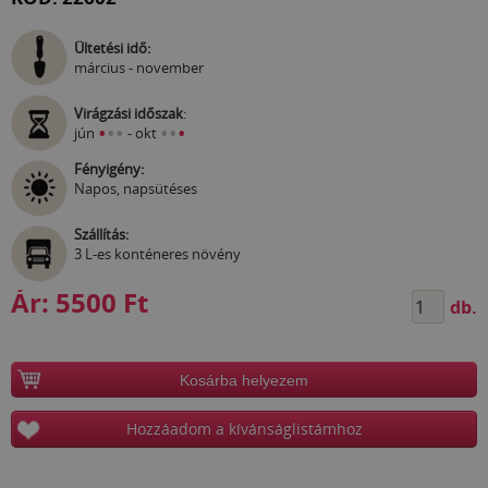
Ültetési idő:
március - november
Virágzási időszak
:
•
•
•
•
•
•
jún
- okt
Fényigény:
Napos, napsütéses
Szállítás:
3 L-es konténeres növény
Ár:
5500 Ft
db.
Kosárba helyezem
Hozzáadom a kívánságlistámhoz