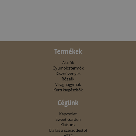
Termékek
Akciók
Gyümölcstermők
Dísznövények
Rózsák
Virághagymák
Kerti kiegészítők
Cégünk
Kapcsolat
Sweet Garden
Klubunk
Elállás a szerződéstől
ÁSZF