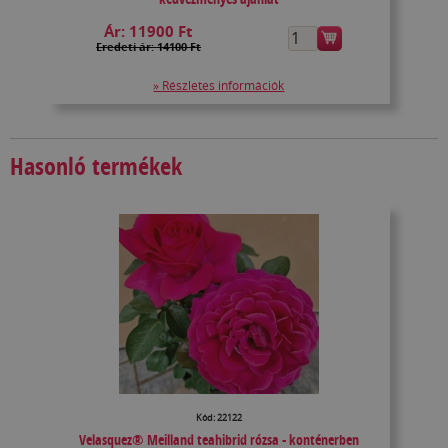
Ár:
11900 Ft
Eredeti ár: 14100 Ft
» Részletes információk
Hasonló termékek
Kód: 22122
Velasquez® Meilland teahibrid rózsa - konténerben