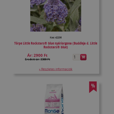
Kód: 42206
Törpe Little Rockstars® blue nyáriorgona (Buddleja d. Little
Rockstars® blue)
Ár:
2900 Ft
Eredeti ár: 3300 Ft
» Részletes információk
%