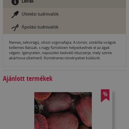
Leírás
Ültetési tudnivalók
Ápolási tudnivalók
Nemes, teltvirágú, oltott orgonafajta. A tömör, sötétlila virágok
kellemes illatúak, s nagy fürtökben helyezkednek el az ágak
végein. Igénytelen, napsütést kedvelő díszcserje, mely szinte
akárhova ültethető. Konténeres növényeket küldünk.
Ajánlott termékek
%