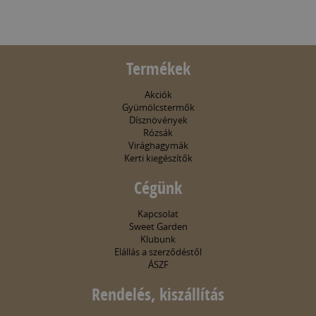
Termékek
Akciók
Gyümölcstermők
Dísznövények
Rózsák
Virághagymák
Kerti kiegészítők
Cégünk
Kapcsolat
Sweet Garden
Klubunk
Elállás a szerződéstől
ÁSZF
Rendelés, kiszállítás