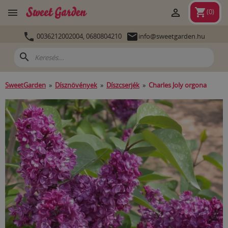
shopping_cart


(
0
)


0036212002004,
0680804210
info@sweetgarden.hu
search
SweetGarden
»
Dísznövények
»
Díszcserjék
»
Charles Joly orgona