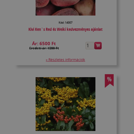
Kód: 14007
Kivi Ken`s Red és Weiki kedvezményes ajánlat
Ár:
6500 Ft
Eredeti ár: 7200 Ft
» Részletes információk
%