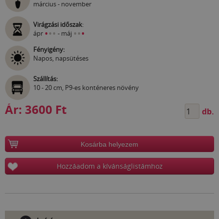
március - november
Virágzási időszak
:
•
•
•
•
•
•
ápr
- máj
Fényigény:
Napos, napsütéses
Szállítás:
10 - 20 cm, P9-es konténeres növény
Ár:
3600 Ft
db.
Kosárba helyezem
Hozzáadom a kívánságlistámhoz