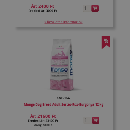
Ár:
2400 Ft
Eredeti ár: 3000 Ft
» Részletes információk
%
Kód: 71147
Monge Dog Breed Adult Sertés-Rizs-Burgonya 12 kg
Ár:
21600 Ft
Eredeti ár: 23100 Ft
Ár/kg: 1800 Ft