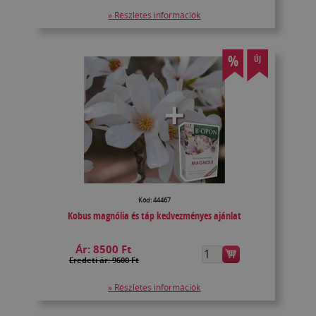
» Részletes információk
%
ÚJ
Kód: 44467
Kobus magnólia és táp kedvezményes ajánlat
Ár:
8500 Ft
Eredeti ár: 9600 Ft
» Részletes információk