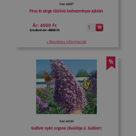
Kód: 44097
Piros és sárga tűztövis kedvezményes ajánlat
Ár:
4000 Ft
Eredeti ár: 4800 Ft
» Részletes információk
%
Kód: 44194
Gulliver nyári orgona (Buddleja d. Gulliver)