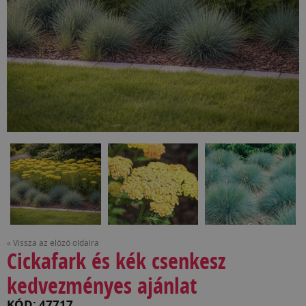
« Vissza az előző oldalra
Cickafark és kék csenkesz
kedvezményes ajánlat
KÓD: 47717