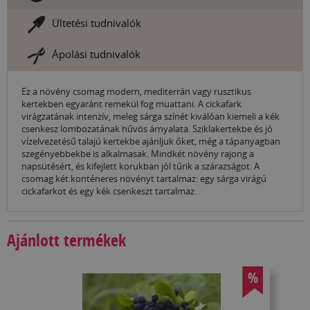
Ültetési tudnivalók
Ápolási tudnivalók
Ez a növény csomag modern, mediterrán vagy rusztikus
kertekben egyaránt remekül fog muattani. A cickafark
virágzatának intenzív, meleg sárga színét kiválóan kiemeli a kék
csenkesz lombozatának hűvös árnyalata. Sziklakertekbe és jó
vízelvezetésű talajú kertekbe ajánljuk őket, még a tápanyagban
szegényebbekbe is alkalmasak. Mindkét növény rajong a
napsütésért, és kifejlett korukban jól tűrik a szárazságot. A
csomag két konténeres növényt tartalmaz: egy sárga virágú
cickafarkot és egy kék csenkeszt tartalmaz.
Ajánlott termékek
%