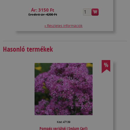
Ár:
3150 Ft
Eredeti ár: 4200 Ft
» Részletes információk
Hasonló termékek
%
Kód: 47139
Pompás varjúháj (Sedum Carl)