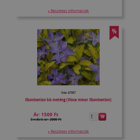
» Részletes információk
%
Kód: 47357
Illumination kis meténg (Vinca minor Illumination)
Ár:
1500 Ft
Eredeti ár: 2000 Ft
» Részletes információk