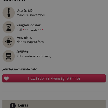
Ültetési idő:
március - november
Virágzási időszak
:
•
•
•
•
•
•
máj
- szep
Fényigény:
Napos, napsütéses
Szállítás:
2 db konténeres növény
Jelenleg nem rendelhető
Hozzáadom a kívánságlistámhoz
Leírás