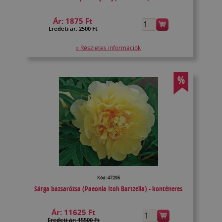
Ár:
1875 Ft
Eredeti ár: 2500 Ft
» Részletes információk
%
Kód: 47295
Sárga bazsarózsa (Paeonia Itoh Bartzella) - konténeres
Ár:
11625 Ft
Eredeti ár: 15500 Ft