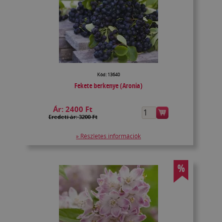
Kód: 13640
Fekete berkenye (Aronia)
Ár:
2400 Ft
Eredeti ár: 3200 Ft
» Részletes információk
%