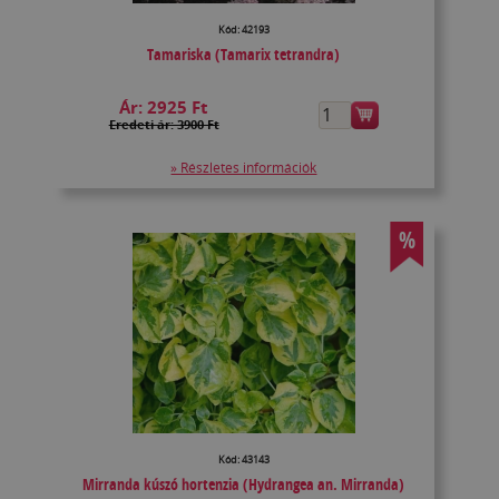
Kód: 42193
Tamariska (Tamarix tetrandra)
Ár:
2925 Ft
Eredeti ár: 3900 Ft
» Részletes információk
%
Kód: 43143
Mirranda kúszó hortenzia (Hydrangea an. Mirranda)