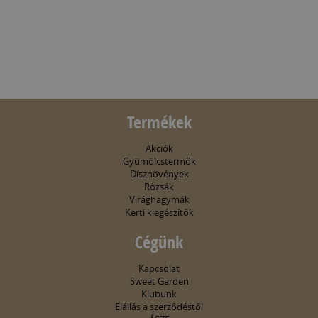
Termékek
Akciók
Gyümölcstermők
Dísznövények
Rózsák
Virághagymák
Kerti kiegészítők
Cégünk
Kapcsolat
Sweet Garden
Klubunk
Elállás a szerződéstől