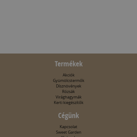
Termékek
Akciók
Gyümölcstermők
Dísznövények
Rózsák
Virághagymák
Kerti kiegészítők
Cégünk
Kapcsolat
Sweet Garden