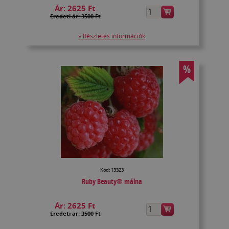
Ár:
2625 Ft
Eredeti ár: 3500 Ft
» Részletes információk
%
Kód: 13323
Ruby Beauty® málna
Ár:
2625 Ft
Eredeti ár: 3500 Ft