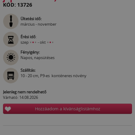
KÓD: 13726
Ültetési idő:
március - november
Érési idő
:
•
•
•
•
•
•
szep
- okt
Fényigény:
Napos, napsütéses
Szállítás:
10 - 20 cm, P9-es konténeres növény
Jelenleg nem rendelhető
Várható: 14.08.2026
Hozzáadom a kívánságlistámhoz