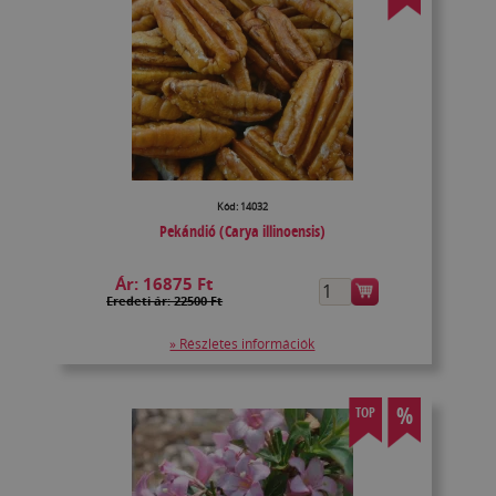
Kód: 14032
Pekándió (Carya illinoensis)
Ár:
16875 Ft
Eredeti ár: 22500 Ft
» Részletes információk
%
TOP