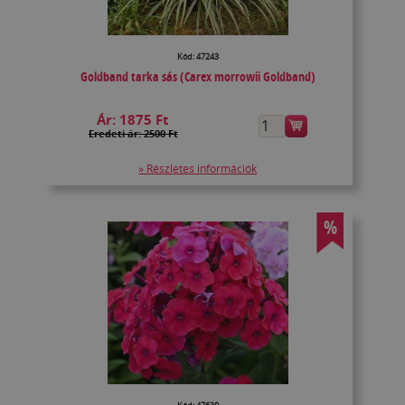
Kód: 47243
Goldband tarka sás (Carex morrowii Goldband)
Ár:
1875 Ft
Eredeti ár: 2500 Ft
» Részletes információk
%