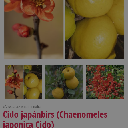
« Vissza az előző oldalra
Cido japánbirs (Chaenomeles
japonica Cido)