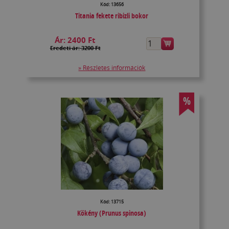
Kód: 13656
Titania fekete ribizli bokor
Ár:
2400 Ft
Eredeti ár: 3200 Ft
» Részletes információk
%
Kód: 13715
Kökény (Prunus spinosa)