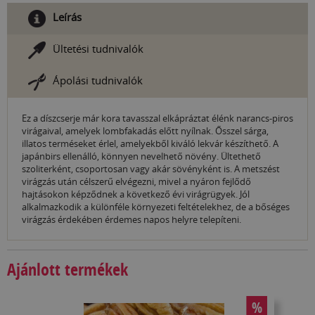
Leírás
Ültetési tudnivalók
Ápolási tudnivalók
Ez a díszcserje már kora tavasszal elkápráztat élénk narancs-piros
virágaival, amelyek lombfakadás előtt nyílnak. Ősszel sárga,
illatos terméseket érlel, amelyekből kiváló lekvár készíthető. A
japánbirs ellenálló, könnyen nevelhető növény. Ültethető
szoliterként, csoportosan vagy akár sövényként is. A metszést
virágzás után célszerű elvégezni, mivel a nyáron fejlődő
hajtásokon képződnek a következő évi virágrügyek. Jól
alkalmazkodik a különféle környezeti feltételekhez, de a bőséges
virágzás érdekében érdemes napos helyre telepíteni.
Ajánlott termékek
%