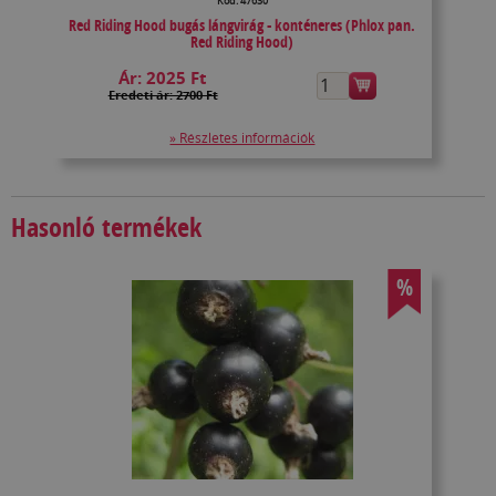
Kód: 47630
Red Riding Hood bugás lángvirág - konténeres (Phlox pan.
Red Riding Hood)
Ár:
2025 Ft
Eredeti ár: 2700 Ft
» Részletes információk
Hasonló termékek
%