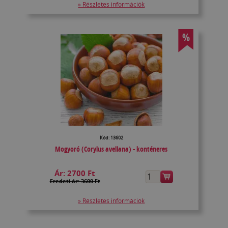
» Részletes információk
%
Kód: 13602
Mogyoró (Corylus avellana) - konténeres
Ár:
2700 Ft
Eredeti ár: 3600 Ft
» Részletes információk