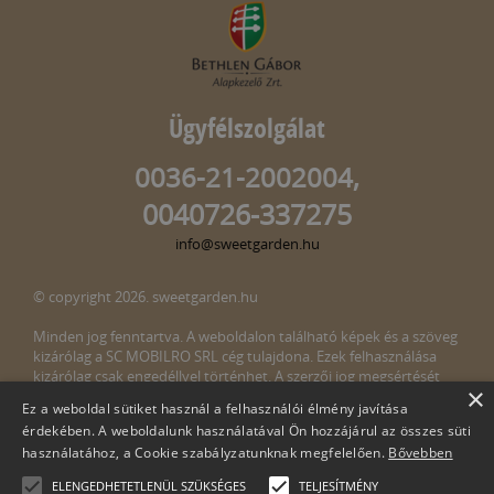
Ügyfélszolgálat
0036-21-2002004,
0040726-337275
info@sweetgarden.hu
© copyright 2026. sweetgarden.hu
Minden jog fenntartva. A weboldalon található képek és a szöveg
kizárólag a SC MOBILRO SRL cég tulajdona. Ezek felhasználása
kizárólag csak engedéllyel történhet. A szerzői jog megsértését
×
törvény bünteti. Amennyiben az oldalunkon esetleges szerzői jog
Ez a weboldal sütiket használ a felhasználói élmény javítása
megsértését észlelné, kérjük, jelezze ezt felénk a következő e-mail
érdekében. A weboldalunk használatával Ön hozzájárul az összes süti
címen:
info@sweetgarden.hu
használatához, a Cookie szabályzatunknak megfelelően.
Bővebben
ELENGEDHETETLENÜL SZÜKSÉGES
TELJESÍTMÉNY