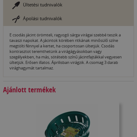
Ültetési tudnivalók
Ápolási tudnivalók
E csodás jácint örömteli, ragyogó sárga virágai szebbé teszik a
tavaszi napokat. A jácintok körében ritkának minősülő színe
megtölti fénnyel a kertet, ha csoportosan ültetjük. Csodás
kontrasztot teremthetünk a virágágyásokban vagy
szegélyekben, ha más, sötétebb színű jácintfajtákkal vegyesen
ültetjük. Erősen illatos. Áprilisban virágzik. A csomag 3 darab
virághagymát tartalmaz.
Ajánlott termékek