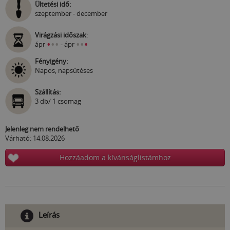
Ültetési idő:
szeptember - december
Virágzási időszak
:
•
•
•
•
•
•
ápr
- ápr
Fényigény:
Napos, napsütéses
Szállítás:
3 db/ 1 csomag
Jelenleg nem rendelhető
Várható: 14.08.2026
Hozzáadom a kívánságlistámhoz
Leírás