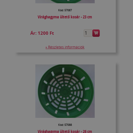
Kód: 57087
Virághagyma ültető kosár - 23 cm
Ár:
1200 Ft
» Részletes információk
Kód: 57088
Virághagyma ültető kosár - 26 cm