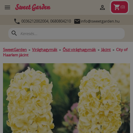
shopping_cart


(
0
)


0036212002004,
0680804210
info@sweetgarden.hu
search
SweetGarden
»
Virághagymák
»
Őszi virághagymák
»
Jácint
»
City of
Haarlem jácint