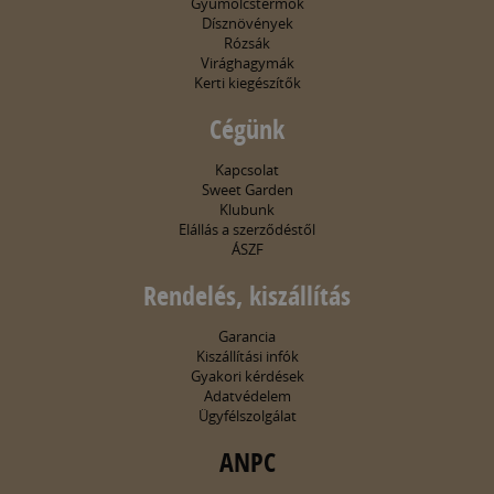
Gyümölcstermők
Dísznövények
Rózsák
Virághagymák
Kerti kiegészítők
Cégünk
Kapcsolat
Sweet Garden
Klubunk
Elállás a szerződéstől
ÁSZF
Rendelés, kiszállítás
Garancia
Kiszállítási infók
Gyakori kérdések
Adatvédelem
Ügyfélszolgálat
ANPC