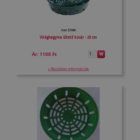
Kód: 57086
Virághagyma ültető kosár - 20 cm
Ár:
1100 Ft
» Részletes információk