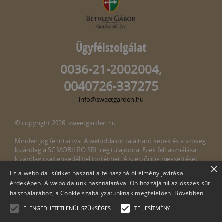
Ügyfélszolgálat
0036-21-2002004,
0040726-337275
info@sweetgarden.hu
© copyright 2026. sweetgarden.hu
Minden jog fenntartva. A weboldalon található képek és a szöveg
kizárólag a SC MOBILRO SRL cég tulajdona. Ezek felhasználása
kizárólag csak engedéllyel történhet. A szerzői jog megsértését
×
törvény bünteti. Amennyiben az oldalunkon esetleges szerzői jog
Ez a weboldal sütiket használ a felhasználói élmény javítása
megsértését észlelné, kérjük, jelezze ezt felénk a következő e-mail
érdekében. A weboldalunk használatával Ön hozzájárul az összes süti
címen:
info@sweetgarden.hu
használatához, a Cookie szabályzatunknak megfelelően.
Bővebben
ELENGEDHETETLENÜL SZÜKSÉGES
TELJESÍTMÉNY