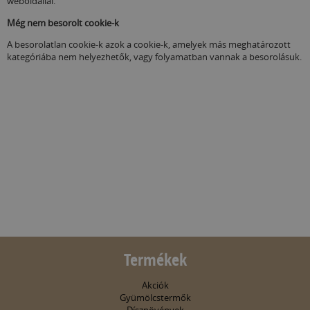
weboldallal.
Még nem besorolt cookie-k
A besorolatlan cookie-k azok a cookie-k,
amelyek más meghatározott
kategóriába nem helyezhetők, vagy folyamatban vannak a besorolásuk.
Termékek
Akciók
Gyümölcstermők