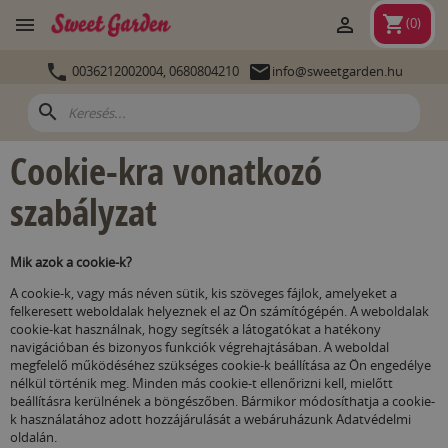
shopping_cart


(
0
)


0036212002004,
0680804210
info@sweetgarden.hu
search
Cookie-kra vonatkozó
szabályzat
Mik azok a cookie-k?
A cookie-k, vagy más néven sütik, kis szöveges fájlok, amelyeket a
felkeresett weboldalak helyeznek el az Ön számítógépén.
A weboldalak
cookie-kat használnak, hogy segítsék a látogatókat a hatékony
navigációban és bizonyos funkciók végrehajtásában.
A weboldal
megfelelő működéséhez szükséges cookie-k beállítása az Ön engedélye
nélkül történik meg.
Minden más cookie-t ellenőrizni kell, mielőtt
beállításra kerülnének a böngészőben.
Bármikor módosíthatja a cookie-
k használatához adott hozzájárulását a webáruházunk Adatvédelmi
oldalán.