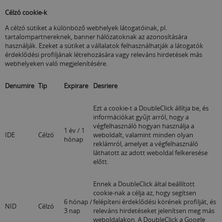
Célzó cookie-k
A célzó sütiket a különböző webhelyek látogatóinak, pl.
tartalompartnereknek, banner hálózatoknak az azonosítására
használják. Ezeket a sütiket a vállalatok felhasználhatják a látogatók
érdeklődési profiljának létrehozására vagy releváns hirdetések más
webhelyeken való megjelenítésére.
Denumire
Tip
Expirare
Desriere
Ezt a cookie-t a DoubleClick állítja be, és
információkat gyűjt arról, hogy a
végfelhasználó hogyan használja a
1 év / 1
IDE
Célzó
weboldalt, valamint minden olyan
hónap
reklámról, amelyet a végfelhasználó
láthatott az adott weboldal felkeresése
előtt.
Ennek a DoubleClick által beállított
cookie-nak a célja
az
, hogy segítsen
6 hónap /
felépíteni érdeklődési körének profilját, és
NID
Célzó
3 nap
releváns hirdetéseket jelenítsen meg más
weboldalakon. A DoubleClick a Google