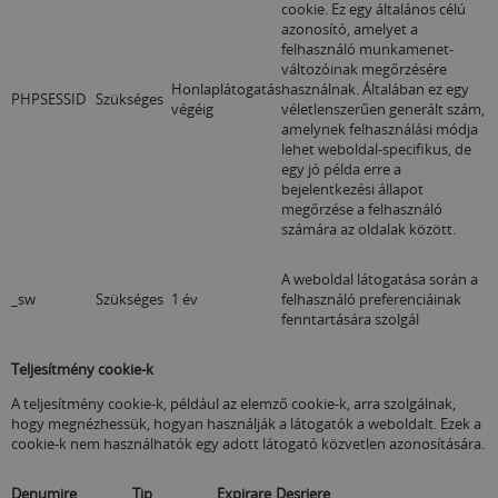
cookie. Ez egy általános célú
azonosító, amelyet a
felhasználó munkamenet-
változóinak megőrzésére
Honlaplátogatás
használnak. Általában ez egy
PHPSESSID
Szükséges
végéig
véletlenszerűen generált szám,
amelynek felhasználási módja
lehet weboldal-specifikus, de
egy jó példa erre a
bejelentkezési állapot
megőrzése a felhasználó
számára az oldalak között.
A weboldal látogatása során a
_sw
Szükséges
1 év
felhasználó preferenciáinak
fenntartására szolgál
Teljesítmény cookie-k
A teljesítmény cookie-k, például az elemző cookie-k, arra szolgálnak,
hogy megnézhessük, hogyan használják a látogatók a weboldalt.
Ezek a
cookie-k nem használhatók egy adott látogató közvetlen azonosítására.
Denumire
Tip
Expirare
Desriere