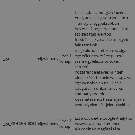
Ez a cookie a Google Universal
Analytics szolgáltatáshoz társul
– amely a leggyakrabban
használt Google webanalitikai
szolgáltatás jelentős
frissítése.
Ez a cookie az egyedi
felhasználók
megkülönböztetésére szolgál
1 év / 1
egy véletlenszerűen generált
_ga
Teljesítmény
hónap
szám ügyfélazonosítóként
történő
hozzárendelésével.
Minden
oldallekérésbe bele van foglalva
egy weboldalon belül,
és a
látogatói, munkamenet- és
kampányadatok
kiszámításához használják a
webhelyelemzési jelentésekhez.
Ezt a cookie-t a Google Analytics
1 év / 1
_ga_YPHG5ND03D
Teljesítmény
használja a munkamenet
hónap
állapotának megőrzésére.