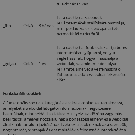
tulajdonában van
Ezt a cookie-t a Facebook
reklámtermékek szállítására használja,
_fbp
Célzó
3 hónap
mint például valós idejű ajánlattétel
harmadik fél hirdetőitől.
Ezt a cookie-t a DoubleClick állítja be, és
információkat gyűjt arról, hogy a
végfelhasználó hogyan használja a
_gci_au
Célzó
1 év
weboldalt, valamint minden olyan
reklámról, amelyet a végfelhasználó
láthatott az adott weboldal felkeresése
előtt.
Funkcionális cookie-k
A funkcionális cookie-k kategóriája azokra a cookie-kat tartalmazza,
amelyeket a weboldal látogatói információinak megőrzésére
használnak, mint például a kiválasztott nyelv, az időzóna vagy más
beállítások, amelyek hozzájárulnak a böngészési élmény és a weboldal
által kínált tartalom javításához. Ezeknek a cookie-knak az a szerepük,
hogy személyre szabják és optimalizálják a felhasználó interakcióját a