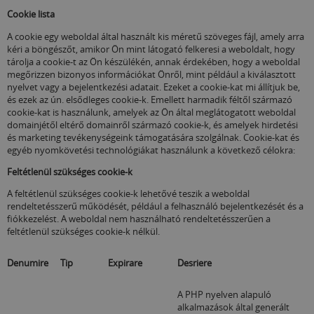
Cookie lista
A cookie egy weboldal által használt kis méretű szöveges fájl, amely arra
kéri a böngészőt, amikor Ön mint látogató felkeresi a weboldalt, hogy
tárolja a cookie-t az Ön készülékén,
annak érdekében, hogy a weboldal
megőrizzen bizonyos információkat Önről, mint például a kiválasztott
nyelvet vagy a bejelentkezési adatait.
Ezeket a cookie-kat mi állítjuk be,
és ezek az ún. elsődleges cookie-k.
Emellett
harmadik féltől származó
cookie-kat is használunk, amelyek az Ön által meglátogatott weboldal
domainjétől eltérő domainről származó cookie-k, és amelyek hirdetési
és marketing tevékenységeink támogatására szolgálnak.
Cookie-kat és
egyéb nyomkövetési technológiákat használunk a következő célokra:
Feltétlenül szükséges cookie-k
A feltétlenül szükséges cookie-k lehetővé teszik a weboldal
rendeltetésszerű működését, például a felhasználó bejelentkezését és a
fiókkezelést.
A weboldal nem használható rendeltetésszerűen a
feltétlenül szükséges cookie-k nélkül.
Denumire
Tip
Expirare
Desriere
A PHP nyelven alapuló
alkalmazások által generált