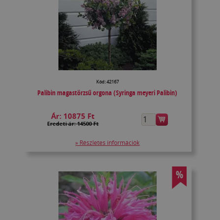
Kód: 42167
Palibin magastörzsű orgona (Syringa meyeri Palibin)
Ár:
10875 Ft
Eredeti ár: 14500 Ft
» Részletes információk
%