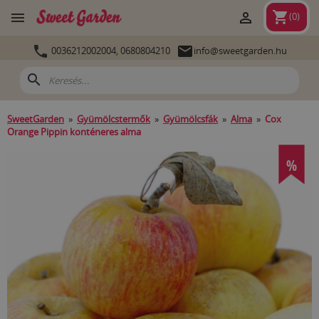
shopping_cart


(
0
)


0036212002004,
0680804210
info@sweetgarden.hu
search
SweetGarden
»
Gyümölcstermők
»
Gyümölcsfák
»
Alma
»
Cox
Orange Pippin konténeres alma
%