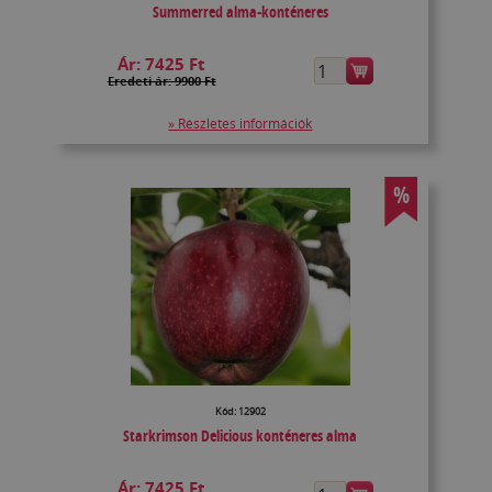
Summerred alma-konténeres
Ár:
7425 Ft
Eredeti ár: 9900 Ft
» Részletes információk
%
Kód: 12902
Starkrimson Delicious konténeres alma
Ár:
7425 Ft