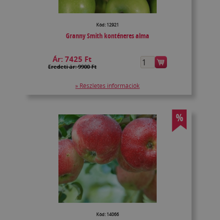
Kód: 12921
Granny Smith konténeres alma
Ár:
7425 Ft
Eredeti ár: 9900 Ft
» Részletes információk
%
Kód: 14066