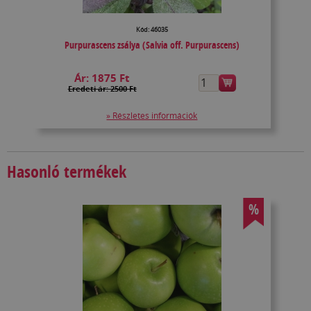
Kód: 46035
Purpurascens zsálya (Salvia off. Purpurascens)
Ár:
1875 Ft
Eredeti ár: 2500 Ft
» Részletes információk
Hasonló termékek
%