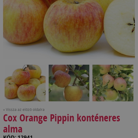
« Vissza az előző oldalra
Cox Orange Pippin konténeres
alma
KÓD: 12941