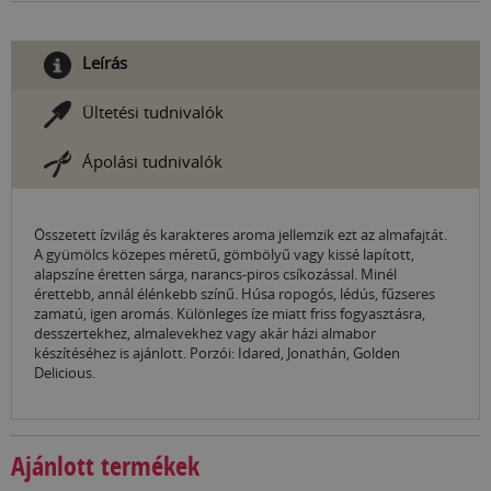
Leírás
Ültetési tudnivalók
Ápolási tudnivalók
Összetett ízvilág és karakteres aroma jellemzik ezt az almafajtát.
A gyümölcs közepes méretű, gömbölyű vagy kissé lapított,
alapszíne éretten sárga, narancs-piros csíkozással. Minél
érettebb, annál élénkebb színű. Húsa ropogós, lédús, fűzseres
zamatú, igen aromás. Különleges íze miatt friss fogyasztásra,
desszertekhez, almalevekhez vagy akár házi almabor
készítéséhez is ajánlott. Porzói: Idared, Jonathán, Golden
Delicious.
Ajánlott termékek