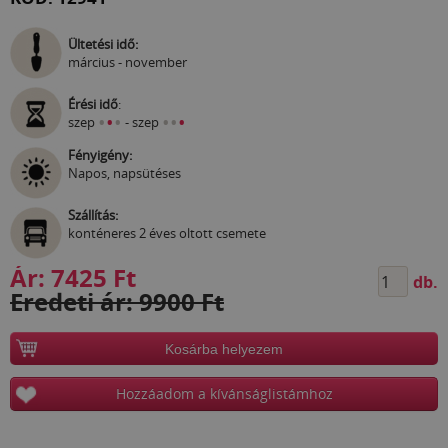
Ültetési idő:
március - november
Érési idő
:
•
•
•
•
•
•
szep
- szep
Fényigény:
Napos, napsütéses
Szállítás:
konténeres 2 éves oltott csemete
Ár:
7425 Ft
db.
Eredeti ár: 9900 Ft
Kosárba helyezem
Hozzáadom a kívánságlistámhoz