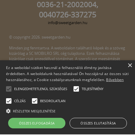
0036-21-2002004,
0040726-337275
info@sweetgarden.hu
© copyright 2026. sweetgarden.hu
Minden jog fenntartva. A weboldalon található képek és a szöveg
kizárólag a SC MOBILRO SRL cég tulajdona. Ezek felhasználása
kizárólag csak engedéllyel történhet. A szerzői jog megsértését
×
törvény bünteti. Amennyiben az oldalunkon esetleges szerzői jog
Ez a weboldal sütiket használ a felhasználói élmény javítása
megsértését észlelné, kérjük, jelezze ezt felénk a következő e-mail
érdekében. A weboldalunk használatával Ön hozzájárul az összes süti
címen:
info@sweetgarden.hu
használatához, a Cookie szabályzatunknak megfelelően.
Bővebben
ELENGEDHETETLENÜL SZÜKSÉGES
TELJESÍTMÉNY
CÉLZÁS
BESOROLATLAN
RÉSZLETEK MEGJELENÍTÉSE
Cégnév: SC Mobilro SRL
ÖSSZES ELFOGADÁSA
ÖSSZES ELUTASÍTÁSA
Adószám: 30498990-2-51
Muntele Găina 10/A