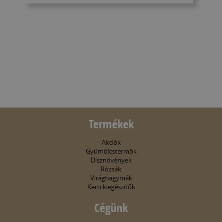
Termékek
Akciók
Gyümölcstermők
Dísznövények
Rózsák
Virághagymák
Kerti kiegészítők
Cégünk