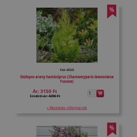
%
Kód: 45025
Oszlopos arany hamisciprus (Chamaecyparis lawsoniana
Yvonne)
Ár:
3150 Ft
Eredeti ár: 4200 Ft
» Részletes információk
%