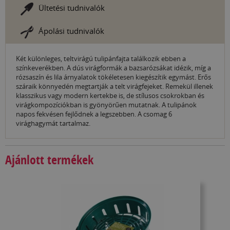
Ültetési tudnivalók
Ápolási tudnivalók
Két különleges, teltvirágú tulipánfajta találkozik ebben a
színkeverékben. A dús virágformák a bazsarózsákat idézik, míg a
rózsaszín és lila árnyalatok tökéletesen kiegészítik egymást. Erős
száraik könnyedén megtartják a telt virágfejeket. Remekül illenek
klasszikus vagy modern kertekbe is, de stílusos csokrokban és
virágkompozíciókban is gyönyörűen mutatnak. A tulipánok
napos fekvésen fejlődnek a legszebben. A csomag 6
virághagymát tartalmaz.
Ajánlott termékek