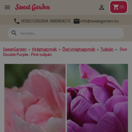
shopping_cart


(
0
)


0036212002004,
0680804210
info@sweetgarden.hu
search
SweetGarden
»
Virághagymák
»
Őszi virághagymák
»
Tulipán
»
Duo
Double Purple - Pink tulipán