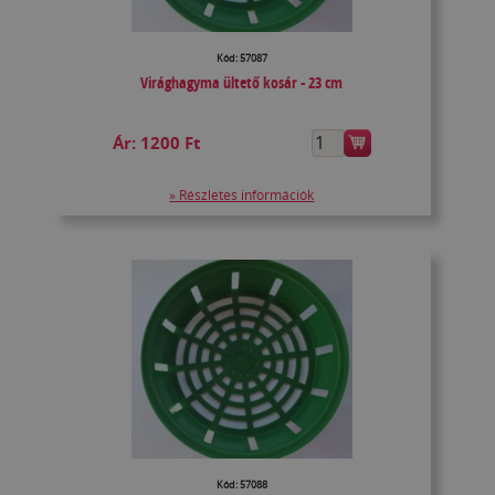
Kód: 57087
Virághagyma ültető kosár - 23 cm
Ár:
1200 Ft
» Részletes információk
Kód: 57088