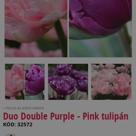
« Vissza az előző oldalra
Duo Double Purple - Pink tulipán
KÓD: 32572