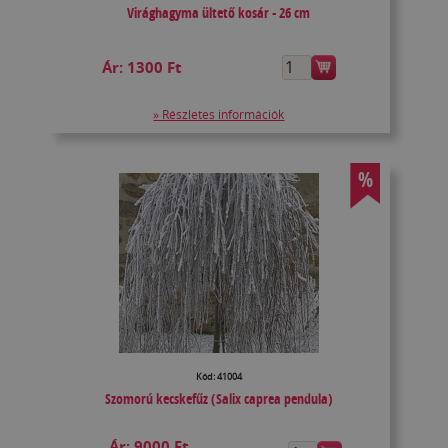
Virághagyma ültető kosár - 26 cm
Ár:
1300 Ft
» Részletes információk
%
Kód: 41004
Szomorú kecskefűz (Salix caprea pendula)
Ár:
9000 Ft