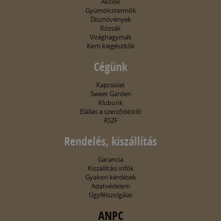
Akciók
Gyümölcstermők
Dísznövények
Rózsák
Virághagymák
Kerti kiegészítők
Cégünk
Kapcsolat
Sweet Garden
Klubunk
Elállás a szerződéstől
ÁSZF
Rendelés, kiszállítás
Garancia
Kiszállítási infók
Gyakori kérdések
Adatvédelem
Ügyfélszolgálat
ANPC