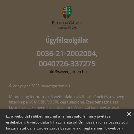
Ügyfélszolgálat
0036-21-2002004,
0040726-337275
info@sweetgarden.hu
© copyright 2026. sweetgarden.hu
Minden jog fenntartva. A weboldalon található képek és a szöveg
kizárólag a SC MOBILRO SRL cég tulajdona. Ezek felhasználása
kizárólag csak engedéllyel történhet. A szerzői jog megsértését
×
törvény bünteti. Amennyiben az oldalunkon esetleges szerzői jog
Ez a weboldal sütiket használ a felhasználói élmény javítása
megsértését észlelné, kérjük, jelezze ezt felénk a következő e-mail
érdekében. A weboldalunk használatával Ön hozzájárul az összes süti
címen:
info@sweetgarden.hu
használatához, a Cookie szabályzatunknak megfelelően.
Bővebben