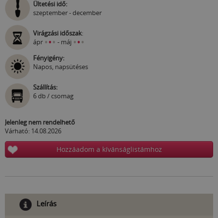
Ültetési idő:
szeptember - december
Virágzási időszak
:
•
•
•
•
•
•
ápr
- máj
Fényigény:
Napos, napsütéses
Szállítás:
6 db / csomag
Jelenleg nem rendelhető
Várható: 14.08.2026
Hozzáadom a kívánságlistámhoz
Leírás