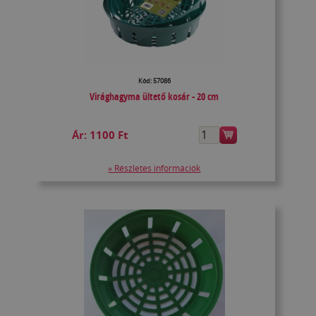
Kód: 57086
Virághagyma ültető kosár - 20 cm
Ár:
1100 Ft
» Részletes információk