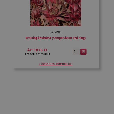
Kód: 47261
Red King kövirózsa (Sempervivum Red King)
Ár:
1875 Ft
Eredeti ár: 2500 Ft
» Részletes információk