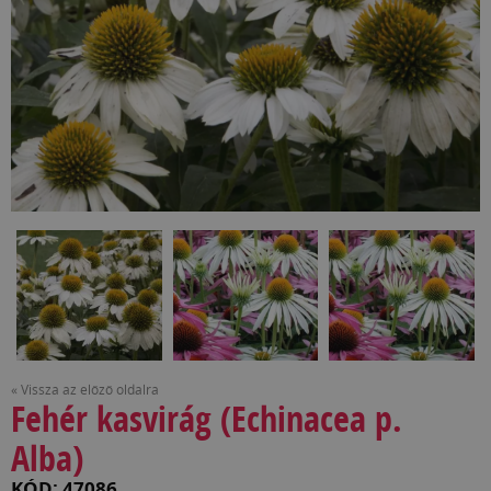
« Vissza az előző oldalra
Fehér kasvirág (Echinacea p.
Alba)
KÓD: 47086