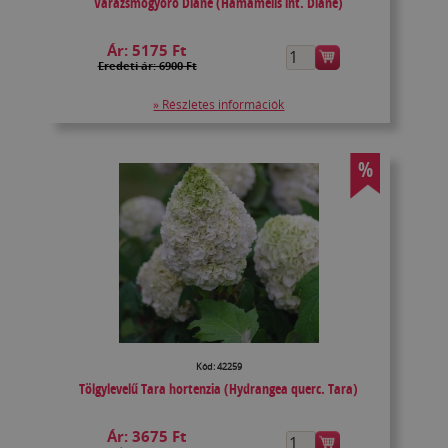
Varázsmogyoró Diane (Hamamelis int. Diane)
Ár:
5175 Ft
Eredeti ár: 6900 Ft
» Részletes információk
%
Kód: 42259
Tölgylevelű Tara hortenzia (Hydrangea querc. Tara)
Ár:
3675 Ft