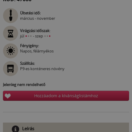
Ültetési idő:
március - november
Virágzási időszak
:
•
•
•
•
•
•
júl
- szep
Fényigény:
Napos, félárnyékos
Szállítás:
P9-es konténeres növény
Jelenleg nem rendelhető
Hozzáadom a kívánságlistámhoz
Leírás