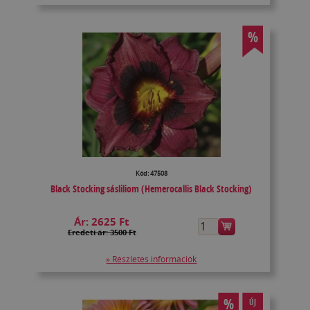
%
Kód: 47508
Black Stocking sásliliom (Hemerocallis Black Stocking)
Ár:
2625 Ft
Eredeti ár: 3500 Ft
» Részletes információk
%
ÚJ