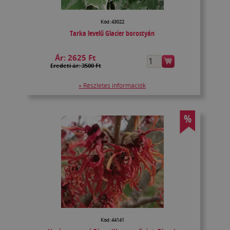
Kód: 43022
Tarka levelű Glacier borostyán
Ár:
2625 Ft
Eredeti ár: 3500 Ft
» Részletes információk
%
Kód: 44141