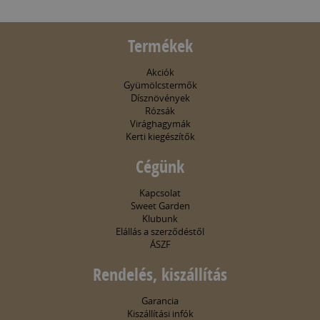
Termékek
Akciók
Gyümölcstermők
Dísznövények
Rózsák
Virághagymák
Kerti kiegészítők
Cégünk
Kapcsolat
Sweet Garden
Klubunk
Elállás a szerződéstől
ÁSZF
Rendelés, kiszállítás
Garancia
Kiszállítási infók