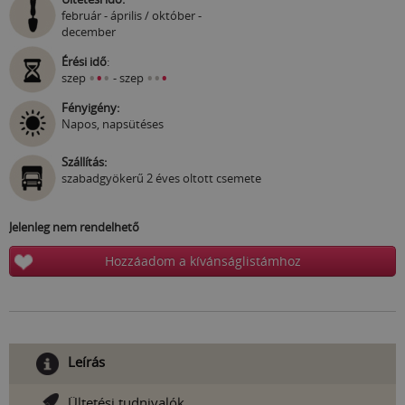
február - április / október -
december
Érési idő
:
•
•
•
•
•
•
szep
- szep
Fényigény:
Napos, napsütéses
Szállítás:
szabadgyökerű 2 éves oltott csemete
Jelenleg nem rendelhető
Hozzáadom a kívánságlistámhoz
Leírás
Ültetési tudnivalók