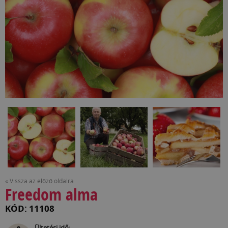
« Vissza az előző oldalra
Freedom alma
KÓD: 11108
Ültetési idő: