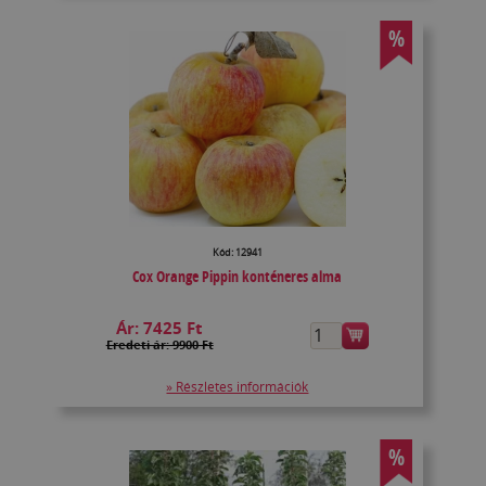
%
Kód: 12941
Cox Orange Pippin konténeres alma
Ár:
7425 Ft
Eredeti ár: 9900 Ft
» Részletes információk
%