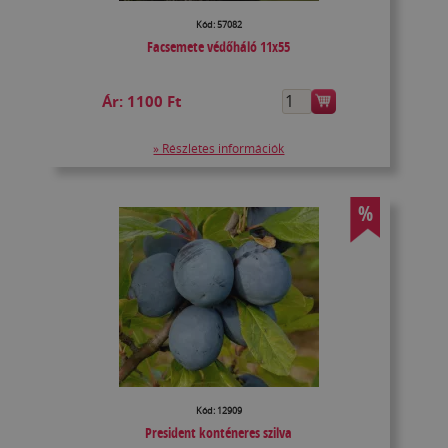
Kód: 57082
Facsemete védőháló 11x55
Ár:
1100 Ft
» Részletes információk
%
Kód: 12909
President konténeres szilva