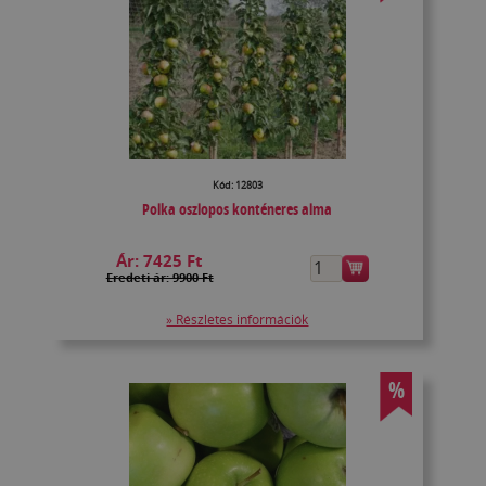
Kód: 12803
Polka oszlopos konténeres alma
Ár:
7425 Ft
Eredeti ár: 9900 Ft
» Részletes információk
%