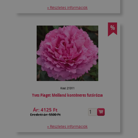
» Részletes információk
%
Kód: 21311
Yves Piaget Meilland konténeres futórózsa
Ár:
4125 Ft
Eredeti ár: 5500 Ft
» Részletes információk