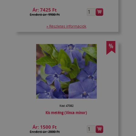
Ár:
7425 Ft
Eredeti ár: 9900 Ft
» Részletes információk
%
Kód: 47082
Kis meténg (Vinca minor)
Ár:
1500 Ft
Eredeti ár: 2000 Ft