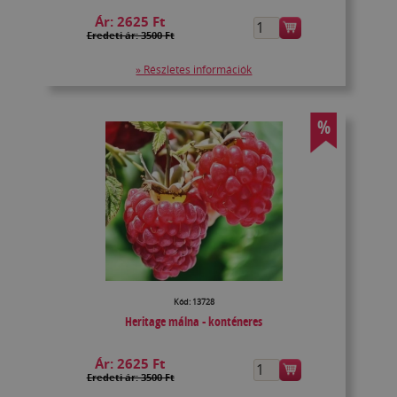
Ár:
2625 Ft
Eredeti ár: 3500 Ft
» Részletes információk
%
Kód: 13728
Heritage málna - konténeres
Ár:
2625 Ft
Eredeti ár: 3500 Ft