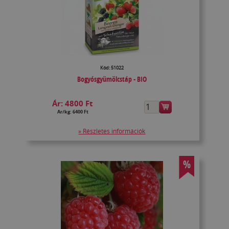
Kód: 51022
Bogyósgyümölcstáp - BIO
Ár:
4800 Ft
Ár/kg: 6400 Ft
» Részletes információk
%