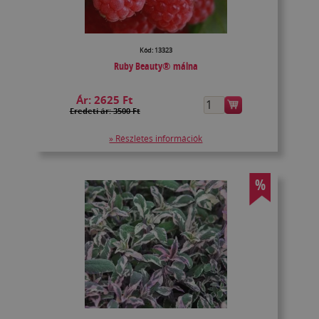
Kód: 13323
Ruby Beauty® málna
Ár:
2625 Ft
Eredeti ár: 3500 Ft
» Részletes információk
%