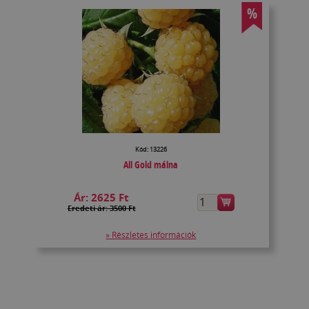
%
Kód: 13226
All Gold málna
Ár:
2625 Ft
Eredeti ár: 3500 Ft
» Részletes információk