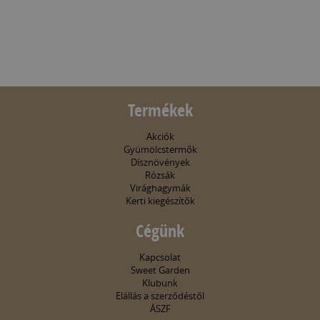
Termékek
Akciók
Gyümölcstermők
Dísznövények
Rózsák
Virághagymák
Kerti kiegészítők
Cégünk
Kapcsolat
Sweet Garden
Klubunk
Elállás a szerződéstől
ÁSZF