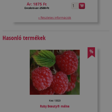
Ár:
1875 Ft
Eredeti ár: 2500 Ft
» Részletes információk
Hasonló termékek
%
Kód: 13323
Ruby Beauty® málna