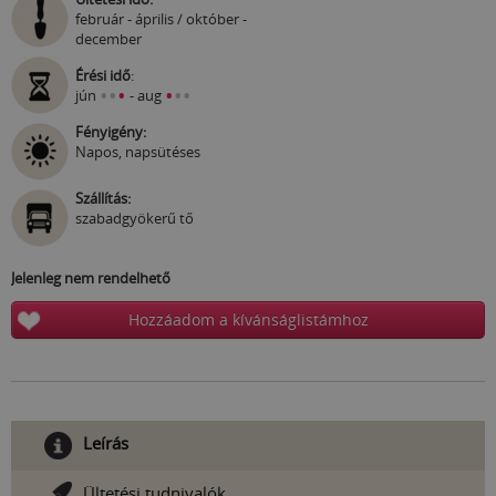
február - április / október -
december
Érési idő
:
•
•
•
•
•
•
jún
- aug
Fényigény:
Napos, napsütéses
Szállítás:
szabadgyökerű tő
Jelenleg nem rendelhető
Hozzáadom a kívánságlistámhoz
Leírás
Ültetési tudnivalók