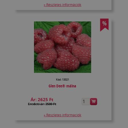
» Részletes információk
%
Kód: 13321
Glen Dee® málna
Ár:
2625 Ft
Eredeti ár: 3500 Ft
» Részletes információk