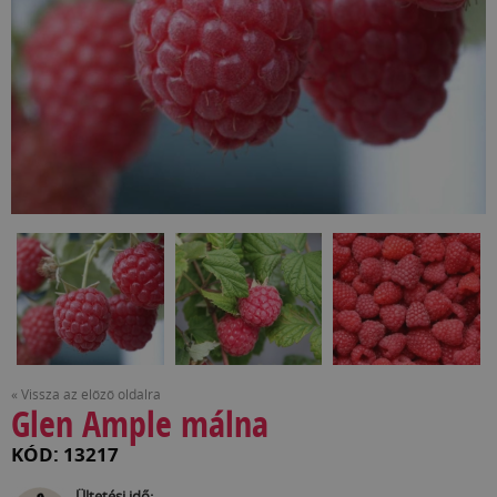
« Vissza az előző oldalra
Glen Ample málna
KÓD: 13217
Ültetési idő: