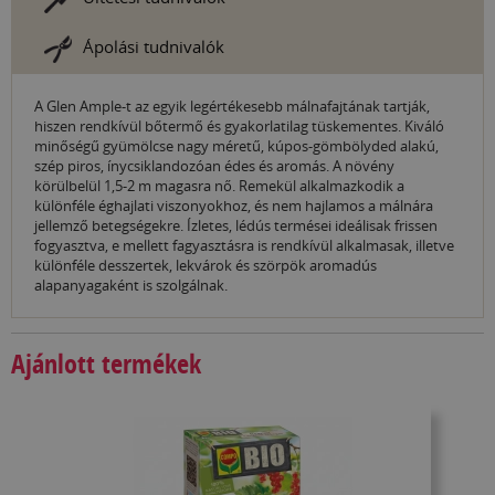
Ápolási tudnivalók
A Glen Ample-t az egyik legértékesebb málnafajtának tartják,
hiszen rendkívül bőtermő és gyakorlatilag tüskementes. Kiváló
minőségű gyümölcse nagy méretű, kúpos-gömbölyded alakú,
szép piros, ínycsiklandozóan édes és aromás. A növény
körülbelül 1,5-2 m magasra nő. Remekül alkalmazkodik a
különféle éghajlati viszonyokhoz, és nem hajlamos a málnára
jellemző betegségekre. Ízletes, lédús termései ideálisak frissen
fogyasztva, e mellett fagyasztásra is rendkívül alkalmasak, illetve
különféle desszertek, lekvárok és szörpök aromadús
alapanyagaként is szolgálnak.
Ajánlott termékek