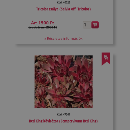
Kód: 46029
Tricolor zsálya (Salvia off. Tricolor)
Ár:
1500 Ft
Eredeti ár: 2000 Ft
» Részletes információk
%
Kód: 47261
Red King kövirózsa (Sempervivum Red King)