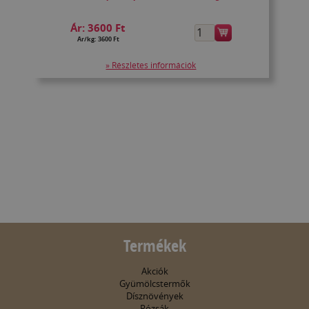
Ár:
3600 Ft
Ár/kg: 3600 Ft
» Részletes információk
Termékek
Akciók
Gyümölcstermők
Dísznövények
Rózsák