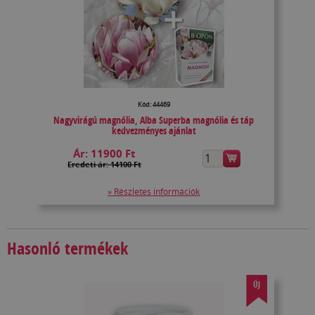
Kód: 44469
Nagyvirágú magnólia, Alba Superba magnólia és táp
kedvezményes ajánlat
Ár:
11900 Ft
Eredeti ár: 14100 Ft
» Részletes információk
Hasonló termékek
ÚJ