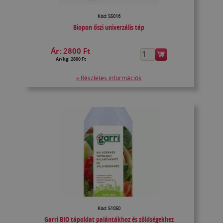
Kód: 55016
Biopon őszi univerzális táp
Ár:
2800 Ft
Ár/kg: 2800 Ft
» Részletes információk
Kód: 51050
Garri BIO tápoldat palántákhoz és zöldségekhez