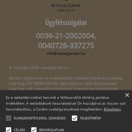
Ügyfélszolgálat
0036-21-2002004,
0040726-337275
info@sweetgarden.hu
© copyright 2026. sweetgarden.hu
Minden jog fenntartva. A weboldalon található képek és a szöveg
kizárólag a SC MOBILRO SRL cég tulajdona. Ezek felhasználása
kizárólag csak engedéllyel történhet. A szerzői jog megsértését
×
törvény bünteti. Amennyiben az oldalunkon esetleges szerzői jog
Ez a weboldal sütiket használ a felhasználói élmény javítása
megsértését észlelné, kérjük, jelezze ezt felénk a következő e-mail
érdekében. A weboldalunk használatával Ön hozzájárul az összes süti
címen:
info@sweetgarden.hu
használatához, a Cookie szabályzatunknak megfelelően.
Bővebben
ELENGEDHETETLENÜL SZÜKSÉGES
TELJESÍTMÉNY
CÉLZÁS
BESOROLATLAN