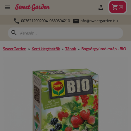
shopping_cart


(
0
)


0036212002004,
0680804210
info@sweetgarden.hu
search
SweetGarden
»
Kerti kiegészítők
»
Tápok
»
Bogyósgyümölcstáp - BIO