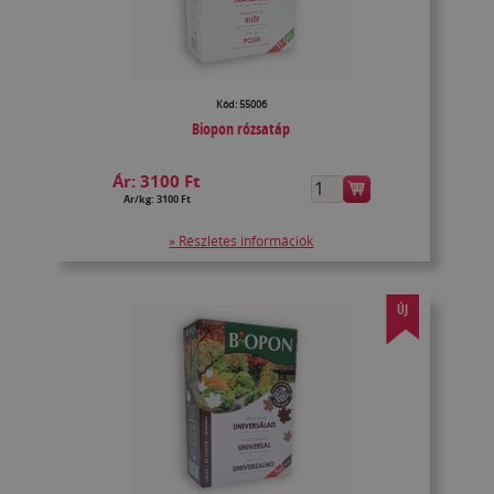
Kód: 55006
Biopon rózsatáp
Ár:
3100 Ft
Ár/kg: 3100 Ft
» Részletes információk
ÚJ