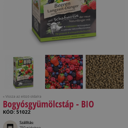
« Vissza az előző oldalra
Bogyósgyümölcstáp - BIO
KÓD: 51022
Szállítás:
750 g/doboz