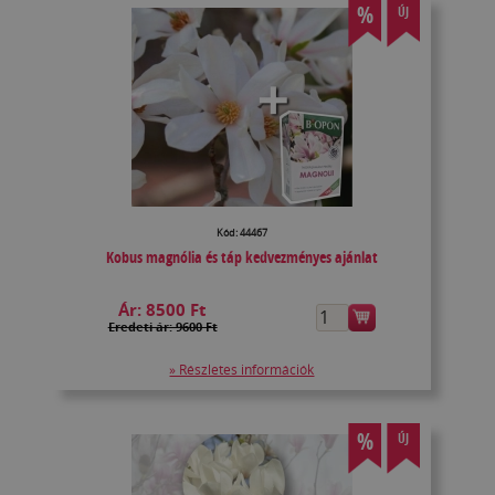
%
ÚJ
Kód: 44467
Kobus magnólia és táp kedvezményes ajánlat
Ár:
8500 Ft
Eredeti ár: 9600 Ft
» Részletes információk
%
ÚJ