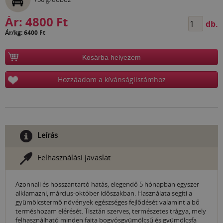
Ár:
4800 Ft
db.
Ár/kg: 6400 Ft
Kosárba helyezem
Hozzáadom a kívánságlistámhoz
Leírás
Felhasználási javaslat
Azonnali és hosszantartó hatás, elegendő 5 hónapban egyszer
alklamazni, március-október időszakban. Használata segíti a
gyümölcstermő növények egészséges fejlődését valamint a bő
terméshozam elérését. Tisztán szerves, természetes trágya, mely
felhasználható minden fajta bogyósgyümölcsű és gyümölcsfa