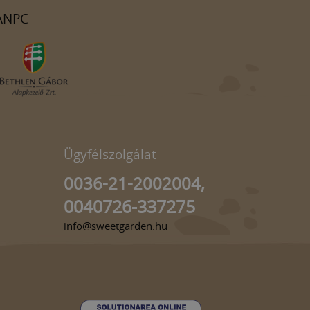
ANPC
Ügyfélszolgálat
0036-21-2002004,
0040726-337275
info@sweetgarden.hu