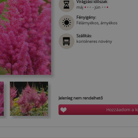
Virágzási időszak
:
•
•
•
•
•
•
máj
- jún
Fényigény:
Félárnyékos, árnyékos
Szállítás:
konténeres növény
Jelenleg nem rendelhető
Hozzáadom a k