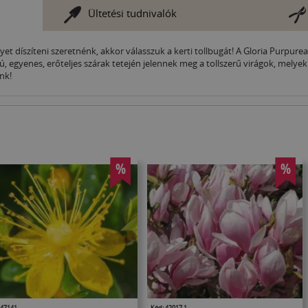
Ültetési tudnivalók
t díszíteni szeretnénk, akkor válasszuk a kerti tollbugát! A Gloria Purpurea 
ú, egyenes, erőteljes szárak tetején jelennek meg a tollszerű virágok, mely
nk!
%
%
 47141
Kód: 42017.1