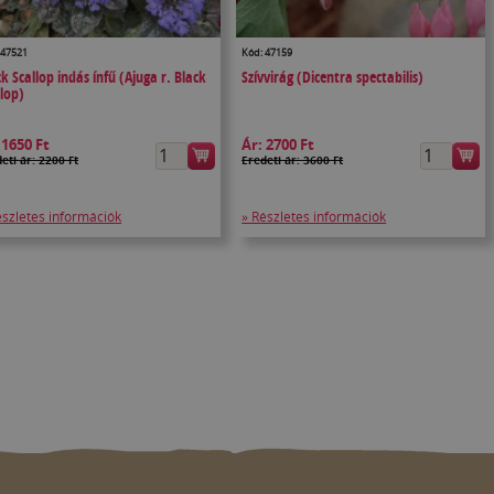
 47521
Kód: 47159
k Scallop indás ínfű (Ajuga r. Black
Szívvirág (Dicentra spectabilis)
llop)
:
1650 Ft
Ár:
2700 Ft
eti ár: 2200 Ft
Eredeti ár: 3600 Ft
észletes információk
» Részletes információk