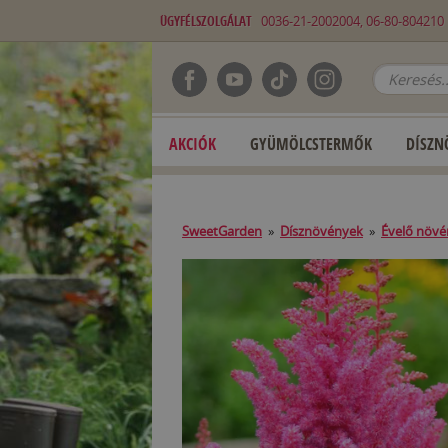
ÜGYFÉLSZOLGÁLAT
0036-21-2002004, 06-80-80421
AKCIÓK
GYÜMÖLCSTERMŐK
DÍSZN
SweetGarden
»
Dísznövények
»
Évelő növ