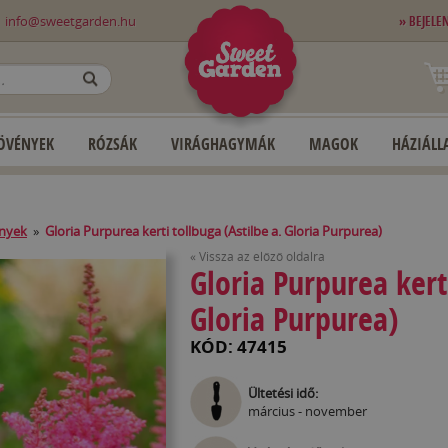
0
info@sweetgarden.hu
» BEJELE
OK
ÖVÉNYEK
RÓZSÁK
VIRÁGHAGYMÁK
MAGOK
HÁZIÁLLA
ények
»
Gloria Purpurea kerti tollbuga (Astilbe a. Gloria Purpurea)
« Vissza az előző oldalra
Gloria Purpurea kerti
Gloria Purpurea)
KÓD: 47415
Ültetési idő:
március - november