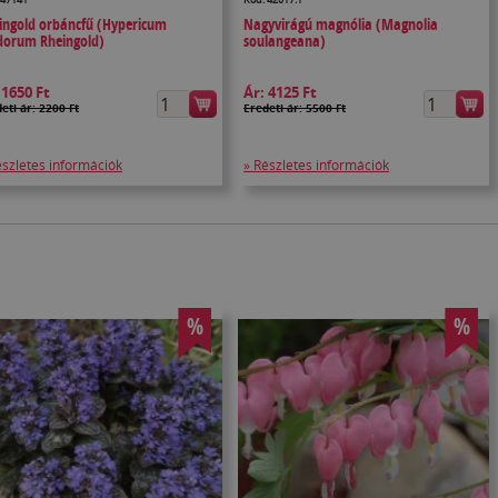
ingold orbáncfű (Hypericum
Nagyvirágú magnólia (Magnolia
dorum Rheingold)
soulangeana)
:
1650 Ft
Ár:
4125 Ft
eti ár: 2200 Ft
Eredeti ár: 5500 Ft
észletes információk
» Részletes információk
%
%