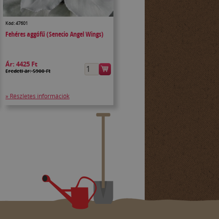
Kód: 47601
Fehéres aggófű (Senecio Angel Wings)
Ár:
4425 Ft
Eredeti ár: 5900 Ft
» Részletes információk