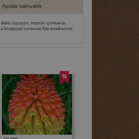
Ápolási tudnivalók
élénk rózsaszín, intenzív színével és
ek a középzöld lombozat fölé emelkednek.
%
Kód: 47640