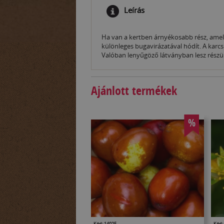
Leírás
Ha van a kertben árnyékosabb rész, amelye
különleges bugavirázatával hódít. A karcs
Valóban lenyűgöző látványban lesz részü
Ajánlott termékek
%
Kód: 14025
Kód: