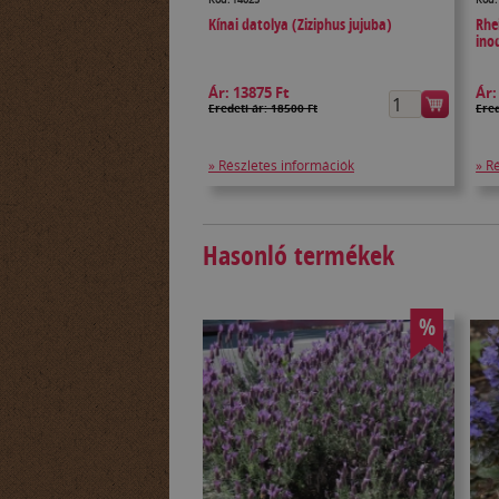
Kínai datolya (Ziziphus jujuba)
Rhe
ino
Ár:
13875 Ft
Ár
Eredeti ár: 18500 Ft
Ered
» Részletes információk
» R
Hasonló termékek
%