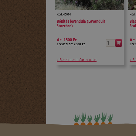
Kód: 46014
Kód:
Bóbitás levendula (Lavandula
Blac
Stoechas)
Sca
Ár:
1500 Ft
Ár
Eredeti ár: 2000 Ft
Ered
» Részletes információk
» R