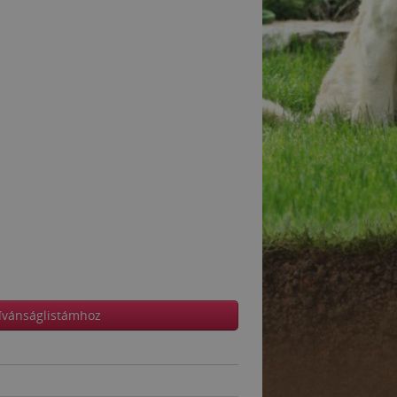
ívánságlistámhoz