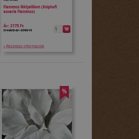
Flamenco fáklyaliliom (Kniphofi
auvaria Flamenco)
Ár:
2175 Ft
Eredeti ár: 2900 Ft
» Részletes információk
%