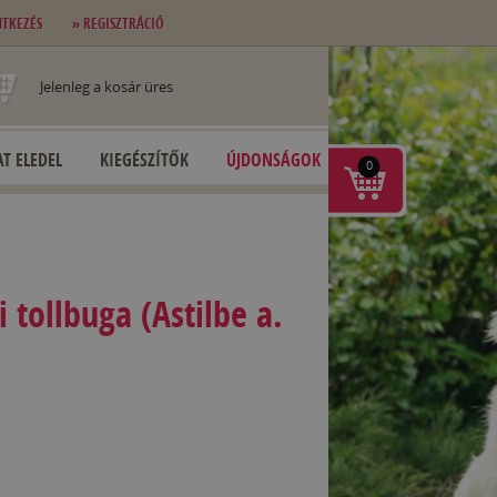
NTKEZÉS
» REGISZTRÁCIÓ
Jelenleg a kosár üres
T ELEDEL
KIEGÉSZÍTŐK
ÚJDONSÁGOK
0
 tollbuga (Astilbe a.