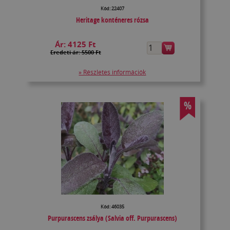
Kód: 22407
Heritage konténeres rózsa
Ár:
4125 Ft
Eredeti ár: 5500 Ft
» Részletes információk
%
Kód: 46035
Purpurascens zsálya (Salvia off. Purpurascens)