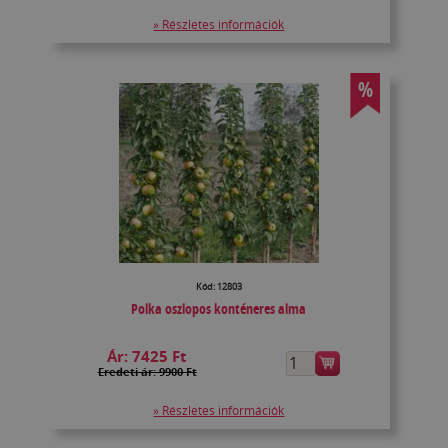
» Részletes információk
%
Kód: 12803
Polka oszlopos konténeres alma
Ár:
7425 Ft
Eredeti ár: 9900 Ft
» Részletes információk