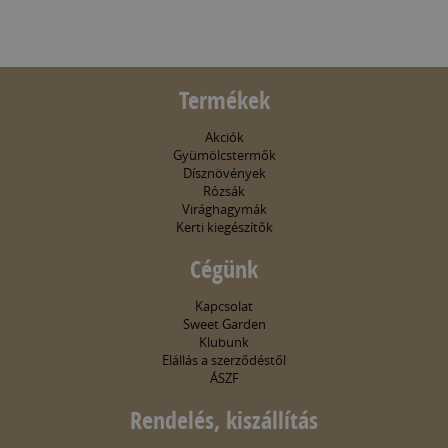
Termékek
Akciók
Gyümölcstermők
Dísznövények
Rózsák
Virághagymák
Kerti kiegészítők
Cégünk
Kapcsolat
Sweet Garden
Klubunk
Elállás a szerződéstől
ÁSZF
Rendelés, kiszállítás