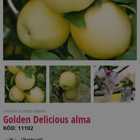
« Vissza az előző oldalra
Golden Delicious alma
KÓD: 11102
Ültetési idő: