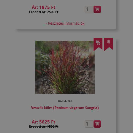
Ár:
1875 Ft
Eredeti ár: 2500 Ft
» Részletes információk
%
ÚJ
Kód: 47741
Vesszős köles (Panicum virgatum Sangria)
Ár:
5625 Ft
Eredeti ár: 7500 Ft