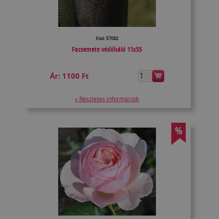
Kód: 57082
Facsemete védőháló 11x55
Ár:
1100 Ft
» Részletes információk
%