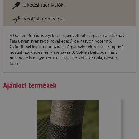
Ültetési tudnivalók
Ápolási tudnivalók
A Golden Delicious egyike a legkedveltebb sárga almafajtáknak.
Fája ugyan gyengébb növekedésű, de nagyon bőtermő.
Gyümölcsei ínycsiklandozóak, sárgás színűek, szilárd, roppanó
húsúak, ízük édeskés, kissé savas. A Golden Delicious, mint
pollenadó is nagyon értékes fajta. Porzófajtái: Gala, Gloster,
Idared.
Ajánlott termékek