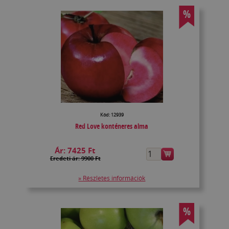
%
Kód: 12939
Red Love konténeres alma
Ár:
7425 Ft
Eredeti ár: 9900 Ft
» Részletes információk
%