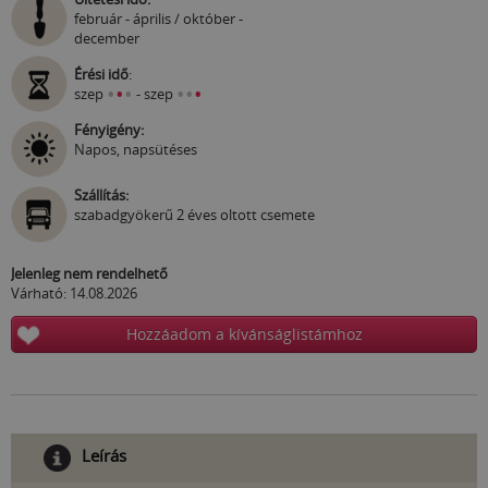
február - április / október -
december
Érési idő
:
•
•
•
•
•
•
szep
- szep
Fényigény:
Napos, napsütéses
Szállítás:
szabadgyökerű 2 éves oltott csemete
Jelenleg nem rendelhető
Várható: 14.08.2026
Hozzáadom a kívánságlistámhoz
Leírás