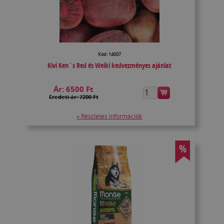
Kód: 14007
Kivi Ken`s Red és Weiki kedvezményes ajánlat
Ár:
6500 Ft
Eredeti ár: 7200 Ft
» Részletes információk
%