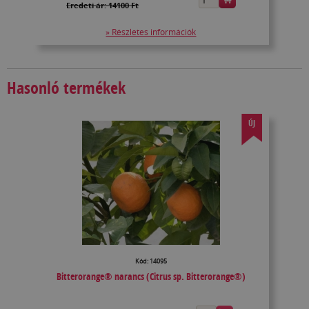
Eredeti ár: 14100 Ft
» Részletes információk
Hasonló termékek
ÚJ
Kód: 14095
Bitterorange® narancs (Citrus sp. Bitterorange®)