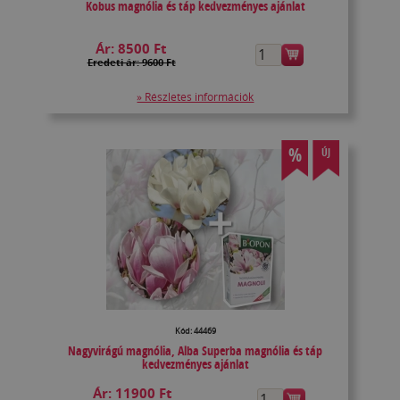
Kobus magnólia és táp kedvezményes ajánlat
Ár:
8500 Ft
Eredeti ár: 9600 Ft
» Részletes információk
%
ÚJ
Kód: 44469
Nagyvirágú magnólia, Alba Superba magnólia és táp
kedvezményes ajánlat
Ár:
11900 Ft