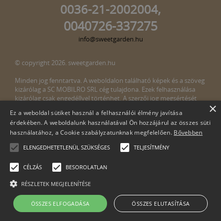
0036-21-2002004,
0040726-337275
info@sweetgarden.hu
© copyright 2026. sweetgarden.hu
Minden jog fenntartva. A weboldalon található képek és a szöveg
kizárólag a SC MOBILRO SRL cég tulajdona. Ezek felhasználása
kizárólag csak engedéllyel történhet. A szerzői jog megsértését
×
törvény bünteti. Amennyiben az oldalunkon esetleges szerzői jog
Ez a weboldal sütiket használ a felhasználói élmény javítása
megsértését észlelné, kérjük, jelezze ezt felénk a következő e-mail
érdekében. A weboldalunk használatával Ön hozzájárul az összes süti
címen:
info@sweetgarden.hu
használatához, a Cookie szabályzatunknak megfelelően.
Bővebben
ELENGEDHETETLENÜL SZÜKSÉGES
TELJESÍTMÉNY
CÉLZÁS
BESOROLATLAN
RÉSZLETEK MEGJELENÍTÉSE
Cégnév: SC Mobilro SRL
ÖSSZES ELFOGADÁSA
ÖSSZES ELUTASÍTÁSA
Adószám: 30498990-2-51
Muntele Găina 10/A