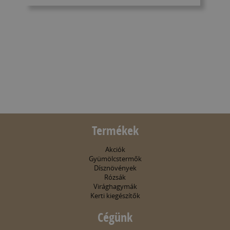
Termékek
Akciók
Gyümölcstermők
Dísznövények
Rózsák
Virághagymák
Kerti kiegészítők
Cégünk