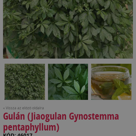
« Vissza az előző oldalra
Gulán (Jiaogulan Gynostemma
pentaphyllum)
KÓD: 46017