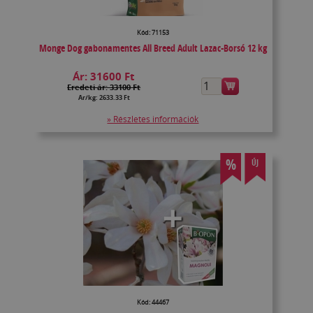
Kód: 71153
Monge Dog gabonamentes All Breed Adult Lazac-Borsó 12 kg
Ár:
31600 Ft
Eredeti ár: 33100 Ft
Ár/kg: 2633.33 Ft
» Részletes információk
%
ÚJ
Kód: 44467