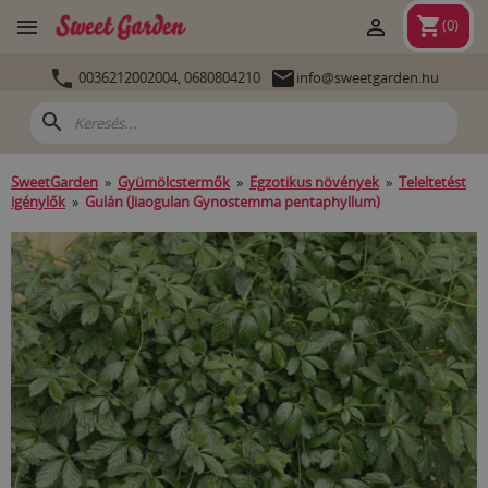
shopping_cart


(
0
)


0036212002004,
0680804210
info@sweetgarden.hu
search
SweetGarden
»
Gyümölcstermők
»
Egzotikus növények
»
Teleltetést
igénylők
»
Gulán (Jiaogulan Gynostemma pentaphyllum)