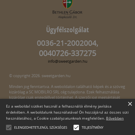
Ügyfélszolgálat
0036-21-2002004,
0040726-337275
info@sweetgarden.hu
© copyright 2026. sweetgarden.hu
Minden jog fenntartva. A weboldalon található képek és a szöveg
kizárólag a SC MOBILRO SRL cég tulajdona. Ezek felhasználása
kizárólag csak engedéllyel történhet. A szerzői jog megsértését
×
törvény bünteti. Amennyiben az oldalunkon esetleges szerzői jog
Ez a weboldal sütiket használ a felhasználói élmény javítása
megsértését észlelné, kérjük, jelezze ezt felénk a következő e-mail
érdekében. A weboldalunk használatával Ön hozzájárul az összes süti
címen:
info@sweetgarden.hu
használatához, a Cookie szabályzatunknak megfelelően.
Bővebben
ELENGEDHETETLENÜL SZÜKSÉGES
TELJESÍTMÉNY