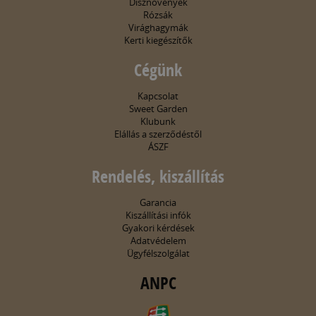
Dísznövények
Rózsák
Virághagymák
Kerti kiegészítők
Cégünk
Kapcsolat
Sweet Garden
Klubunk
Elállás a szerződéstől
ÁSZF
Rendelés, kiszállítás
Garancia
Kiszállítási infók
Gyakori kérdések
Adatvédelem
Ügyfélszolgálat
ANPC