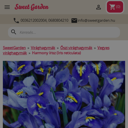
shopping_cart


(
0
)


0036212002004,
0680804210
info@sweetgarden.hu
search
SweetGarden
»
Virághagymák
»
Őszi virághagymák
»
Vegyes
virághagymák
»
Harmony írisz (Iris reticulata)