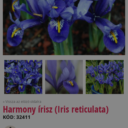
« Vissza az előző oldalra
Harmony írisz (Iris reticulata)
KÓD: 32411