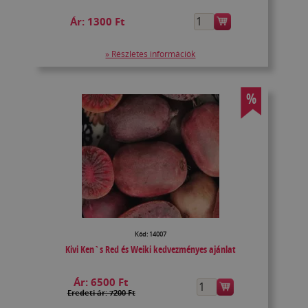
Ár:
1300 Ft
» Részletes információk
%
Kód: 14007
Kivi Ken`s Red és Weiki kedvezményes ajánlat
Ár:
6500 Ft
Eredeti ár: 7200 Ft