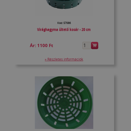
Kód: 57086
Virághagyma ültető kosár - 20 cm
Ár:
1100 Ft
» Részletes információk