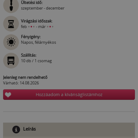
Ültetési idő:
szeptember - december
Virágzási időszak
:
•
•
•
•
•
•
feb
- már
Fényigény:
Napos, félárnyékos
Szállítás:
10 db / 1 csomag
Jelenleg nem rendelhető
Várható: 14.08.2026
Hozzáadom a kívánságlistámhoz
Leírás