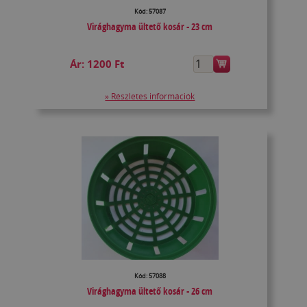
Kód: 57087
Virághagyma ültető kosár - 23 cm
Ár:
1200 Ft
» Részletes információk
Kód: 57088
Virághagyma ültető kosár - 26 cm