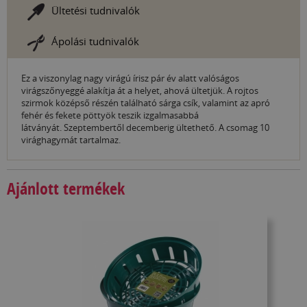
Ültetési tudnivalók
Ápolási tudnivalók
Ez a viszonylag nagy virágú írisz pár év alatt valóságos
virágszőnyeggé alakítja át a helyet, ahová ültetjük. A rojtos
szirmok középső részén található sárga csík, valamint az apró
fehér és fekete pöttyök teszik izgalmasabbá
látványát. Szeptembertől decemberig ültethető. A csomag 10
virághagymát tartalmaz.
Ajánlott termékek