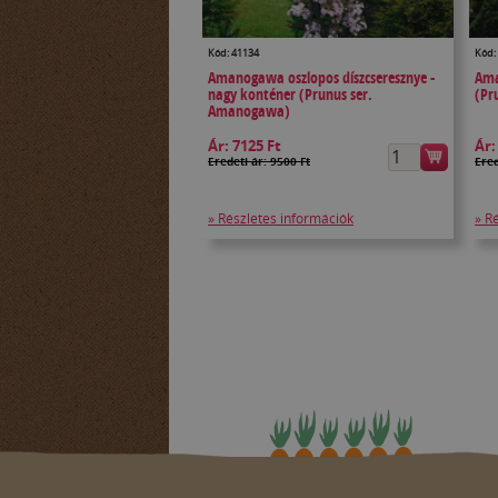
Kód: 41134
Kód:
Amanogawa oszlopos díszcseresznye -
Ama
nagy konténer (Prunus ser.
(Pr
Amanogawa)
Ár:
7125 Ft
Ár
Eredeti ár: 9500 Ft
Ered
» Részletes információk
» R