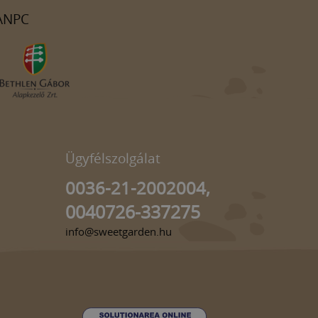
ANPC
Ügyfélszolgálat
0036-21-2002004,
0040726-337275
info@sweetgarden.hu