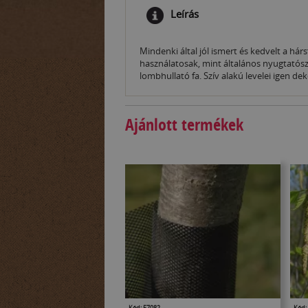
Leírás
Mindenki által jól ismert és kedvelt a há
használatosak, mint általános nyugtatósz
lombhullató fa. Szív alakú levelei igen d
Ajánlott termékek
Kód: 57082
Kód: