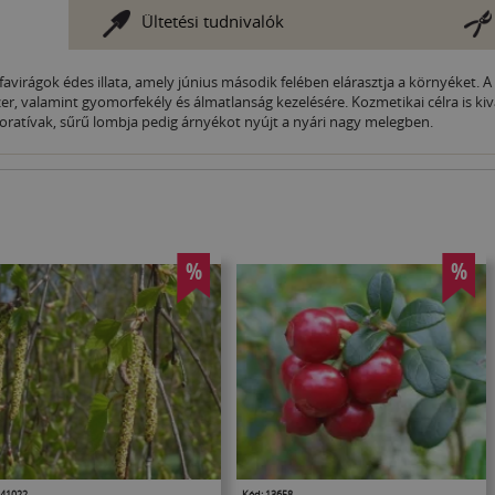
Ültetési tudnivalók
rsfavirágok édes illata, amely június második felében elárasztja a környéket.
er, valamint gyomorfekély és álmatlanság kezelésére. Kozmetikai célra is k
ekoratívak, sűrű lombja pedig árnyékot nyújt a nyári nagy melegben.
%
%
 41022
Kód: 13658