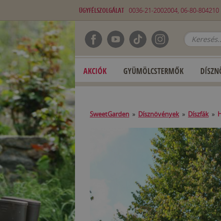
ÜGYFÉLSZOLGÁLAT
0036-21-2002004, 06-80-80421
AKCIÓK
GYÜMÖLCSTERMŐK
DÍSZN
SweetGarden
»
Dísznövények
»
Díszfák
»
H