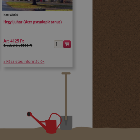
Kód: 41050
Hegyi juhar (Acer pseudoplatanus)
Ár:
4125 Ft
Eredeti ár: 5500 Ft
» Részletes információk