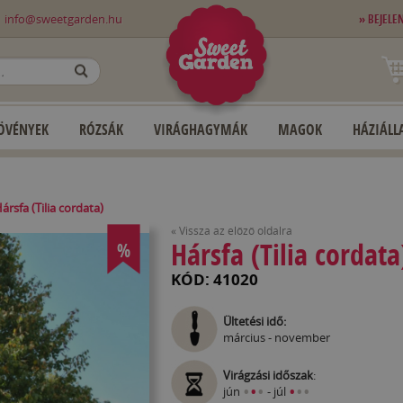
0
info@sweetgarden.hu
» BEJELE
OK
ÖVÉNYEK
RÓZSÁK
VIRÁGHAGYMÁK
MAGOK
HÁZIÁLLA
ársfa (Tilia cordata)
« Vissza az előző oldalra
Hársfa (Tilia cordata
%
KÓD: 41020
Ültetési idő:
március - november
Virágzási időszak
:
•
•
•
•
•
•
jún
- júl