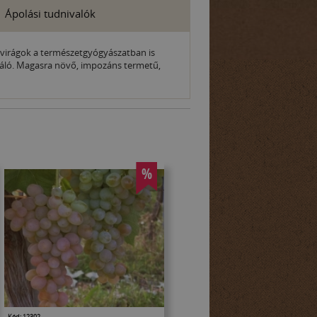
Ápolási tudnivalók
 A virágok a természetgyógyászatban is
iváló. Magasra növő, impozáns termetű,
%
Kód: 12302