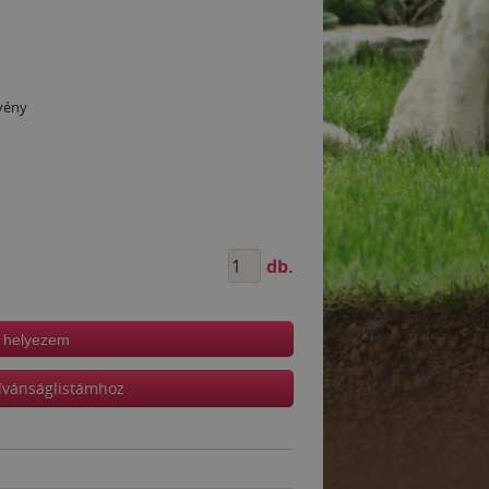
övény
db.
 helyezem
ívánságlistámhoz