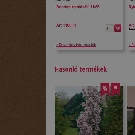
Facsemete védőháló 11x55
Nyí
Ár:
1100 Ft
Ár
Ered
» Részletes információk
» R
Hasonló termékek
%
ÚJ