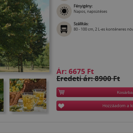
Fényigény:
Napos, napsütéses
Szállítás:
80 - 100 cm, 2 L-es konténeres n
Ár:
6675 Ft
Eredeti ár: 8900 Ft
Kosárba
Hozzáadom a k