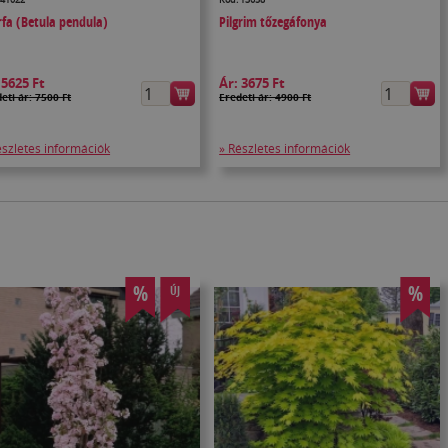
rfa (Betula pendula)
Pilgrim tőzegáfonya
:
5625 Ft
Ár:
3675 Ft
eti ár: 7500 Ft
Eredeti ár: 4900 Ft
észletes információk
» Részletes információk
%
%
ÚJ