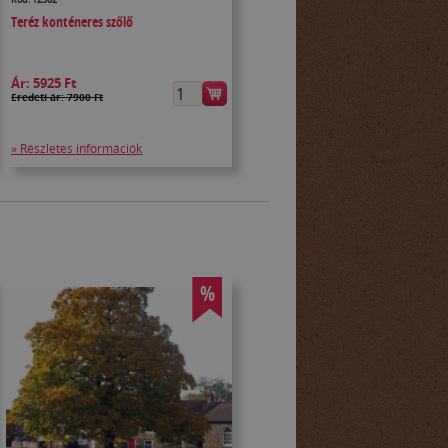
Teréz konténeres szőlő
Ár:
5925 Ft
Eredeti ár: 7900 Ft
» Részletes információk
%