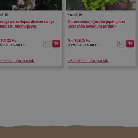
 41135
Kód: 41126
nogawa oszlopos díszcseresznye
Shirasawanum Jordan japán juhar
unus ser. Amanogawa)
(Acer shirasawanum Jordan)
:
10125 Ft
Ár:
10875 Ft
eti ár: 13500 Ft
Eredeti ár: 14500 Ft
észletes információk
» Részletes információk