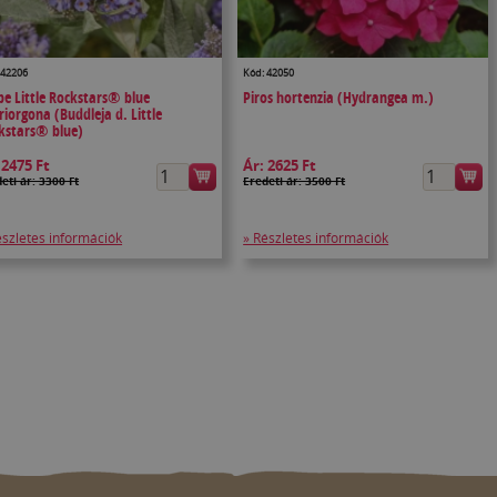
 42206
Kód: 42050
pe Little Rockstars® blue
Piros hortenzia (Hydrangea m.)
riorgona (Buddleja d. Little
kstars® blue)
:
2475 Ft
Ár:
2625 Ft
eti ár: 3300 Ft
Eredeti ár: 3500 Ft
észletes információk
» Részletes információk