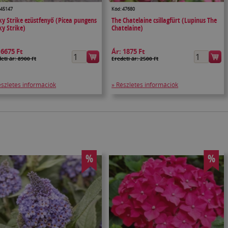
 45147
Kód: 47680
ky Strike ezüstfenyő (Picea pungens
The Chatelaine csillagfürt (Lupinus The
ky Strike)
Chatelaine)
:
6675 Ft
Ár:
1875 Ft
eti ár: 8900 Ft
Eredeti ár: 2500 Ft
észletes információk
» Részletes információk
%
%