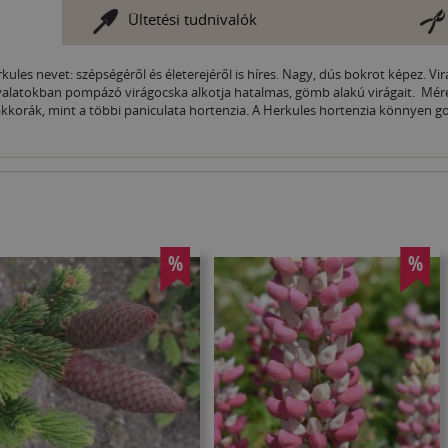
Ültetési tudnivalók
rkules nevet: szépségéről és életerejéről is híres. Nagy, dús bokrot képez. V
nyalatokban pompázó virágocska alkotja hatalmas, gömb alakú virágait. Mére
akkorák, mint a többi paniculata hortenzia. A Herkules hortenzia könnyen 
%
%