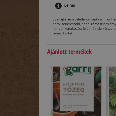
Leírás
Ez a fajta nem véletlenül kapta a híres He
apró, fehéreszöld, néhol rózsaszínes ár
minden várakozást felülmúlnak: kétszer 
javasolt ültetni.
Ajánlott termékek