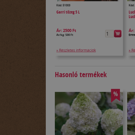
Kód: 51003
Kód:
Garri tőzeg 5 L
Luc
Luc
Ár:
2500 Ft
Ár
Ered
Ár/kg: 500 Ft
» Részletes információk
» R
Hasonló termékek
%