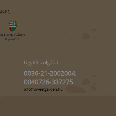
ANPC
Ügyfélszolgálat
0036-21-2002004,
0040726-337275
info@sweetgarden.hu