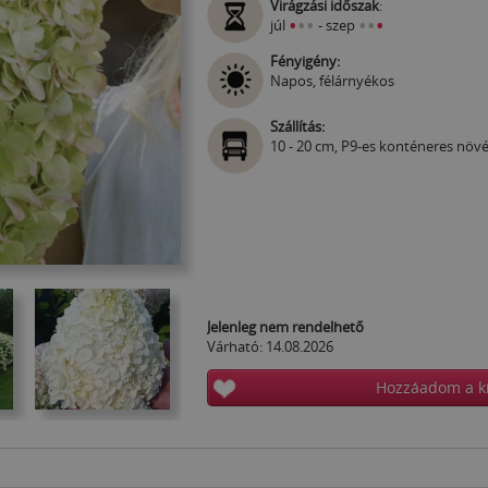
Virágzási időszak
:
•
•
•
•
•
•
júl
- szep
Fényigény:
Napos, félárnyékos
Szállítás:
10 - 20 cm, P9-es konténeres növ
Jelenleg nem rendelhető
Várható: 14.08.2026
Hozzáadom a k