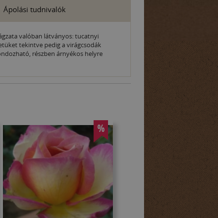
Ápolási tudnivalók
irágzata valóban látványos: tucatnyi
tüket tekintve pedig a virágcsodák
gondozható, részben árnyékos helyre
%