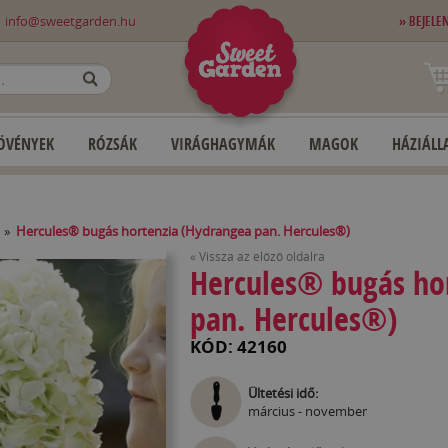
0
info@sweetgarden.hu
» BEJELE
OK
ÖVÉNYEK
RÓZSÁK
VIRÁGHAGYMÁK
MAGOK
HÁZIÁLLA
»
Hercules® bugás hortenzia (Hydrangea pan. Hercules®)
« Vissza az előző oldalra
Hercules® bugás ho
pan. Hercules®)
KÓD: 42160
Ültetési idő:
március - november