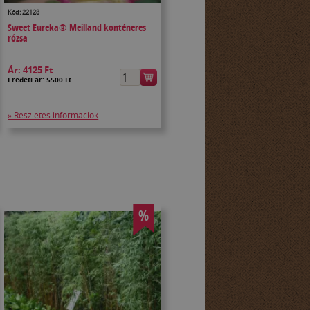
Kód: 22128
Sweet Eureka® Meilland konténeres
rózsa
Ár:
4125 Ft
Eredeti ár: 5500 Ft
» Részletes információk
%