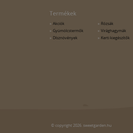
Termékek
Akciók
Rózsák
Gyümölcstermők
Virághagymák
Dísznövények
Kerti kiegészítők
© copyright 2026. sweetgarden.hu