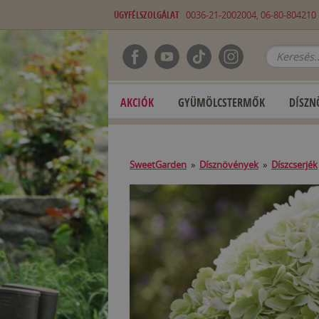
ÜGYFÉLSZOLGÁLAT
0036-21-2002004, 06-80-80421
AKCIÓK
GYÜMÖLCSTERMŐK
DÍSZN
SweetGarden
»
Dísznövények
»
Díszcserjék