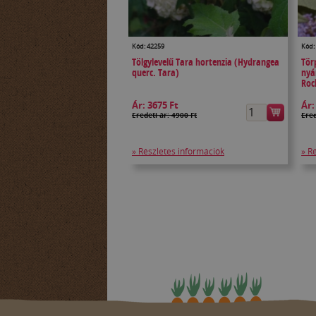
Kód: 42259
Kód:
Tölgylevelű Tara hortenzia (Hydrangea
Tör
querc. Tara)
nyá
Roc
Ár:
3675 Ft
Ár
Eredeti ár: 4900 Ft
Ered
» Részletes információk
» R