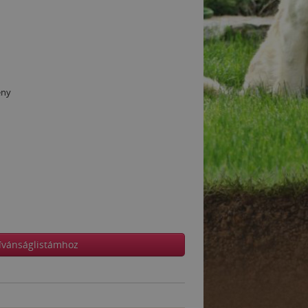
ény
ívánságlistámhoz