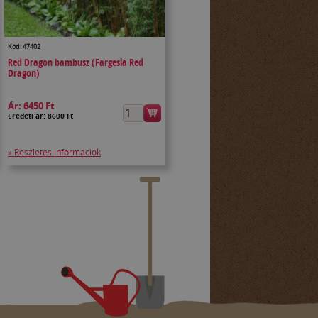
Kód: 47402
Red Dragon bambusz (Fargesia Red
Dragon)
Ár:
6450 Ft
Eredeti ár: 8600 Ft
» Részletes információk